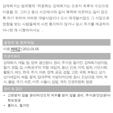
강제퇴거는 범죄행위 “위원회는 강제퇴거는 오로지 최후의 수단으로
이용될 것, 그리고 용산 사건에서와 같이 폭력에 의존하는 일이 없도
록 하기 위하여 어떠한 개발사업이나 도시 재개발사업도 그 사업으로
영향을 받는 사람들에게 사전 통지하지 않거나 임시 주거를 제공하지
아니한 채 시행되어서는 ...
글정보 및 첨부파일
미류,
박래군
2011-01-05
인권키워드
강제퇴거
개발
법
정부
용산참사
권리
주거권
철거민
강제퇴거금지법
,
,
,
,
,
,
,
,
,
철거
경찰
집
사회권규약
저항
세입자
용산
인권
지역
범죄
시민사회
,
,
,
,
,
,
,
,
,
,
,
활동가
제도
한국
주거
자본
정책
공공
검찰
고문
국회
부동산
상가
,
,
,
,
,
,
,
,
,
,
,
,
상가세입자
싸움
용역
임대주택
지방자치단체
참사
진상규명
약자
역
,
,
,
,
,
,
,
,
사
불법
국가
의존
이주
서울시
입법
격차
인권위원회
법원
,
,
,
,
,
,
,
,
,
권리 및 집단
고문받지 않을 권리/비인도적 처우를 받지 않을 권리
,
주거권/건강권/사
회보장권
홈리스
,
철거민