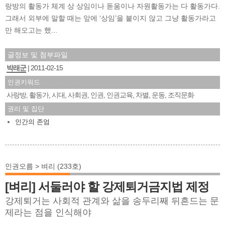
랑방의 활동가 체계 상 상임이나 돋움이나 자원활동가는 다 활동가다.
그래서 외부에 말할 때는 앞에 ‘상임’을 붙이지 않고 그냥 활동가라고
만 해오고는 했...
글정보 및 첨부파일
박래군
2011-02-15
인권키워드
사랑방
활동가
시대
사회권
인권
인권교육
차별
운동
조직문화
,
,
,
,
,
,
,
,
권리 및 집단
인간의 존엄
인권오름 > 벼리 (233호)
[벼리] 서둘러야 할 강제퇴거금지법 제정
강제퇴거는 사회적 관계와 삶을 송두리째 뒤흔드는 문
제라는 점을 인식해야