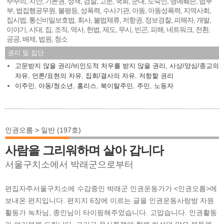
주주의
치안
기본권
정책
검찰
고문
국회
군대
노숙인
명예훼손
법무
,
,
,
,
,
,
,
,
,
,
부
법집행공무원
불평등
성폭력
수사기관
아동
아동성폭력
지역사회
,
,
,
,
,
,
,
,
집시법
통신비밀보호법
회사
불법체류
저항권
정보경찰
피해자
개발
,
,
,
,
,
,
,
,
이야기
시대
집
조직
역사
헌법
제도
무시
빈곤
피해
네트워크
전환
,
,
,
,
,
,
,
,
,
,
,
,
공공
배제
법원
청소
,
,
,
권리 및 집단
고문받지 않을 권리/비인도적 처우를 받지 않을 권리
,
사상/양심/종교의
자유
,
언론/표현의 자유
,
집회/결사의 자유
,
저항할 권리
이주민
,
아동/청소년
,
홈리스
,
북이탈주민
,
주민
,
노동자
인권오름 > 일반 (197호)
사람을 그리워하며 살아 갑니다
서울구치소에서 박래군으로부터
편집자주서울구치소에 수감중인 박래군 인권운동가가 <인권오름>에
보내온 편지입니다. 편지지 6장에 이르는 글을 인권운동사랑방 자원
활동가 녹차님, 종인님이 타이핑해주었습니다. 고맙습니다. 인권활동