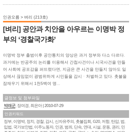
인권오름 > 벼리 (213호)
[벼리] 공안과 치안을 아우르는 이명박 정
부의 ‘경찰국가화’
이명박 정부 출범이후 공안통치의 양상은 과거 정부와 다소 다르다.
과거에는 반공주의 논리를 이용해서 간첩사건이나 시국사건을 만들
어 사회에 공포감을 퍼뜨렸다면, 지금은 큰 사건을 만들지 않아도 일
상에서 끊임없이 광범위하게 시민들을 감시ㆍ처벌하고 있다. 촛불을
잠재우기 위해서 1천5백여 명...
글정보 및 첨부파일
박래군
, 장여경, 최은아
2010-07-29
인권키워드
정부
이명박
정치
경찰
감시
신자유주의
촛불집회
G20
저항
탄압
법
,
,
,
,
,
,
,
,
,
,
,
입법
국가보안법
이주노동자
인권
범죄
단속
연대
시설
운동
권리
민
,
,
,
,
,
,
,
,
,
,