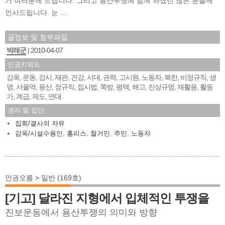
가 여러분께 드립니다. 그리고 용산투쟁에 함께 하셨던 많은 분들께
인사드립니다. 눈 ...
글정보 및 첨부파일
박래군
2010-04-07
인권키워드
감옥
운동
감시
재판
건강
시대
권력
고시원
노동자
북한
비정규직
생
,
,
,
,
,
,
,
,
,
,
,
명
서울역
용산
정규직
집시법
쪽방
평택
해고
진상규명
재활용
활동
,
,
,
,
,
,
,
,
,
,
가
계급
제도
연대
,
,
,
권리 및 집단
집회/결사의 자유
감옥/시설수용인
,
홈리스
,
철거민
,
주민
,
노동자
인권오름 > 일반 (169호)
[기고] 달라진 지형에서 입체적인 투쟁을
진보운동에서 용산투쟁의 의미와 방향