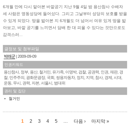
6개월 만에 다시 맡아본 바깥공기 지난 9월 4일 밤 용산참사 수배자
세 사람은 명동성당에 들어섰다. 그리고 그날부터 성당의 보호를 받을
수 있게 되었다. 땅을 밟아본 지 6개월도 더 넘어서 여유 있게 땅을 밟
아보고, 바깥 공기를 느끼면서 담배 한 대 피울 수 있다는 것만으로도
감격스러...
글정보 및 첨부파일
박래군
2009-09-09
인권키워드
용산참사
정부
용산
철거민
유가족
이명박
검찰
공권력
인권
재판
경
,
,
,
,
,
,
,
,
,
,
찰
민주주의
광화문광장
국회
쌍용자동차
정치
지역
참사
경제
시대
,
,
,
,
,
,
,
,
,
,
운동
무시
권력
자본
서울시
범대위
,
,
,
,
,
권리 및 집단
철거민
1
2
3
4
5
…
다음 ›
마지막 »