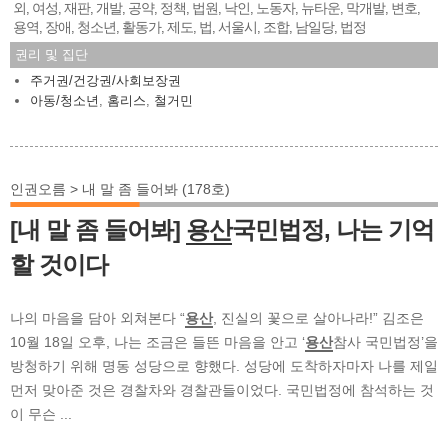
외
여성
재판
개발
공약
정책
법원
낙인
노동자
뉴타운
막개발
변호
,
,
,
,
,
,
,
,
,
,
,
,
용역
장애
청소년
활동가
제도
법
서울시
조합
남일당
법정
,
,
,
,
,
,
,
,
,
권리 및 집단
주거권/건강권/사회보장권
아동/청소년
,
홈리스
,
철거민
인권오름 > 내 말 좀 들어봐 (178호)
[내 말 좀 들어봐]
용산
국민법정, 나는 기억
할 것이다
나의 마음을 담아 외쳐본다 “
용산
, 진실의 꽃으로 살아나라!” 김조은
10월 18일 오후, 나는 조금은 들뜬 마음을 안고 ‘
용산
참사 국민법정’을
방청하기 위해 명동 성당으로 향했다. 성당에 도착하자마자 나를 제일
먼저 맞아준 것은 경찰차와 경찰관들이었다. 국민법정에 참석하는 것
이 무슨 ...