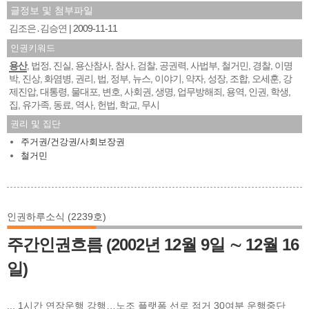
글정보 및 첨부파일
김조은․김승연
2009-11-11
인권키워드
용산
법정
진실
용산참사
참사
검찰
공권력
사법부
철거민
경찰
이명
,
,
,
,
,
,
,
,
,
,
박
진상
화염병
권리
법
정부
뉴스
이야기
약자
성장
조합
오세훈
강
,
,
,
,
,
,
,
,
,
,
,
,
제진압
대통령
물대포
변호
사회권
생명
업무방해죄
용역
인권
학생
,
,
,
,
,
,
,
,
,
,
집
유가족
동료
역사
헌법
학교
무시
,
,
,
,
,
,
권리 및 집단
주거권/건강권/사회보장권
철거민
인권하루소식 (2239호)
주간인권흐름 (2002년 12월 9일 ∼ 12월 16
일)
... 1시간 연장운행 강행…노조 플랫폼 선로 점거 30여분 운행중단