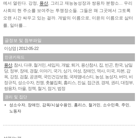
에서 열린다. 강정,
용산
, 그리고 재능농성장과 쌍용차 분향소... 우리
사회의 현 주소를 보여주는 투쟁장소들. 그들은 왜 그곳에서 그토록
오랜 시간 싸우고 있는 걸까. 개발의 이름으로, 이윤의 이름으로 삶터
를, 일터를...
글정보 및 첨부파일
이상엽
2012-05-22
인권키워드
용산
참사
다큐
철거민
세입자
개발
퇴거
용산참사
집
빈곤
한국
남일
,
,
,
,
,
,
,
,
,
,
,
당
정부
장애
경찰
이야기
국가
상가
여성
장애인
역사
미국
자본
감
,
,
,
,
,
,
,
,
,
,
,
,
옥
강정
검찰
공권력
국민건강보험
국제앰네스티
농성
농성자
버마
비
,
,
,
,
,
,
,
,
,
정규직
성소수자
전쟁
촛불집회
홈리스
진실
접근권
경제
권리
대정부
,
,
,
,
,
,
,
,
,
,
쌍용차
마을
정책
철거
점거
법정
,
,
,
,
,
권리 및 집단
성소수자
,
장애인
,
감옥/시설수용인
,
홈리스
,
철거민
,
소수민족
,
주민
,
노동자