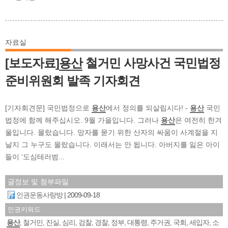
자료실
[보도자료]
용산
철거민 사망사건 국민법정
준비위원회 발족 기자회견
[기자회견문] 국민법정으로
용산
에서 정의를 되살립시다! -
용산
국민
법정에 함께 해주십시오. 9월 가을입니다. 그러나
용산
은 여전히 한겨
울입니다. 몰랐습니다. 망자를 묻기 위한 산자의 싸움이 사계절을 지
날지 그 누구도 몰랐습니다. 이래서는 안 됩니다. 아버지를 잃은 아이
들이 ‘도심테러범...
글정보 및 첨부파일
인권운동사랑방
2009-09-18
인권키워드
용산
철거민
진실
심리
검찰
경찰
정부
대통령
주거권
국회
세입자
소
,
,
,
,
,
,
,
,
,
,
,