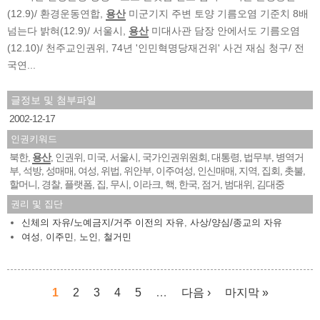
(12.9)/ 환경운동연합,
용산
미군기지 주변 토양 기름오염 기준치 8배
넘는다 밝혀(12.9)/ 서울시,
용산
미대사관 담장 안에서도 기름오염
(12.10)/ 천주교인권위, 74년 '인민혁명당재건위' 사건 재심 청구/ 전
국연...
글정보 및 첨부파일
2002-12-17
인권키워드
북한
용산
인권위
미국
서울시
국가인권위원회
대통령
법무부
병역거
,
,
,
,
,
,
,
,
부
석방
성매매
여성
위법
위안부
이주여성
인신매매
지역
집회
촛불
,
,
,
,
,
,
,
,
,
,
,
할머니
경찰
플랫폼
집
무시
이라크
핵
한국
점거
범대위
김대중
,
,
,
,
,
,
,
,
,
,
권리 및 집단
신체의 자유/노예금지/거주 이전의 자유
,
사상/양심/종교의 자유
여성
,
이주민
,
노인
,
철거민
1
2
3
4
5
…
다음 ›
마지막 »
페이지