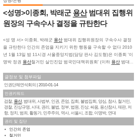
성명/논평
<성명>이종회, 박래군
용산
범대위 집행위
원장의 구속수사 결정을 규탄한다
<성 명 서> 이종회, 박래군
용산
범대위 집행위원장의 구속수사 결정
을 규탄한다 인간의 존엄을 지키기 위한 행동을 구속할 수 없다 2010
년 1월 13일 밤 11시경 서울중앙지법(담당 판사 김도형)은 이종회 '이
명박 정권
용산
철거민 살인진압 범국민대책위원회' (이하
용산
범대...
글정보 및 첨부파일
인권단체연석회의
2010-01-14
인권키워드
검찰
용산
범대위
사법부
인권
존엄
집회
불법집회
양심
참사
철거민
,
,
,
,
,
,
,
,
,
,
,
경찰
진상규명
시대
권리
불법
정부
법원
진상
싸움
용산참사
재판
저
,
,
,
,
,
,
,
,
,
,
,
항
정치
범죄
활동가
민주주의
역사
서울시
조합
이명박
연대
,
,
,
,
,
,
,
,
,
권리 및 집단
인간의 존엄
철거민