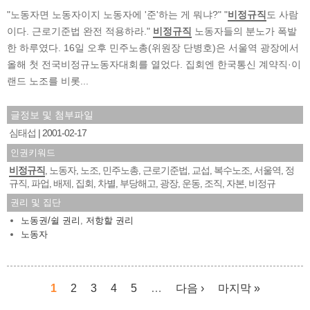
"노동자면 노동자이지 노동자에 '준'하는 게 뭐냐?" "
비정규직
도 사람
이다. 근로기준법 완전 적용하라."
비정규직
노동자들의 분노가 폭발
한 하루였다. 16일 오후 민주노총(위원장 단병호)은 서울역 광장에서
올해 첫 전국비정규노동자대회를 열었다. 집회엔 한국통신 계약직·이
랜드 노조를 비롯...
글정보 및 첨부파일
심태섭
2001-02-17
인권키워드
비정규직
노동자
노조
민주노총
근로기준법
교섭
복수노조
서울역
정
,
,
,
,
,
,
,
,
규직
파업
배제
집회
차별
부당해고
광장
운동
조직
자본
비정규
,
,
,
,
,
,
,
,
,
,
권리 및 집단
노동권/쉴 권리
,
저항할 권리
노동자
1
2
3
4
5
…
다음 ›
마지막 »