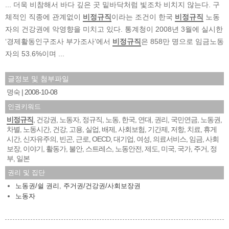
... 더욱 비참해서 바다 깊은 곳 밑바닥처럼 빛조차 비치지 않는다. 구
체적인 직종에 관계없이
비정규직
이라는 조건이 한국
비정규직
노동
자의 건강권에 악영향을 미치고 있다. 통계청이 2008년 3월에 실시한
‘경제활동인구조사 부가조사’에서
비정규직
은 858만 명으로 임금노동
자의 53.6%이며 ...
글정보 및 첨부파일
명숙
2008-10-08
인권키워드
비정규직
건강권
노동자
정규직
노동
한국
연대
권리
국민연금
노동권
,
,
,
,
,
,
,
,
,
,
차별
노동시간
건강
고용
실업
배제
사회보험
기간제
저항
치료
휴게
,
,
,
,
,
,
,
,
,
,
시간
신자유주의
빈곤
근로
OECD
대기업
여성
의료서비스
임금
사회
,
,
,
,
,
,
,
,
,
보장
이야기
활동가
불안
스트레스
노동안전
제도
미국
국가
주거
정
,
,
,
,
,
,
,
,
,
,
부
일본
,
권리 및 집단
노동권/쉴 권리
,
주거권/건강권/사회보장권
노동자