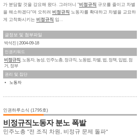
가 분담할 것을 강요해 왔다. 그러더니 "
비정규직
규모를 줄이고 차별
을 해소하겠다"며 오히려
비정규직
노동자를 확대하고 차별을 교묘하
게 고착화시키는
비정규직
입...
글정보 및 첨부파일
박석진
2004-09-18
인권키워드
비정규직
노동자
농성
민주노총
정규직
노동법
차별
법
정책
입법
점
,
,
,
,
,
,
,
,
,
,
거
정부
,
권리 및 집단
노동자
인권하루소식 (1795호)
비정규직
노동자 분노 폭발
민주노총 "전 조직 차원, 비정규 문제 돌파"