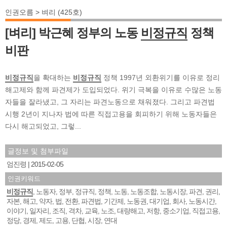
인권오름 > 벼리 (425호)
[벼리] 박근혜 정부의 노동
비정규직
정책
비판
비정규직
을 확대하는
비정규직
정책 1997년 외환위기를 이유로 정리
해고제와 함께 파견제가 도입되었다. 위기 극복을 이유로 수많은 노동
자들을 잘라냈고, 그 자리는 파견노동으로 채워졌다. 그리고 파견법
시행 2년이 지나자 법에 따른 직접고용을 회피하기 위해 노동자들은
다시 해고되었고, 그렇...
글정보 및 첨부파일
엄진령
2015-02-05
인권키워드
비정규직
노동자
정부
정규직
정책
노동
노동조합
노동시장
파견
권리
,
,
,
,
,
,
,
,
,
,
자본
해고
약자
법
전환
파견법
기간제
노동권
대기업
회사
노동시간
,
,
,
,
,
,
,
,
,
,
,
이야기
일자리
조직
격차
교육
노조
대량해고
저항
중소기업
직접고용
,
,
,
,
,
,
,
,
,
,
정당
경제
제도
고용
단협
시장
연대
,
,
,
,
,
,