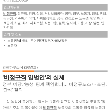
민선
2021-05-29
인권키워드
비정규직
정규직
전환
상담
건강보험공단
공단
정부
노동자
정책
권리
,
,
,
,
,
,
,
,
,
,
공공성
외주화
이야기
사회보장제도
공공
간접고용
노동권
민영화
의
,
,
,
,
,
,
,
,
료급여
차별
회사
사회보험
직접고용
설득
일자리
고용
시장
발전
민
,
,
,
,
,
,
,
,
,
,
간위탁
권리 및 집단
노동권/쉴 권리
,
주거권/건강권/사회보장권
노동자
인권하루소식 (2659호)
'
비정규직
입법안'의 실체
정부·여당, '농성' 핑계 책임회피… 비정규노조 대표단,
'단식' 결의 `
... 식 농성에 들어갔다. 정부는 그동안 정규직 노동자들의 투쟁을 '집
단이기주의'로 몰아붙이며
비정규직
노동자의 고통을 정규직 노동자