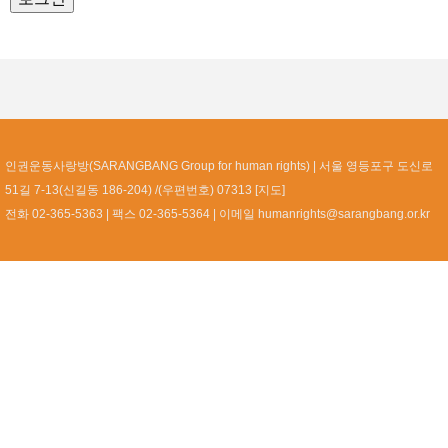
인권운동사랑방(SARANGBANG Group for human rights)
서울 영등포구 도신로
51길 7-13(신길동 186-204) /(우편번호) 07313 [
지도
]
전화 02-365-5363
팩스 02-365-5364
이메일
humanrights@sarangbang.or.kr