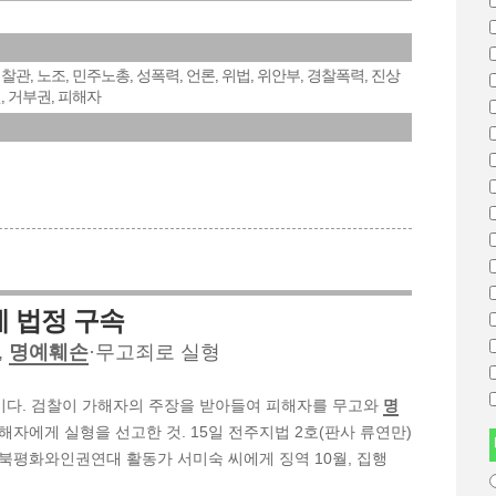
경찰관
노조
민주노총
성폭력
언론
위법
위안부
경찰폭력
진상
,
,
,
,
,
,
,
,
넷
거부권
피해자
,
,
레 법정 구속
,
명예훼손
·무고죄로 실형
경이다. 검찰이 가해자의 주장을 받아들여 피해자를 무고와
명
해자에게 실형을 선고한 것. 15일 전주지법 2호(판사 류연만)
북평화와인권연대 활동가 서미숙 씨에게 징역 10월, 집행