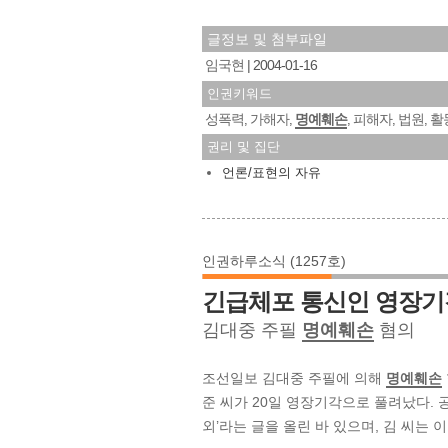
글정보 및 첨부파일
임국현
2004-01-16
인권키워드
성폭력
가해자
명예훼손
피해자
법원
활
,
,
,
,
,
권리 및 집단
언론/표현의 자유
인권하루소식 (1257호)
긴급체포 통신인 영장기
김대중 주필
명예훼손
혐의
조선일보 김대중 주필에 의해
명예훼손
준 씨가 20일 영장기각으로 풀려났다. 
외’라는 글을 올린 바 있으며, 김 씨는 