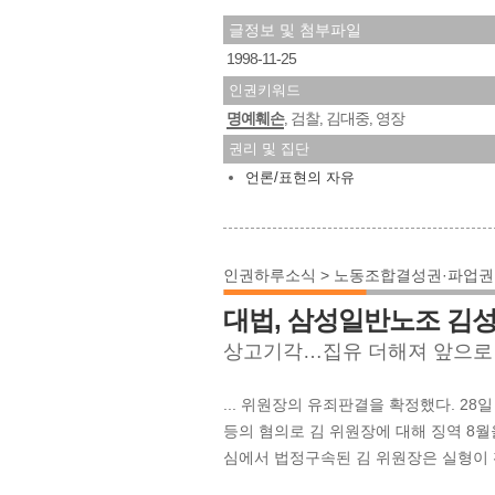
글정보 및 첨부파일
1998-11-25
인권키워드
명예훼손
검찰
김대중
영장
,
,
,
권리 및 집단
언론/표현의 자유
인권하루소식 > 노동조합결성권·파업권|일
대법, 삼성일반노조 김성
상고기각…집유 더해져 앞으로 
... 위원장의 유죄판결을 확정했다. 28
등의 혐의로 김 위원장에 대해 징역 8월
심에서 법정구속된 김 위원장은 실형이 확