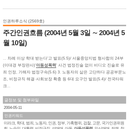
인권하루소식 (2569호)
주간인권흐름 (2004년 5월 3일 ∼ 2004년 5
월 10일)
... 차례 이상 학대 받는다'고 발표(5.5)/ 서울중앙지법 형사합의 24부
(이대경 부장판사)'
아동성폭력
' 사건 법정진술 없이 비디오 진술로 유
죄 인정, 가해자 법정구속(5.6) 3. 노동자의 삶은 고단하다 공공부문노
조, 비정규직 해결·사회보장 확충 등 6대 요구안 발표(5.4)/ 전국타워
크...
글정보 및 첨부파일
2004-05-11
인권키워드
이라크
학대
범죄
노동자
인권
정부
가혹행위
검찰
고문
국가인권위원
,
,
,
,
,
,
,
,
,
회
노숙인
대통령
비정규직
성매매
아동
아동성폭력
인신매매
전쟁
참
,
,
,
,
,
,
,
,
,