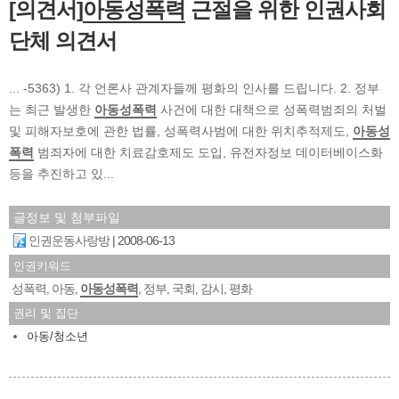
[의견서]
아동성폭력
근절을 위한 인권사회
단체 의견서
... -5363) 1. 각 언론사 관계자들께 평화의 인사를 드립니다. 2. 정부
는 최근 발생한
아동성폭력
사건에 대한 대책으로 성폭력범죄의 처벌
및 피해자보호에 관한 법률, 성폭력사범에 대한 위치추적제도,
아동성
폭력
범죄자에 대한 치료감호제도 도입, 유전자정보 데이터베이스화
등을 추진하고 있...
글정보 및 첨부파일
인권운동사랑방
2008-06-13
인권키워드
성폭력
아동
아동성폭력
정부
국회
감시
평화
,
,
,
,
,
,
권리 및 집단
아동/청소년