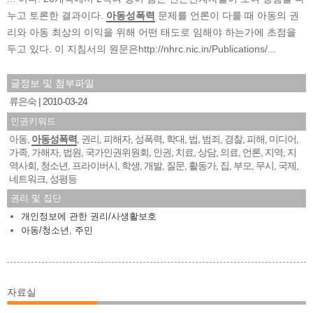
누고 토론한 결과이다.
아동성폭력
문제를 언론이 다룰 때 아동의 권
리와 아동 최상의 이익을 위해 어떤 태도로 임해야 하는가에 초점을
두고 있다. 이 지침서의 원문은http://nhrc.nic.in/Publications/...
글정보 및 첨부파일
류은숙
2010-03-24
인권키워드
아동
아동성폭력
권리
피해자
성폭력
학대
법
범죄
경찰
피해
미디어
,
,
,
,
,
,
,
,
,
,
,
가족
가해자
법원
국가인권위원회
인권
치료
상담
의료
언론
지역
지
,
,
,
,
,
,
,
,
,
,
역사회
청소년
프라이버시
학생
개발
질문
활동가
집
부모
무시
국제
,
,
,
,
,
,
,
,
,
,
,
네트워크
성평등
,
권리 및 집단
개인정보에 관한 권리/사생활보호
아동/청소년
,
주민
자료실