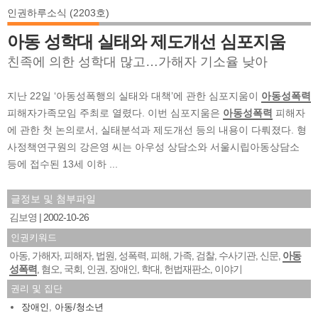
인권하루소식 (2203호)
아동 성학대 실태와 제도개선 심포지움
친족에 의한 성학대 많고…가해자 기소율 낮아
지난 22일 ‘아동성폭행의 실태와 대책’에 관한 심포지움이
아동성폭력
피해자가족모임 주최로 열렸다. 이번 심포지움은
아동성폭력
피해자
에 관한 첫 논의로서, 실태분석과 제도개선 등의 내용이 다뤄졌다. 형
사정책연구원의 강은영 씨는 아우성 상담소와 서울시립아동상담소
등에 접수된 13세 이하 ...
글정보 및 첨부파일
김보영
2002-10-26
인권키워드
아동
가해자
피해자
법원
성폭력
피해
가족
검찰
수사기관
신문
아동
,
,
,
,
,
,
,
,
,
,
성폭력
혐오
국회
인권
장애인
학대
헌법재판소
이야기
,
,
,
,
,
,
,
권리 및 집단
장애인
,
아동/청소년