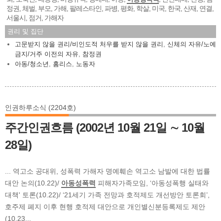
정권
체벌
부모
가해
팔레스타인
파병
평화
학살
미국
한국
산재
연결
,
,
,
,
,
,
,
,
,
,
,
,
서울시
점거
가해자
,
,
권리 및 집단
고문받지 않을 권리/비인도적 처우를 받지 않을 권리
,
신체의 자유/노예
금지/거주 이전의 자유
,
참정권
아동/청소년
,
홈리스
,
노동자
인권하루소식 (2204호)
주간인권흐름 (2002년 10월 21일 ∼ 10월
28일)
... 역고소 공대위, 성폭력 가해자 명예훼손 역고소 남발에 대한 법률
대안 논의(10.22)/
아동성폭력
피해자가족모임, ‘아동성폭행 실태와
대책' 토론(10.22)/ ‘21세기 가족 전망과 호적제도 개선방안 토론회’,
호주제 폐지 이후 현행 호적제 대안으로 개인별신분등록제도 제안
(10.23...