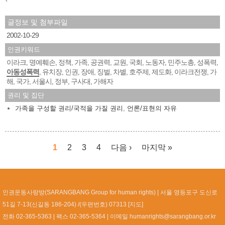
글정보 및 첨부파일
2002-10-29
인권키워드
이라크
명예훼손
정책
가족
공권력
교원
국회
노동자
민주노총
성폭력
,
,
,
,
,
,
,
,
,
,
아동성폭력
유치장
인권
장애
징벌
차별
호주제
제도화
이라크전쟁
가
,
,
,
,
,
,
,
,
,
해
국가
서울시
정부
구사대
가해자
,
,
,
,
,
권리 및 집단
가족을 구성할 권리/국적을 가질 권리
,
언론/표현의 자유
1
2
3
4
다음 ›
마지막 »
페이지
인권운동사랑방(SARANGBANG Group for human rights)
서울 영등포구 도신로
51길 7-13(신길동 186-204) /(우편번호) 07313 [
지도
]
전화 02-365-5363
팩스 02-365-5364
이메일
humanrights@sarangbang.or.kr