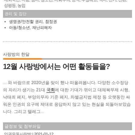
성평등
농업
,
권리 및 집단
생명권/안전할 권리
,
참정권
아동/청소년
,
재난피해자
사랑방의 한달
12월 사랑방에서는 어떤 활동들을?
... 와 바람으로 2020년을 맞이 했나 떠올려봅니다. 다양한 소수정당
의 자리가 생기는 21대
국회
에 대한 기대가 꺾이고 대체복무제 시행,
낙태죄 폐지, 부양의무자 기준 폐지, 차별금지법 제정 등 오랫동안 싸
워온 인권의 요구에 제대로 응답하지 않고 있는 현실을 되돌아보았습
니다. 그리고 텔레그...
글정보 및 첨부파일
인권운동사랑방
2021-01-12