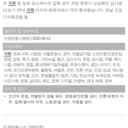
로
국회
등 일부 장소에서의 집회 금지 규정 효력이 상실됐던 집시법
11조가 20대
국회
마지막 본회의에서 개악 통과됐습니다. 전날 긴급
기자회견을 열...
글정보 및 첨부파일
인권운동사랑방
2020-06-12
인권키워드
국회
코로나19
사랑방
세월호참사
권리
차별금지법
노란리본인권모임
,
,
,
,
,
,
,
생명
집회
휴가
평등
그린뉴딜
혐오
성소수자
존엄
집시법
차별
페미
,
,
,
,
,
,
,
,
,
,
니즘
피해자
경찰
중대재해기업처벌법
트랜스젠더
공단
이야기
조직
,
,
,
,
,
,
,
,
산재
국가인권위원회
불평등
세월호
안전
언론
여성
인권
임금
재난참
,
,
,
,
,
,
,
,
,
사
참사
반차별
11조
헌법불합치
범죄
다짐
진상규명
녹색성장
이태원
,
,
,
,
,
,
,
,
,
,
시민사회
운동
일자리
제도
정책
디지털
이명박
연대
배제
정부
,
,
,
,
,
,
,
,
,
권리 및 집단
인간의 존엄
,
차별받지 않을 권리
,
생명권/안전할 권리
,
언론/표현의 자
유
,
집회/결사의 자유
,
노동권/쉴 권리
,
저항할 권리
인권하루소식 (2697호)