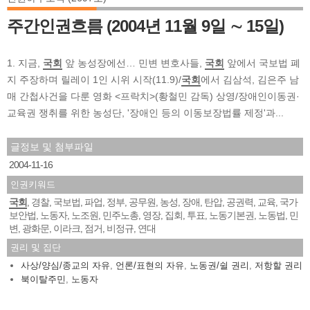
주간인권흐름 (2004년 11월 9일 ∼ 15일)
1. 지금,
국회
앞 농성장에선… 민변 변호사들,
국회
앞에서 국보법 폐
지 주장하며 릴레이 1인 시위 시작(11.9)/
국회
에서 김삼석, 김은주 남
매 간첩사건을 다룬 영화 <프락치>(황철민 감독) 상영/장애인이동권·
교육권 쟁취를 위한 농성단, '장애인 등의 이동보장법률 제정'과...
글정보 및 첨부파일
2004-11-16
인권키워드
국회
경찰
국보법
파업
정부
공무원
농성
장애
탄압
공권력
교육
국가
,
,
,
,
,
,
,
,
,
,
,
보안법
노동자
노조원
민주노총
영장
집회
투표
노동기본권
노동법
민
,
,
,
,
,
,
,
,
,
변
광화문
이라크
점거
비정규
연대
,
,
,
,
,
권리 및 집단
사상/양심/종교의 자유
,
언론/표현의 자유
,
노동권/쉴 권리
,
저항할 권리
북이탈주민
,
노동자