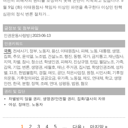
여전히 피해자의 권리를 보장하지 못해 논란이 지속되고 있습니다. 5
월 9일 (화) 이태원참사 책임자 이상민 파면을 촉구한다 이상민 탄핵
심판의 정식 변론 절차가...
글정보 및 첨부파일
인권운동사랑방
2023-06-13
인권키워드
국회
전세사기
정부
노동자
용산
이태원참사
피해
노동
대통령
생명
,
,
,
,
,
,
,
,
,
,
집회
추모
윤석열
노조법
건설노조
행진
동행
국가
금지통고
재난참사
,
,
,
,
,
,
,
,
,
,
지역
차별
참사
청소년
학생인권
피해자
진상규명
탄압
월담노조
가족
,
,
,
,
,
,
,
,
,
,
감옥
기업
변론
생명권
세월호
재난
주거권
집시법
학생인권조례
성차
,
,
,
,
,
,
,
,
,
별
11조
헌법불합치
경찰
애도
공단
작은사업장
원청
시민사회
기후정
,
,
,
,
,
,
,
,
,
의운동
기후정의파업
공공요금
유가족
노동절
제도
연대체
학교
생명
,
,
,
,
,
,
,
,
안전
한국
분향
정책
조례
연대
성평등
법원
혐오
,
,
,
,
,
,
,
,
권리 및 집단
차별받지 않을 권리
,
생명권/안전할 권리
,
집회/결사의 자유
여성
,
장애인
,
노동자
1
2
3
4
5
…
다음 ›
마지막 »