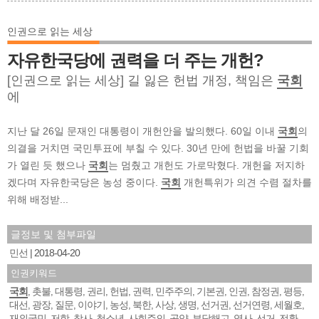
인권으로 읽는 세상
자유한국당에 권력을 더 주는 개헌?
[인권으로 읽는 세상] 길 잃은 헌법 개정, 책임은
국회
에
지난 달 26일 문재인 대통령이 개헌안을 발의했다. 60일 이내
국회
의
의결을 거치면 국민투표에 부칠 수 있다. 30년 만에 헌법을 바꿀 기회
가 열린 듯 했으나
국회
는 멈췄고 개헌도 가로막혔다. 개헌을 저지하
겠다며 자유한국당은 농성 중이다.
국회
개헌특위가 의견 수렴 절차를
위해 배정받...
글정보 및 첨부파일
민선
2018-04-20
인권키워드
국회
촛불
대통령
권리
헌법
권력
민주주의
기본권
인권
참정권
평등
,
,
,
,
,
,
,
,
,
,
,
대선
광장
질문
이야기
농성
북한
사상
생명
선거권
선거연령
세월호
,
,
,
,
,
,
,
,
,
,
,
재외국민
저항
참사
청소년
사회주의
공약
부당해고
역사
선거
전환
,
,
,
,
,
,
,
,
,
,