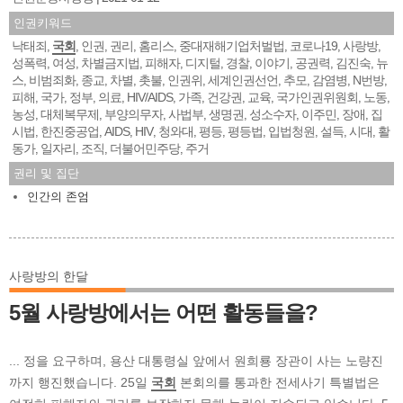
인권키워드
낙태죄
국회
인권
권리
홈리스
중대재해기업처벌법
코로나19
사랑방
,
,
,
,
,
,
,
,
성폭력
여성
차별금지법
피해자
디지털
경찰
이야기
공권력
김진숙
뉴
,
,
,
,
,
,
,
,
,
스
비범죄화
종교
차별
촛불
인권위
세계인권선언
추모
감염병
N번방
,
,
,
,
,
,
,
,
,
,
피해
국가
정부
의료
HIV/AIDS
가족
건강권
교육
국가인권위원회
노동
,
,
,
,
,
,
,
,
,
,
농성
대체복무제
부양의무자
사법부
생명권
성소수자
이주민
장애
집
,
,
,
,
,
,
,
,
시법
한진중공업
AIDS
HIV
청와대
평등
평등법
입법청원
설득
시대
활
,
,
,
,
,
,
,
,
,
,
동가
일자리
조직
더불어민주당
주거
,
,
,
,
권리 및 집단
인간의 존엄
사랑방의 한달
5월 사랑방에서는 어떤 활동들을?
... 정을 요구하며, 용산 대통령실 앞에서 원희룡 장관이 사는 노량진
까지 행진했습니다. 25일
국회
본회의를 통과한 전세사기 특별법은