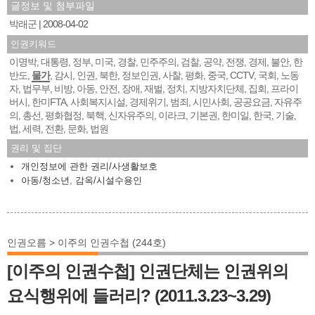
글정보 및 첨부파일
박래군
2008-04-02
인권키워드
이명박
대통령
정부
미국
경찰
민주주의
검찰
공약
전쟁
경제
불안
한
,
,
,
,
,
,
,
,
,
,
,
반도
물가
감시
인권
북한
정보인권
사찰
평화
중국
CCTV
국회
노동
,
,
,
,
,
,
,
,
,
,
,
자
법무부
비방
아동
안전
장애
재벌
정치
지방자치단체
집회
프라이
,
,
,
,
,
,
,
,
,
,
버시
한미FTA
사회복지시설
경제위기
범죄
시민사회
공공요금
자유주
,
,
,
,
,
,
,
의
총선
평화협정
북핵
신자유주의
이라크
기본권
한미일
한국
기술
,
,
,
,
,
,
,
,
,
,
법
세력
전환
문화
법원
,
,
,
,
권리 및 집단
개인정보에 관한 권리/사생활보호
아동/청소년
,
감옥/시설수용인
인권오름 > 이주의 인권수첩 (244호)
[이주의 인권수첩] 인권단체는 인권위의
요식행위에 들러리? (2011.3.23~3.29)