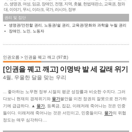
스
생명권
여성
임금
장애인
전쟁
지역
촛불
헌법재판소
교육권
청와
,
,
,
,
,
,
,
,
,
,
대
이야기
무시
이라크
국가
러시아
정부
,
,
,
,
,
,
권리 및 집단
생명권/안전할 권리
,
노동권/쉴 권리
,
교육권/문화와 과학을 누릴 권리
장애인
,
노인
,
노동자
인권오름 > 인권을 꿰고 깨고 (97호)
[인권을 꿰고 깨고] 이명박 발 세 갈래 위기
4월, 우울한 달을 맞는 우리
... 좋아하는 노무현 정부 시절의 평균 성장률과 비슷한 수치다. 그러
다보니 현재의 경제위기와
물가
불안을 이전 정권의 잘못으로 전가하
기에 급급하다. ▲
물가
, 등록금, 집값, 이래저래 죽어나는 것은 민중
들이다. 이래저래 죽어나는 것은 서민이고, 민중들이다.
물가
의 위협
정도는 매우 심각하다....