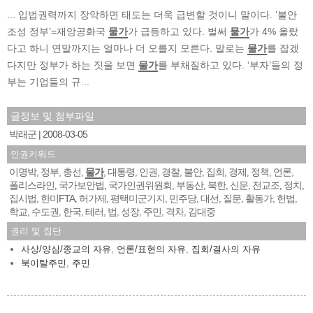
... 입법권력까지 장악하면 태도는 더욱 급변할 것이니 말이다. ‘불안
조성 정부’=재앙공화국
물가
가 급등하고 있다. 벌써
물가
가 4% 올랐
다고 하니 연말까지는 얼마나 더 오를지 모른다. 말로는
물가
를 잡겠
다지만 정부가 하는 짓을 보면
물가
를 부채질하고 있다. ‘부자’들의 정
부는 기업들의 규...
글정보 및 첨부파일
박래군
2008-03-05
인권키워드
이명박
정부
총선
물가
대통령
인권
경찰
불안
집회
경제
정책
언론
,
,
,
,
,
,
,
,
,
,
,
,
폴리스라인
국가보안법
국가인권위원회
부동산
북한
신문
전교조
정치
,
,
,
,
,
,
,
,
집시법
한미FTA
허가제
평택미군기지
민주당
대선
질문
활동가
헌법
,
,
,
,
,
,
,
,
,
학교
수도권
한국
테러
법
성장
주민
격차
김대중
,
,
,
,
,
,
,
,
권리 및 집단
사상/양심/종교의 자유
,
언론/표현의 자유
,
집회/결사의 자유
북이탈주민
,
주민