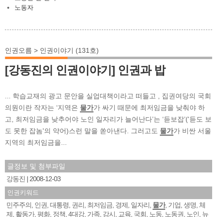
노동자
인권오름 > 인권이야기 (131호)
[강동진의 인권이야기] 인권과 밥
... 학습교재의 광고 문안을 실업대책이라고 떠들고 , 집권여당의 국회
의원이란 작자는 ‘지역은
물가
가 싸기 때문에 최저임금을 낮춰야 하
고, 최저임금을 낮추어야 노인 일자리가 늘어난다’는 ‘듣보잡’('듣도 보
도 못한 잡놈'의 약어)스런 말을 쏟아낸다. 그러고도
물가
가 비싼 서울
지역의 최저임금을...
글정보 및 첨부파일
강동진
2008-12-03
인권키워드
민주주의
인권
대통령
권리
최저임금
경제
일자리
물가
기업
생명
체
,
,
,
,
,
,
,
,
,
,
제
활동가
평화
정책
4대강
가족
감시
교육
국회
노동
노동권
노인
뉴
,
,
,
,
,
,
,
,
,
,
,
,