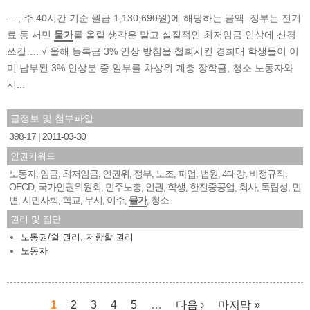
... , 주 40시간 기준 월급 1,130,690원)에 해당하는 금액. 정부는 전기
료 등 서민
물가
를 올릴 생각은 말고 실질적인 최저임금 인상에 신경
쓰길…. √ 올해 등록금 3% 인상 방침을 철회시킨 경희대 학생들이 이
미 납부된 3% 인상분 중 일부를 차상위 계층 장학금, 청소 노동자와
시...
글정보 및 첨부파일
398-17
2011-03-30
인권키워드
노동자
임금
최저임금
인권위
정부
노조
파업
법원
4대강
비정규직
,
,
,
,
,
,
,
,
,
,
OECD
국가인권위원회
민주노총
인권
학생
한진중공업
회사
독립성
민
,
,
,
,
,
,
,
,
변
시민사회
학교
무시
이주
물가
청소
,
,
,
,
,
,
권리 및 집단
노동권/쉴 권리
,
저항할 권리
노동자
1
2
3
4
5
…
다음 ›
마지막 »