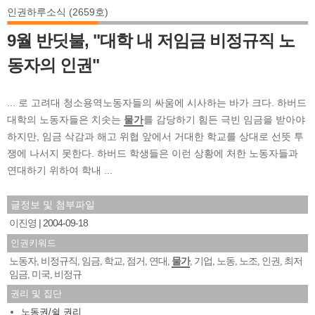
인권하루소식 (2659호)
9월 반딧불, "대학 내 저임금 비정규직 노
동자의 인권"
... 로 고려대 청소용역노동자들의 싸움에 시사하는 바가 크다. 하버드
대학의 노동자들은 치솟는
물가
를 감당하기 힘든 극빈 임금을 받아야
하지만, 임금 삭감과 해고 위협 앞에서 거대한 학교를 상대로 선뜻 투
쟁에 나서지 못한다. 하버드 학생들은 이런 상황에 처한 노동자들과
연대하기 위하여 학내 ...
글정보 및 첨부파일
이진영
2004-09-18
인권키워드
노동자
비정규직
임금
학교
점거
연대
물가
기업
노동
노조
인권
최저
,
,
,
,
,
,
,
,
,
,
,
임금
미국
비정규
,
,
권리 및 집단
노동권/쉴 권리