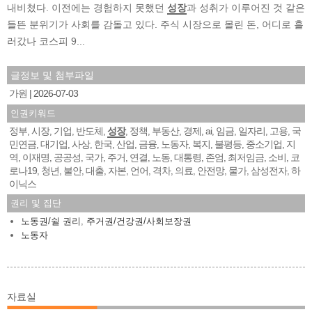
내비쳤다. 이전에는 경험하지 못했던
성장
과 성취가 이루어진 것 같은
들뜬 분위기가 사회를 감돌고 있다. 주식 시장으로 몰린 돈, 어디로 흘
러갔나 코스피 9...
글정보 및 첨부파일
가원
2026-07-03
인권키워드
정부
시장
기업
반도체
성장
정책
부동산
경제
ai
임금
일자리
고용
국
,
,
,
,
,
,
,
,
,
,
,
,
민연금
대기업
사상
한국
산업
금융
노동자
복지
불평등
중소기업
지
,
,
,
,
,
,
,
,
,
,
역
이재명
공공성
국가
주거
연결
노동
대통령
존엄
최저임금
소비
코
,
,
,
,
,
,
,
,
,
,
,
로나19
청년
불안
대출
자본
언어
격차
의료
안전망
물가
삼성전자
하
,
,
,
,
,
,
,
,
,
,
,
이닉스
권리 및 집단
노동권/쉴 권리
,
주거권/건강권/사회보장권
노동자
자료실