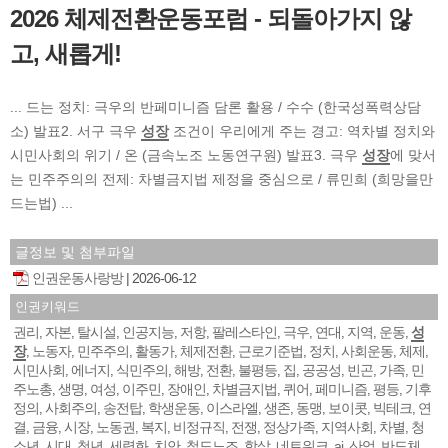
2026 체제전환운동포럼 - 되돌아가지 않
고, 새롭게!
... 드는 정치: 극우의 반페미니즘 담론 활용 / 수수 (한국성폭력상담
소) 발표2. 서구 극우
성장
조건이 우리에게 주는 경고: 역차별 정치와
시민사회의 위기 / 온 (금속노조 노동연구원) 발표3. 극우
성장
에 맞서
는 민주주의의 전제: 차별금지법 제정을 중심으로 / 류민희 (희망을만
드는법) ...
글정보 및 첨부파일
인권운동사랑방
2026-06-12
인권키워드
권리
자본
탈시설
인공지능
저항
팔레스타인
극우
연대
지역
운동
성
,
,
,
,
,
,
,
,
,
,
장
노동자
민주주의
활동가
체제전환
근로기준법
정치
사회운동
체제
,
,
,
,
,
,
,
,
,
시민사회
에너지
식민주의
해방
전환
불평등
집
공공성
빈곤
가족
민
,
,
,
,
,
,
,
,
,
,
주노총
생명
여성
이주민
장애인
차별금지법
퀴어
페미니즘
평등
기후
,
,
,
,
,
,
,
,
,
정의
사회주의
송전탑
학생운동
이스라엘
생존
동맹
보이콧
빅테크
연
,
,
,
,
,
,
,
,
,
결
금융
시장
노동권
복지
비정규직
전쟁
정상가족
지역사회
차별
청
,
,
,
,
,
,
,
,
,
,
소년
시대
청년
세력화
치안
철도노조
학살
네트워크
ai
산업
반도체
,
,
,
,
,
,
,
,
,
,