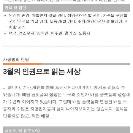
권리 및 집단
인간의 존엄
,
차별받지 않을 권리
,
생명권/안전할 권리
,
가족을 구성할
권리/국적을 가질 권리
,
노동권/쉴 권리
,
주거권/건강권/사회보장권
,
저
항할 권리
여성
,
성소수자
,
장애인
,
이주민
,
홈리스
,
노동자
사랑방의 한달
3월의 인권으로 읽는 세상
... 씁니다. 기사 제휴를 통해 프레시안과 비마이너에서도 읽으실 수
있습니다. 배달 플랫폼의
성장
은 누구의 것인가 배달 플랫폼의
성장
세
가 수년째 이어지고 있습니다. 그런데 배달 플랫폼과 연결된 배달 노
동자와 수많은 자영업자들의 삶이 나아져보이지는 않습니다. 음식을
만들지도 않고, 직접 배달...
글정보 및 첨부파일