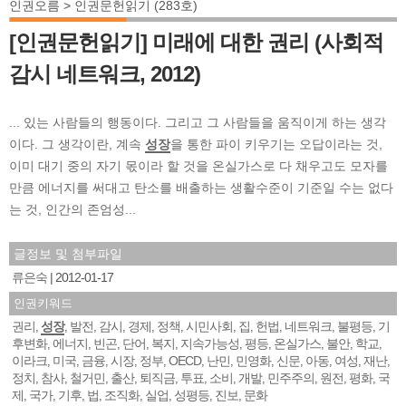
인권오름 > 인권문헌읽기 (283호)
[인권문헌읽기] 미래에 대한 권리 (사회적
감시 네트워크, 2012)
... 있는 사람들의 행동이다. 그리고 그 사람들을 움직이게 하는 생각
이다. 그 생각이란, 계속
성장
을 통한 파이 키우기는 오답이라는 것,
이미 대기 중의 자기 몫이라 할 것을 온실가스로 다 채우고도 모자를
만큼 에너지를 써대고 탄소를 배출하는 생활수준이 기준일 수는 없다
는 것, 인간의 존엄성...
글정보 및 첨부파일
류은숙
2012-01-17
인권키워드
권리
성장
발전
감시
경제
정책
시민사회
집
헌법
네트워크
불평등
기
,
,
,
,
,
,
,
,
,
,
,
후변화
에너지
빈곤
단어
복지
지속가능성
평등
온실가스
불안
학교
,
,
,
,
,
,
,
,
,
,
이라크
미국
금융
시장
정부
OECD
난민
민영화
신문
아동
여성
재난
,
,
,
,
,
,
,
,
,
,
,
,
정치
참사
철거민
출산
퇴직금
투표
소비
개발
민주주의
원전
평화
국
,
,
,
,
,
,
,
,
,
,
,
제
국가
기후
법
조직화
실업
성평등
진보
문화
,
,
,
,
,
,
,
,