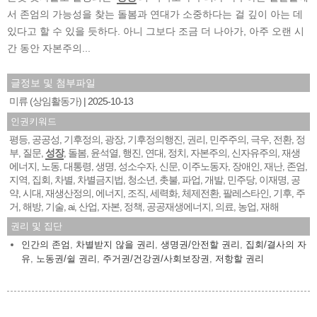
서 존엄의 가능성을 찾는 돌봄과 연대가 소중하다는 걸 깊이 아는 데
있다고 할 수 있을 듯하다. 아니 그보다 조금 더 나아가, 아주 오랜 시
간 동안 자본주의...
글정보 및 첨부파일
미류 (상임활동가)
2025-10-13
인권키워드
평등
공공성
기후정의
광장
기후정의행진
권리
민주주의
극우
전환
정
,
,
,
,
,
,
,
,
,
부
질문
성장
돌봄
윤석열
행진
연대
정치
자본주의
신자유주의
재생
,
,
,
,
,
,
,
,
,
,
에너지
노동
대통령
생명
성소수자
신문
이주노동자
장애인
재난
존엄
,
,
,
,
,
,
,
,
,
,
지역
집회
차별
차별금지법
청소년
촛불
파업
개발
민주당
이재명
공
,
,
,
,
,
,
,
,
,
,
약
시대
재생산정의
에너지
조직
세력화
체제전환
팔레스타인
기후
주
,
,
,
,
,
,
,
,
,
거
해방
기술
ai
산업
자본
정책
공공재생에너지
의료
농업
재해
,
,
,
,
,
,
,
,
,
,
권리 및 집단
인간의 존엄
,
차별받지 않을 권리
,
생명권/안전할 권리
,
집회/결사의 자
유
,
노동권/쉴 권리
,
주거권/건강권/사회보장권
,
저항할 권리