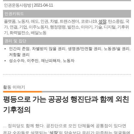
인권운동사랑방
2021-04-11
인권키워드
플랫폼
노동자
애도
인권
차별
트랜스젠더
코로나19
성장
탄소중립
국
,
,
,
,
,
,
,
,
,
가
연결
기업
이주노동자
행정명령
발전소
이야기
기술
디지털
기후위
,
,
,
,
,
,
,
,
,
기
화력발전소
배달노동
,
,
권리 및 집단
인간의 존엄
,
차별받지 않을 권리
,
생명권/안전할 권리
,
노동권/쉴 권리
,
저항할 권리
성소수자
,
이주민
,
재난피해자
,
노동자
활동 이야기
평등으로 가는 공공성 행진단과 함께 외친
기후정의
... 정의당도 함께 했다. 공진단으로 모인 단체들에 공통점이 있다면
온갖 숫자들로 설명되는 ‘
성장
’의 약속보다 우리가 마주하는 얼굴들에