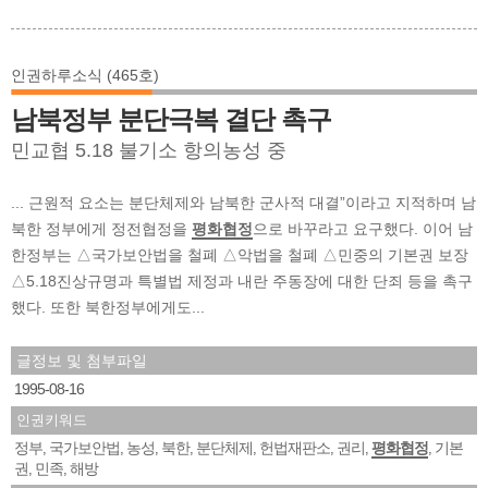
인권하루소식 (465호)
남북정부 분단극복 결단 촉구
민교협 5.18 불기소 항의농성 중
... 근원적 요소는 분단체제와 남북한 군사적 대결”이라고 지적하며 남
북한 정부에게 정전협정을
평화협정
으로 바꾸라고 요구했다. 이어 남
한정부는 △국가보안법을 철폐 △악법을 철폐 △민중의 기본권 보장
△5.18진상규명과 특별법 제정과 내란 주동장에 대한 단죄 등을 촉구
했다. 또한 북한정부에게도...
글정보 및 첨부파일
1995-08-16
인권키워드
정부
국가보안법
농성
북한
분단체제
헌법재판소
권리
평화협정
기본
,
,
,
,
,
,
,
,
권
민족
해방
,
,