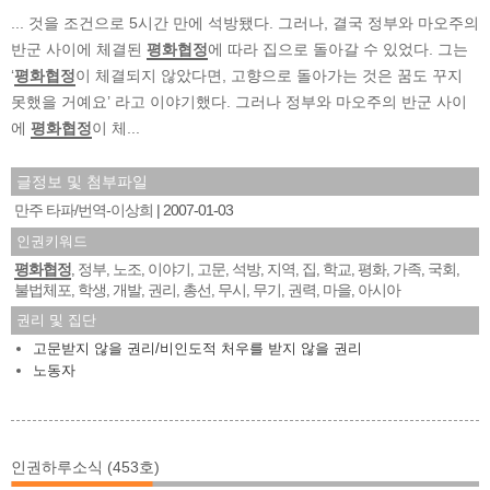
... 것을 조건으로 5시간 만에 석방됐다. 그러나, 결국 정부와 마오주의
반군 사이에 체결된
평화협정
에 따라 집으로 돌아갈 수 있었다. 그는
‘
평화협정
이 체결되지 않았다면, 고향으로 돌아가는 것은 꿈도 꾸지
못했을 거예요’ 라고 이야기했다. 그러나 정부와 마오주의 반군 사이
에
평화협정
이 체...
글정보 및 첨부파일
만주 타파/번역-이상희
2007-01-03
인권키워드
평화협정
정부
노조
이야기
고문
석방
지역
집
학교
평화
가족
국회
,
,
,
,
,
,
,
,
,
,
,
,
불법체포
학생
개발
권리
총선
무시
무기
권력
마을
아시아
,
,
,
,
,
,
,
,
,
권리 및 집단
고문받지 않을 권리/비인도적 처우를 받지 않을 권리
노동자
인권하루소식 (453호)