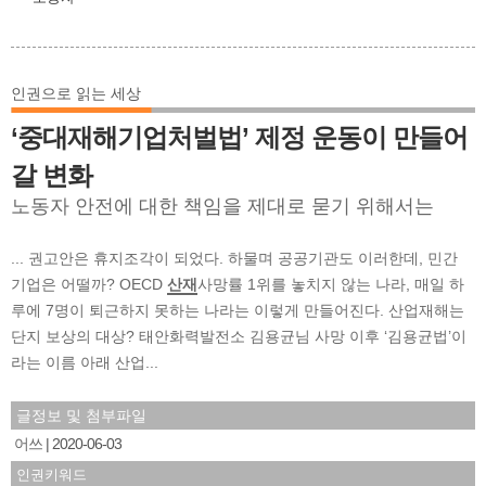
인권으로 읽는 세상
‘중대재해기업처벌법’ 제정 운동이 만들어
갈 변화
노동자 안전에 대한 책임을 제대로 묻기 위해서는
... 권고안은 휴지조각이 되었다. 하물며 공공기관도 이러한데, 민간
기업은 어떨까? OECD
산재
사망률 1위를 놓치지 않는 나라, 매일 하
루에 7명이 퇴근하지 못하는 나라는 이렇게 만들어진다. 산업재해는
단지 보상의 대상? 태안화력발전소 김용균님 사망 이후 ‘김용균법’이
라는 이름 아래 산업...
글정보 및 첨부파일
어쓰
2020-06-03
인권키워드