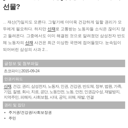
선물?
... 재산(?)일지도 모른다. 그렇기에 더더욱 건강하게 일할 권리가 모
두에게 필요하다. 하지만
산재
로 고통받는 노동자들 소식은 끊이지 않
고 들려온다. 그중에서도 이미 해결된 것으로 알려졌던 삼성전자 반도
체 노동자의
산재
사건은 최근 이상한 국면에 접어들었다. 눈속임이
되어버린 삼성의 사과 2...
글정보 및 첨부파일
초코파이
2015-09-24
인권키워드
산재
건강
권리
삼성전자
노동자
인권
건강권
반도체
정부
법원
가족
,
,
,
,
,
,
,
,
,
,
,
기업
질병
회사
치료
공단
노동안전
노동
안전
인권감수성
재발방지
,
,
,
,
,
,
,
,
,
,
지역주민
피해자
사회보험
시대
공익
피해
재발
연결
,
,
,
,
,
,
,
권리 및 집단
주거권/건강권/사회보장권
주민