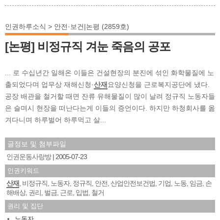
인권하루소식 > 안전·보건|논평 (2859호)
[논평] 비정규직 겨눈 죽음의 공포
... 로 수십년간 일해온 이들은 건설현장의 분진에 섞인 화학물질에 노
출되었다며 업무상 재해신청·
산재
요양신청을 근로복지공단에 냈다.
공장 배관을 철거할 때면 잔류 유해물질이 많이 날려 정규직 노동자들
은 슬며시 현장을 떠난다는게 이들의 증언이다. 하지만 하청회사를 옮
겨다니며 하루벌어 하루먹고 살...
글정보 및 첨부파일
인권운동사랑방
2005-07-23
인권키워드
산재
비정규직
노동자
정규직
안전
산업안전보건법
기업
노동
임금
손
,
,
,
,
,
,
,
,
,
해배상
권리
벌금
근로
입법
철거
,
,
,
,
,
권리 및 집단
노동자