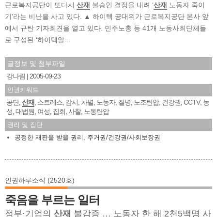
근로복지공단이 또다시
산재
불승인 결정을 내려 ‘
산재
노동자 죽이
기’라는 비난을 사고 있다. ▲ 하이텍 공대위가 근로복지공단 본사 앞
에서 규탄 기자회견을 열고 있다. 민주노총 등 41개 노동사회단체들
로 구성된 ‘하이텍알...
글정보 및 첨부파일
강나림
2005-09-23
인권키워드
공단
산재
스트레스
감시
차별
노동자
질병
노조탄압
건강권
CCTV
농
,
,
,
,
,
,
,
,
,
,
성
대법원
여성
집회
사찰
노동탄압
,
,
,
,
,
권리 및 집단
공정한 재판을 받을 권리
,
주거권/건강권/사회보장권
인권하루소식 (2520호)
죽음을 부르는 일터
정부·기업의
산재
불감증 … 노동자 한 해 2천5백명 사