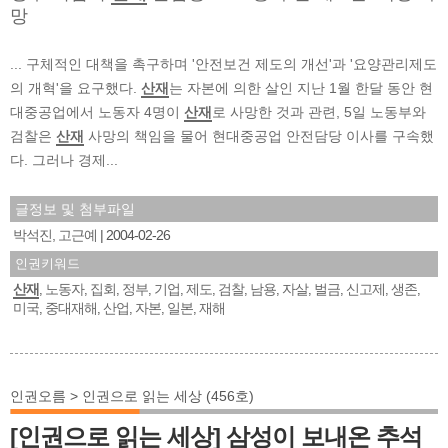
망
... 구체적인 대책을 촉구하며 '안전보건 제도의 개선'과 '요양관리제도
의 개혁'을 요구했다.
산재
는 자본에 의한 살인 지난 1월 한달 동안 현
대중공업에서 노동자 4명이
산재
로 사망한 것과 관련, 5일 노동부와
검찰은
산재
사망의 책임을 물어 현대중공업 안전담당 이사를 구속했
다. 그러나 경제...
글정보 및 첨부파일
박석진, 고근예
2004-02-26
인권키워드
산재
노동자
집회
정부
기업
제도
검찰
남용
자살
벌금
신고제
생존
,
,
,
,
,
,
,
,
,
,
,
,
미국
중대재해
산업
자본
일본
재해
,
,
,
,
,
인권오름 > 인권으로 읽는 세상 (456호)
[인권으로 읽는 세상] 삼성이 보내온 추석