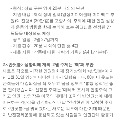
- 형식 : 장르 구분 없이 20분 내외의 단편
- 지원 내용 : 제작 장비 일체(영상미디어센터 미디액트 후
원)와 진행비(30만원)를 포함하여, 주제에 대한 인권 실상
과 운동의 방향을 함께 논의해 보는 워크샵을 선정된 감
독들을 대상으로 예정
- 공모 일정 : 2월 27일까지
- 지원 편수 : 20분 내외의 단편 총 4편
- 제출 서류 : 작품에 대한 대략의 기획안(A4 1장 분량)
2.<반딧불> 성황리에 개최. 2월 주제는 ‘핵’과 부안
새로운 각오로 시작한 인권영화제 정기상영회 <반딧불>이 지
난 1월 31일 영상미디어센터에서 열렸습니다. 80명이 웃도는
관객들이 대강의실을 꽉 채우고 남을 정도로 ‘흥행 성적’은 좋
은 편이었습니다. 선정된 주제는 ‘대테러 조치와 인종주의 그
리고 인권’. 상영작은 미국의 대테러 조치의 반인권성에 대해
비판하는 <망각을 경계하라>. 매달 ‘인권현안’에 밀착한 주제
로 <반딧불>을 밝히겠다는 새로운 각오에 대한 기대 때문인
지 반전평화운동에 동참하고 있는 사람들과 인권단체 활동가