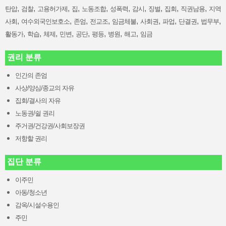
,
,
,
,
,
,
,
,
,
,
탄압
검찰
고용허가제
집
노동조합
성폭력
감시
징벌
집회
직권남용
지역
,
,
,
,
,
,
,
,
,
사회
여수외국인보호소
존엄
전교조
임금체불
사회권
파업
단결권
법무부
,
,
,
,
,
,
,
,
활동가
학습
체제
민변
공단
평등
병원
해고
임금
권리 분류
인간의 존엄
사상/양심/종교의 자유
집회/결사의 자유
노동권/쉴 권리
주거권/건강권/사회보장권
저항할 권리
집단 분류
이주민
아동/청소년
감옥/시설수용인
주민