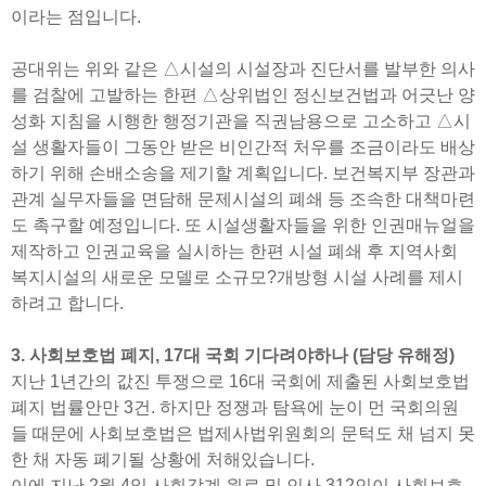
이라는 점입니다.
공대위는 위와 같은 △시설의 시설장과 진단서를 발부한 의사
를 검찰에 고발하는 한편 △상위법인 정신보건법과 어긋난 양
성화 지침을 시행한 행정기관을 직권남용으로 고소하고 △시
설 생활자들이 그동안 받은 비인간적 처우를 조금이라도 배상
하기 위해 손배소송을 제기할 계획입니다. 보건복지부 장관과
관계 실무자들을 면담해 문제시설의 폐쇄 등 조속한 대책마련
도 촉구할 예정입니다. 또 시설생활자들을 위한 인권매뉴얼을
제작하고 인권교육을 실시하는 한편 시설 폐쇄 후 지역사회
복지시설의 새로운 모델로 소규모?개방형 시설 사례를 제시
하려고 합니다.
3. 사회보호법 폐지, 17대 국회 기다려야하나 (담당 유해정)
지난 1년간의 값진 투쟁으로 16대 국회에 제출된 사회보호법
폐지 법률안만 3건. 하지만 정쟁과 탐욕에 눈이 먼 국회의원
들 때문에 사회보호법은 법제사법위원회의 문턱도 채 넘지 못
한 채 자동 폐기될 상황에 처해있습니다.
이에 지난 2월 4일 사회각계 원로 및 인사 312인이 사회보호