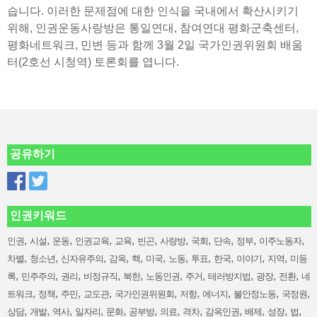
습니다. 이러한 문제점에 대한 인식을 국내에서 확산시키기
위해, 인권운동사랑방은 통일연대, 참여연대 평화군축센터,
평화네트워크, 민변 등과 함께 3월 2일 국가인권위원회 배움
터(2호선 시청역) 토론회를 엽니다.
공유하기
인권키워드
,
,
,
,
,
,
,
,
,
,
,
인권
시설
운동
인권교육
교육
빈곤
사랑방
국회
단속
정부
이주노동자
,
,
,
,
,
,
,
,
,
,
,
차별
청소년
신자유주의
감옥
핵
미국
노동
투표
한국
이야기
지역
미등
,
,
,
,
,
,
,
,
,
,
록
민주주의
권리
비정규직
북한
노동인권
주거
테러방지법
광장
전환
네
,
,
,
,
,
,
,
,
,
트워크
정책
주민
교도관
국가인권위원회
저항
에너지
불안정노동
국정원
,
,
,
,
,
,
,
,
,
,
,
,
상담
개발
역사
일자리
문화
공부방
의료
격차
감옥인권
배제
성장
법