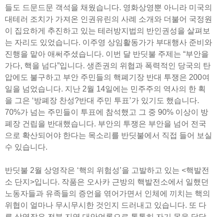
들도 드문드문 객석을 채웠습니다. 영화상영뿐 아니라 미국의
대테러 조치가 가져온 인권유린의 사례 소개와 더불어 국정원
이 집요하게 추진하고 있는 테러방지법의 반인권성을 살펴보
는 자리도 있었습니다. 이주영 상임활동가가 부대행사 준비와
진행을 맡아 애써주셨습니다. 이번 달 반딧불 주제는 “부안을
가다, 핵을 넘다”입니다. 생존권의 위협과 폭력적인 당국의 탄
압에도 불구하고 부안 주민들의 핵폐기장 반대 투쟁은 200여
일을 넘었습니다. 지난 2월 14일에는 민주주의 역사의 한 획
을 그은 ‘방폐장 찬성?반대 주민 투표’가 있기도 했습니다.
70%가 넘는 주민들이 투표에 참석했고 그 중 90% 이상이 방
폐장 건립을 반대했습니다. 부안의 투쟁은 부안을 넘어 전국
으로 확산되어야 한다는 목소리를 반딧불에서 직접 들어 보실
수 있습니다.
반딧불 2월 상영작은 ‘핵의 위험성’을 고발하고 있는 <핵발전
소 단지>입니다. 작품은 오사카 근방의 핵발전소에서 일했던
노동자들과 유족들의 증언을 엮어가면서 인체에 끼치는 핵의
위협이 얼마나 무시무시한 것인지 드러내고 있습니다. 또 다
른 상영작은 전북 지역 대안언론으로 톡톡히 자기 몫을 담당