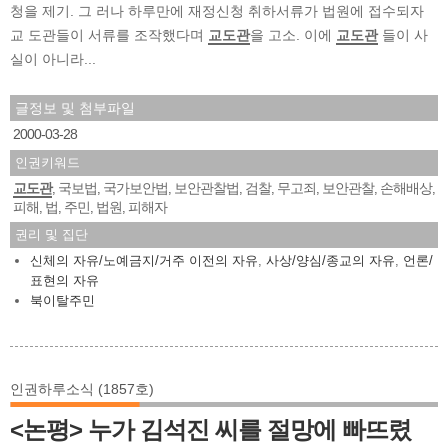
청을 제기. 그 러나 하루만에 재정신청 취하서류가 법원에 접수되자
교 도관들이 서류를 조작했다며
교도관
을 고소. 이에
교도관
들이 사
실이 아니라...
글정보 및 첨부파일
2000-03-28
인권키워드
교도관
국보법
국가보안법
보안관찰법
검찰
무고죄
보안관찰
손해배상
,
,
,
,
,
,
,
,
피해
법
주민
법원
피해자
,
,
,
,
권리 및 집단
신체의 자유/노예금지/거주 이전의 자유
,
사상/양심/종교의 자유
,
언론/
표현의 자유
북이탈주민
인권하루소식 (1857호)
<논평> 누가 김석진 씨를 절망에 빠뜨렸