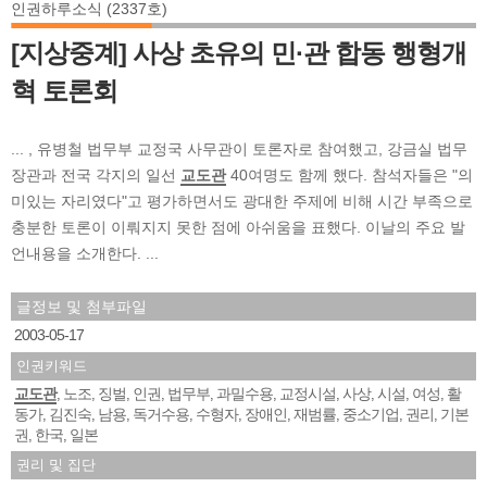
인권하루소식 (2337호)
[지상중계] 사상 초유의 민·관 합동 행형개
혁 토론회
... , 유병철 법무부 교정국 사무관이 토론자로 참여했고, 강금실 법무
장관과 전국 각지의 일선
교도관
40여명도 함께 했다. 참석자들은 "의
미있는 자리였다"고 평가하면서도 광대한 주제에 비해 시간 부족으로
충분한 토론이 이뤄지지 못한 점에 아쉬움을 표했다. 이날의 주요 발
언내용을 소개한다. ...
글정보 및 첨부파일
2003-05-17
인권키워드
교도관
노조
징벌
인권
법무부
과밀수용
교정시설
사상
시설
여성
활
,
,
,
,
,
,
,
,
,
,
동가
김진숙
남용
독거수용
수형자
장애인
재범률
중소기업
권리
기본
,
,
,
,
,
,
,
,
,
권
한국
일본
,
,
권리 및 집단