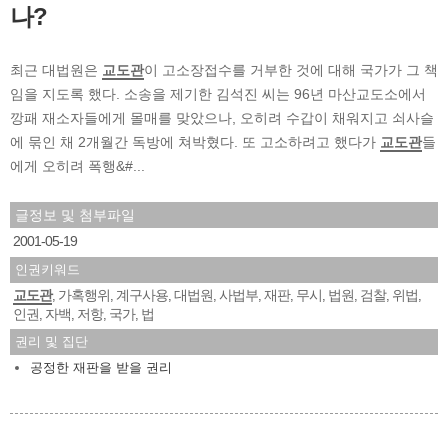
나?
최근 대법원은
교도관
이 고소장접수를 거부한 것에 대해 국가가 그 책
임을 지도록 했다. 소송을 제기한 김석진 씨는 96년 마산교도소에서
깡패 재소자들에게 몰매를 맞았으나, 오히려 수갑이 채워지고 쇠사슬
에 묶인 채 2개월간 독방에 쳐박혔다. 또 고소하려고 했다가
교도관
들
에게 오히려 폭행&#...
글정보 및 첨부파일
2001-05-19
인권키워드
교도관
가혹행위
계구사용
대법원
사법부
재판
무시
법원
검찰
위법
,
,
,
,
,
,
,
,
,
,
인권
자백
저항
국가
법
,
,
,
,
권리 및 집단
공정한 재판을 받을 권리