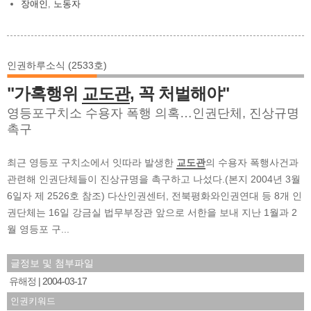
장애인
,
노동자
인권하루소식 (2533호)
"가혹행위
교도관
, 꼭 처벌해야"
영등포구치소 수용자 폭행 의혹…인권단체, 진상규명
촉구
최근 영등포 구치소에서 잇따라 발생한
교도관
의 수용자 폭행사건과
관련해 인권단체들이 진상규명을 촉구하고 나섰다.(본지 2004년 3월
6일자 제 2526호 참조) 다산인권센터, 전북평화와인권연대 등 8개 인
권단체는 16일 강금실 법무부장관 앞으로 서한을 보내 지난 1월과 2
월 영등포 구...
글정보 및 첨부파일
유해정
2004-03-17
인권키워드