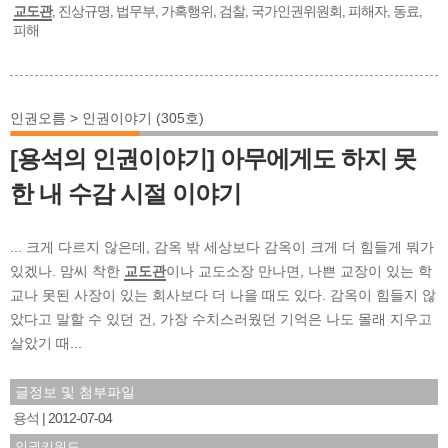
교도관
진상규명
법무부
가혹행위
검찰
국가인권위원회
피해자
동료
,
,
,
,
,
,
,
,
피해
인권오름 > 인권이야기 (305호)
[용석의 인권이야기] 아무에게도 하지 못
한 내 수감 시절 이야기
... 크게 다르지 않은데, 감옥 밖 세상보다 감옥이 크게 더 힘들게 뭐가
있겠나. 맘씨 착한
교도관
이나 교도소장 만나면, 나쁜 교장이 있는 학
교나 못된 사장이 있는 회사보다 더 나을 때도 있다. 감옥이 힘들지 않
았다고 말할 수 있던 건, 가장 수치스러웠던 기억은 나도 몰래 지우고
살았기 때...
글정보 및 첨부파일
용석
2012-07-04
인권키워드