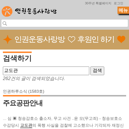
Jump to navigation
30주년 특별페이지
로그인
메뉴
검색하기
262건의 글이 검색되었습니다.
인권하루소식 (1583호)
주요공판안내
... 심 ▣ 청송감호소 출소자, 무고 사건 ․윤 모(무고죄) - 청송보호소
수감당시
교도관
의 폭행 사실을 검찰에 고소했으나 기각되자 재정신