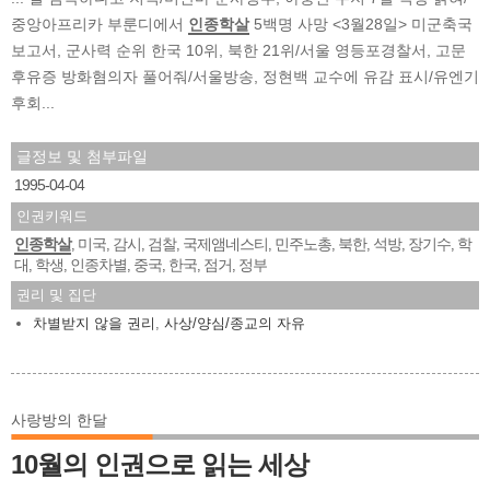
중앙아프리카 부룬디에서
인종학살
5백명 사망 <3월28일> 미군축국
보고서, 군사력 순위 한국 10위, 북한 21위/서울 영등포경찰서, 고문
후유증 방화혐의자 풀어줘/서울방송, 정현백 교수에 유감 표시/유엔기
후회...
글정보 및 첨부파일
1995-04-04
인권키워드
인종학살
미국
감시
검찰
국제앰네스티
민주노총
북한
석방
장기수
학
,
,
,
,
,
,
,
,
,
대
학생
인종차별
중국
한국
점거
정부
,
,
,
,
,
,
권리 및 집단
차별받지 않을 권리
,
사상/양심/종교의 자유
사랑방의 한달
10월의 인권으로 읽는 세상