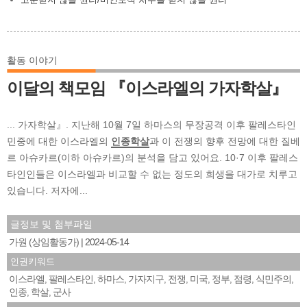
활동 이야기
이달의 책모임 『이스라엘의 가자학살』
... 가자학살』. 지난해 10월 7일 하마스의 무장공격 이후 팔레스타인
민중에 대한 이스라엘의
인종학살
과 이 전쟁의 향후 전망에 대한 질베
르 아슈카르(이하 아슈카르)의 분석을 담고 있어요. 10·7 이후 팔레스
타인인들은 이스라엘과 비교할 수 없는 정도의 희생을 대가로 치루고
있습니다. 저자에...
글정보 및 첨부파일
가원 (상임활동가)
2024-05-14
인권키워드
이스라엘
팔레스타인
하마스
가자지구
전쟁
미국
정부
점령
식민주의
,
,
,
,
,
,
,
,
,
인종
학살
군사
,
,