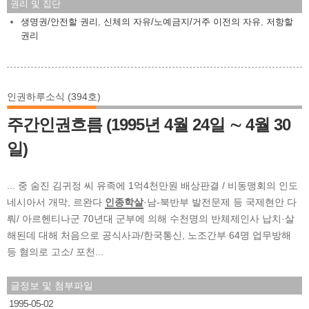
권리 및 집단
생명권/안전할 권리
,
신체의 자유/노예금지/거주 이전의 자유
,
저항할
권리
인권하루소식 (394호)
주간인권흐름 (1995년 4월 24일 ∼ 4월 30
일)
... 중 숨진 김귀정 씨 유족에 1억4천만원 배상판결 / 비동맹회의 인도
네시아서 개막, 르완다
인종학살
·남-북반부 발전문제 등 국제현안 다
뤄/ 아르헨티나군 70년대 군부에 의해 수천명의 반체제인사 납치·살
해된데 대해 처음으로 공식사과/한국통신, 노조간부 64명 업무방해
등 혐의로 고소/ 포천...
글정보 및 첨부파일
1995-05-02