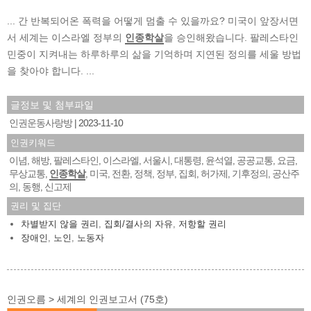
... 간 반복되어온 폭력을 어떻게 멈출 수 있을까요? 미국이 앞장서면
서 세계는 이스라엘 정부의
인종학살
을 승인해왔습니다. 팔레스타인
민중이 지켜내는 하루하루의 삶을 기억하며 지연된 정의를 세울 방법
을 찾아야 합니다. ...
글정보 및 첨부파일
인권운동사랑방
2023-11-10
인권키워드
이념
해방
팔레스타인
이스라엘
서울시
대통령
윤석열
공공교통
요금
,
,
,
,
,
,
,
,
,
무상교통
인종학살
미국
전환
정책
정부
집회
허가제
기후정의
공산주
,
,
,
,
,
,
,
,
,
의
동행
신고제
,
,
권리 및 집단
차별받지 않을 권리
,
집회/결사의 자유
,
저항할 권리
장애인
,
노인
,
노동자
인권오름 > 세계의 인권보고서 (75호)