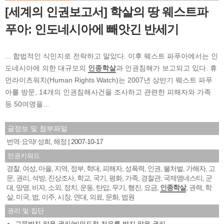
[세계의 인권보고서] 학살의 땅 웨스트파
푸아: 인도네시아에 빼앗긴 반세기
... 합법적인 식민지로 전락하고 말았다. 이후 웨스트 파푸아에서는 인
도네시아에 의한 대규모의
인종학살
과 인권침해가 보고되고 있다. 휴
먼라이츠워치(Human Rights Watch)는 2007년 상반기 웨스트 파푸
아를 방문, 14개의 인권침해사건을 조사하고 관련한 피해자와 가족
등 50여명을...
글정보 및 첨부파일
번역·요약/ 성희, 해정
2007-10-17
인권키워드
경찰
여성
마을
지역
정부
학대
피해자
성폭력
인권
불처벌
가해자
고
,
,
,
,
,
,
,
,
,
,
,
문
권리
석방
진상조사
학교
국기
평화
가족
경찰관
국제앰네스티
군
,
,
,
,
,
,
,
,
,
,
대
망명
비자
소외
정치
운동
탄압
무기
행진
요금
인종학살
권력
학
,
,
,
,
,
,
,
,
,
,
,
,
살
미국
법
이주
시장
연대
의료
문화
법원
,
,
,
,
,
,
,
,
권리 및 집단
고문받지 않을 권리/비인도적 처우를 받지 않을 권리