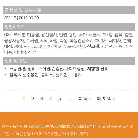
글정보 및 첨부파일
398-17
2010-09-29
인권키워드
G20
오세훈
대통령
용산참사
인권
경찰
국가
서울시
4대강
감옥
검찰
,
,
,
,
,
,
,
,
,
,
,
쌍용자동차
주거권
지역
파업
학생
학생인권조례
허가제
피해자
손해
,
,
,
,
,
,
,
,
배상
광장
권리
집
반지하
학교
수도권
빈곤
신고제
기본권
피해
주거
,
,
,
,
,
,
,
,
,
,
,
,
이주
이명박
진상
,
,
권리 및 집단
노동권/쉴 권리
,
주거권/건강권/사회보장권
,
저항할 권리
감옥/시설수용인
,
홈리스
,
철거민
,
노동자
1
2
3
4
5
…
다음 ›
마지막 »
페이지
인권운동사랑방(SARANGBANG Group for human rights)
서울 영등포구 도신로
51길 7-13(신길동 186-204) /(우편번호) 07313 [
지도
]