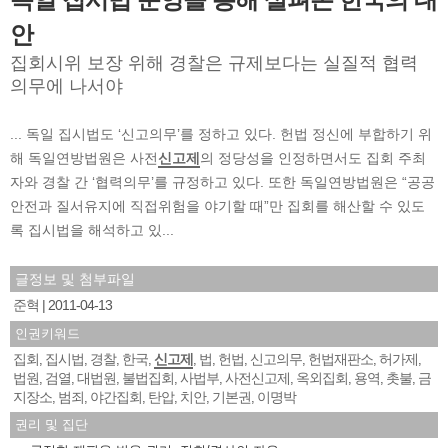
안
집회시위 보장 위해 경찰은 규제보다는 실질적 협력
의무에 나서야
... 독일 집시법도 ‘신고의무’를 정하고 있다. 헌법 정신에 부합하기 위
해 독일연방법원은 사전
신고제
의 정당성을 인정하면서도 집회 주최
자와 경찰 간 ‘협력의무’를 규정하고 있다. 또한 독일연방법원은 “공공
안전과 질서유지에 직접위험을 야기할 때”만 집회를 해산할 수 있도
록 집시법을 해석하고 있...
글정보 및 첨부파일
준혁
2011-04-13
인권키워드
집회
집시법
경찰
한국
신고제
법
헌법
신고의무
헌법재판소
허가제
,
,
,
,
,
,
,
,
,
,
법원
검열
대법원
불법집회
사법부
사전신고제
옥외집회
용역
촛불
금
,
,
,
,
,
,
,
,
,
지장소
범죄
야간집회
탄압
치안
기본권
이명박
,
,
,
,
,
,
권리 및 집단