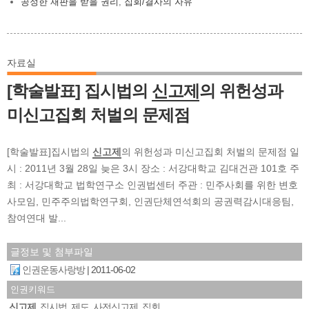
공정한 재판을 받을 권리
,
집회/결사의 자유
자료실
[학술발표] 집시법의
신고제
의 위헌성과
미신고집회 처벌의 문제점
[학술발표]집시법의
신고제
의 위헌성과 미신고집회 처벌의 문제점 일
시 : 2011년 3월 28일 늦은 3시 장소 : 서강대학교 김대건관 101호 주
최 : 서강대학교 법학연구소 인권법센터 주관 : 민주사회를 위한 변호
사모임, 민주주의법학연구회, 인권단체연석회의 공권력감시대응팀,
참여연대 발...
글정보 및 첨부파일
인권운동사랑방
2011-06-02
인권키워드
신고제
집시법
제도
사전신고제
집회
,
,
,
,