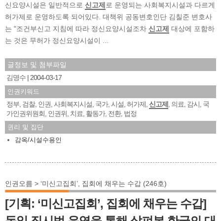
신요양시설은 일반적으로
신고제
로 운영되는 사회복지시설과 다르게
허가제로 운영하도록 되어있다. 대책위 공동변호인단 김칠준 변호사
는 "조건부신고 지침에 따라 정신요양시설조차
신고제
대상에 포함하
는 것은 무허가 정신요양시설이 ...
글정보 및 첨부파일
김명수
2004-03-17
인권키워드
정부
검찰
인권
사회복지시설
국가
시설
허가제
신고제
의료
감시
국
,
,
,
,
,
,
,
,
,
,
가인권위원회
인권위
치료
활동가
전환
법정
,
,
,
,
,
권리 및 집단
감옥/시설수용인
인권오름 > ‘미신고집회’, 집회에 채우는 수갑 (246호)
[기획: ‘미신고집회’, 집회에 채우는 수갑]
독일 집시법 운영을 통해 살펴본 한국의 대