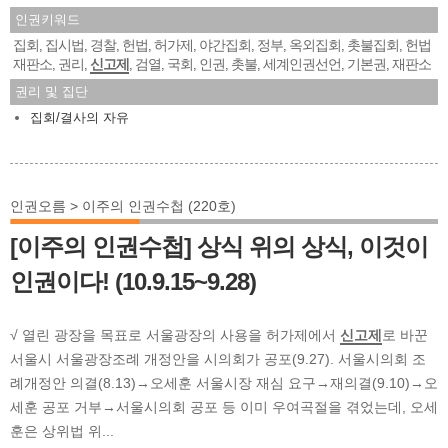
인권키워드
집회
집시법
경찰
헌법
허가제
야간집회
정부
옥외집회
촛불집회
헌법
,
,
,
,
,
,
,
,
,
재판소
권리
신고제
검열
국회
인권
촛불
세계인권선언
기본권
재판소
,
,
,
,
,
,
,
,
,
권리 및 집단
집회/결사의 자유
인권오름 > 이주의 인권수첩 (220호)
[이주의 인권수첩] 상식 위의 상식, 이것이
인권이다! (10.9.15~9.28)
√ 열린 광장을 목표로 서울광장의 사용을 허가제에서
신고제
로 바꾼
서울시 서울광장조례 개정안을 시의회가 공포(9.27). 서울시의회 조
례개정안 의결(8.13)→오세훈 서울시장 재심 요구→재의결(9.10)→오
세훈 공포 거부→서울시의회 공포 등 이미 우여곡절을 겪었는데, 오세
훈은 상위법 위...