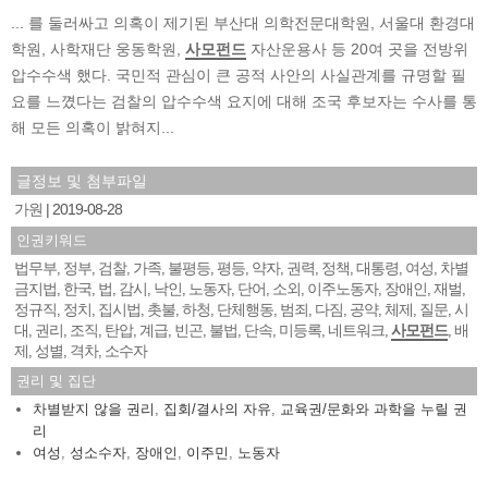
... 를 둘러싸고 의혹이 제기된 부산대 의학전문대학원, 서울대 환경대
학원, 사학재단 웅동학원,
사모펀드
자산운용사 등 20여 곳을 전방위
압수수색 했다. 국민적 관심이 큰 공적 사안의 사실관계를 규명할 필
요를 느꼈다는 검찰의 압수수색 요지에 대해 조국 후보자는 수사를 통
해 모든 의혹이 밝혀지...
글정보 및 첨부파일
가원
2019-08-28
인권키워드
법무부
정부
검찰
가족
불평등
평등
약자
권력
정책
대통령
여성
차별
,
,
,
,
,
,
,
,
,
,
,
금지법
한국
법
감시
낙인
노동자
단어
소외
이주노동자
장애인
재벌
,
,
,
,
,
,
,
,
,
,
,
정규직
정치
집시법
촛불
하청
단체행동
범죄
다짐
공약
체제
질문
시
,
,
,
,
,
,
,
,
,
,
,
대
권리
조직
탄압
계급
빈곤
불법
단속
미등록
네트워크
사모펀드
배
,
,
,
,
,
,
,
,
,
,
,
제
성별
격차
소수자
,
,
,
권리 및 집단
차별받지 않을 권리
,
집회/결사의 자유
,
교육권/문화와 과학을 누릴 권
리
여성
,
성소수자
,
장애인
,
이주민
,
노동자