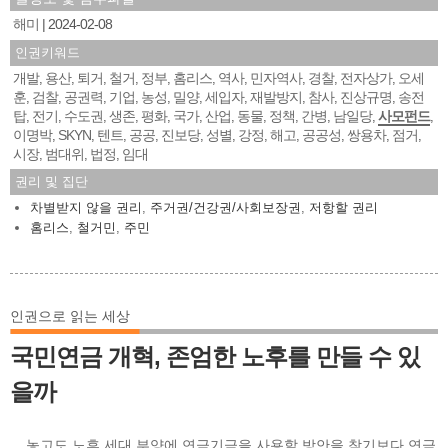
해미
2024-02-08
인권키워드
개발
용산
퇴거
철거
정부
홈리스
역사
민자역사
경찰
전자상가
오세
,
,
,
,
,
,
,
,
,
,
훈
검찰
공권력
기업
농성
밀양
세입자
재발방지
참사
진상규명
송전
,
,
,
,
,
,
,
,
,
,
탑
전기
수도권
생존
평화
국가
산업
동물
정책
간병
남일당
사모펀드
,
,
,
,
,
,
,
,
,
,
,
,
이명박
SKYN
텐트
공공
진보당
성별
강정
해고
공공성
쌍용차
점거
,
,
,
,
,
,
,
,
,
,
,
시장
범대위
법정
임대
,
,
,
권리 및 집단
차별받지 않을 권리
,
주거권/건강권/사회보장권
,
저항할 권리
홈리스
,
철거민
,
주민
인권으로 읽는 세상
국민연금 개혁, 존엄한 노후를 만들 수 있
을까
... 놓고도 노후 세대 부양에 연금기금을 사용할 방안을 찾기보다 연금