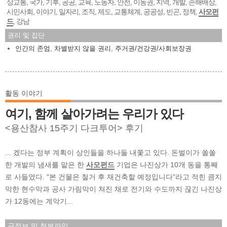
상교통
국가
기후
공공
교육
노동자
안전
이동권
지역
개발
손해배상
,
,
,
,
,
,
,
,
,
,
,
시민사회
이야기
일자리
조직
제도
교통체계
공공성
빈곤
정책
사모펀
,
,
,
,
,
,
,
,
,
드
강남
,
권리 및 집단
인간의 존엄
,
차별받지 않을 권리
,
주거권/건강권/사회보장권
활동 이야기
여기, 함께 살아가려는 우리가 있다
<용산참사 15주기 다크투어> 후기
... 겠다는 정부 계획이 상인들을 하나둘 내쫓고 있다. 돈벌이가 쏠쏠
한 개발의 냄새를 맡은 한
사모펀드
기업은 나진상가 10개 동을 통째
로 사들였다. "본 건물은 철거 후 재건축할 예정입니다"라고 적힌 큼지
막한 현수막과 공사 가림막이 쳐진 채로 전기와 수도까지 끊긴 나진상
가 12동에는 계악기...
글정보 및 첨부파일