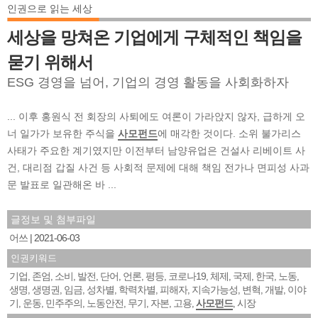
인권으로 읽는 세상
세상을 망쳐온 기업에게 구체적인 책임을
묻기 위해서
ESG 경영을 넘어, 기업의 경영 활동을 사회화하자
... 이후 홍원식 전 회장의 사퇴에도 여론이 가라앉지 않자, 급하게 오
너 일가가 보유한 주식을
사모펀드
에 매각한 것이다. 소위 불가리스
사태가 주요한 계기였지만 이전부터 남양유업은 건설사 리베이트 사
건, 대리점 갑질 사건 등 사회적 문제에 대해 책임 전가나 면피성 사과
문 발표로 일관해온 바 ...
글정보 및 첨부파일
어쓰
2021-06-03
인권키워드
기업
존엄
소비
발전
단어
언론
평등
코로나19
체제
국제
한국
노동
,
,
,
,
,
,
,
,
,
,
,
,
생명
생명권
임금
성차별
학력차별
피해자
지속가능성
변혁
개발
이야
,
,
,
,
,
,
,
,
,
기
운동
민주주의
노동안전
무기
자본
고용
사모펀드
시장
,
,
,
,
,
,
,
,