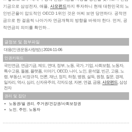
기금으로 삼성전자, 애플,
사모펀드
까지 투자하니 현재 대한민국의 노
인빈곤율이 압도적인 OECD 1위인 것은 어찌 보면 당연하다. 공적연
금으로 한 걸음씩 나아가자 연금개혁의 방향을 바꿔야 한다. 먼저, 공
적연금의 의미를 확인하...
글정보 및 첨부파일
대용(인권운동사랑방)
2024-11-06
인권키워드
국민연금
연금기금
제도
연대
정부
노동
국가
기업
사회보험
노동자
,
,
,
,
,
,
,
,
,
,
특수고용
돌봄
플랫폼
이야기
OECD
나이
노인
윤석열
빈곤
고용
노
,
,
,
,
,
,
,
,
,
,
령
부동산
비정규직
언론
재난
정치
하청
병원
설득
원청
질문
경제
,
,
,
,
,
,
,
,
,
,
,
,
일자리
역사
심리
신자유주의
각자도생
자본
연결
금융
사모펀드
삼성
,
,
,
,
,
,
,
,
,
전자
권리 및 집단
노동권/쉴 권리
,
주거권/건강권/사회보장권
노인
,
주민
,
노동자