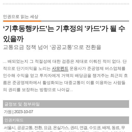
인권으로 읽는 세상
‘기후동행카드’는 기후정의 '카드'가 될 수
있을까
교통요금 정책 넘어 ‘공공교통’으로 전환을
... 배되었는지 그 적절성에 대한 검증은 제대로 이뤄진 적이 없다. 단
적으로 단기이익을 노리는
사모펀드
운용사가 준공영제 버스업체를
인수해 수익을 얻고 투자자에게 거액의 배당금을 챙겨주는 최근의 흐
름은 준공영제하에서 활성화되는 대중교통이 이를 이용하는 사람들
의 권리를 보장하는 방향으로 나아갈...
글정보 및 첨부파일
가원
2023-10-07
인권키워드
서울시
공공교통
전환
요금
온실가스
권리
연결
수도권
배제
동료
무
,
,
,
,
,
,
,
,
,
,