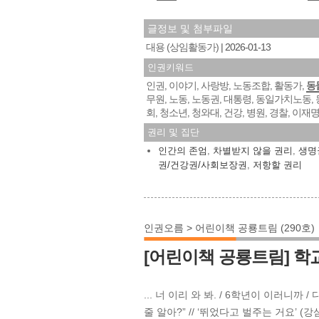
글정보 및 첨부파일
대용 (상임활동가)
2026-01-13
인권키워드
인권
이야기
사랑방
노동조합
활동가
동
,
,
,
,
,
무원
노동
노동권
대통령
동일가치노동
,
,
,
,
,
회
청소년
청와대
건강
병원
경찰
이재
,
,
,
,
,
,
권리 및 집단
인간의 존엄
,
차별받지 않을 권리
,
생명
권/건강권/사회보장권
,
저항할 권리
인권오름 > 어린이책 공룡트림 (290호)
[어린이책 공룡트림] 
... 너 이리 와 봐. / 6학년이 이러니까 
줄 알아?” // ‘뛰었다고 벌주는 거요’ (