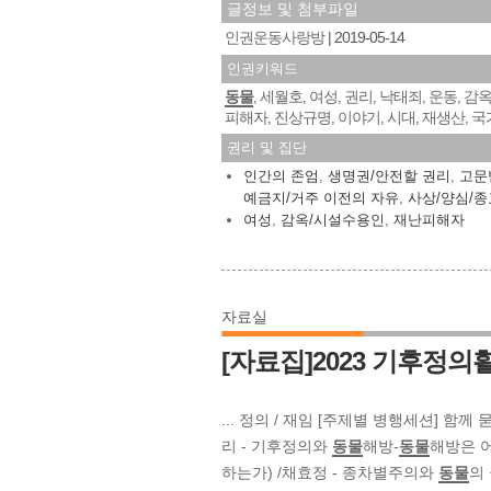
글정보 및 첨부파일
인권운동사랑방
2019-05-14
인권키워드
동물
세월호
여성
권리
낙태죄
운동
감
,
,
,
,
,
,
피해자
진상규명
이야기
시대
재생산
국
,
,
,
,
,
권리 및 집단
인간의 존엄
,
생명권/안전할 권리
,
고문
예금지/거주 이전의 자유
,
사상/양심/종
여성
,
감옥/시설수용인
,
재난피해자
자료실
[자료집]2023 기후정
... 정의 / 재임 [주제별 병행세션] 
리 - 기후정의와
동물
해방-
동물
해방은 
하는가) /채효정 - 종차별주의와
동물
의 