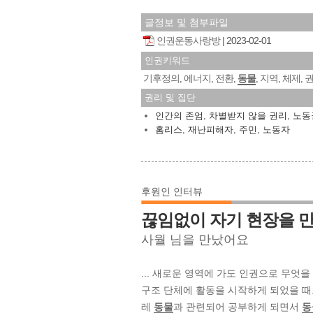
글정보 및 첨부파일
인권운동사랑방
2023-02-01
인권키워드
기후정의
에너지
전환
동물
지역
체제
,
,
,
,
,
,
권리 및 집단
인간의 존엄
,
차별받지 않을 권리
,
노동
홈리스
,
재난피해자
,
주민
,
노동자
후원인 인터뷰
끊임없이 자기 현장을 
사월 님을 만났어요
... 새로운 영역에 가도 인권으로 무엇
구조 단체에 활동을 시작하게 되었을 때
레
동물
과 관련되어 공부하게 되면서
동