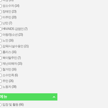
성소수자 (14)
장애인 (23)
이주민 (20)
난민 (7)
HIV/AIDS 감염인 (7)
아동/청소년 (23)
노인 (16)
감옥/시설수용인 (21)
홈리스 (16)
북이탈주민 (7)
재난피해자 (15)
철거민 (16)
소수민족 (6)
주민 (26)
노동자 (38)
메뉴
입장 및 활동 (66)