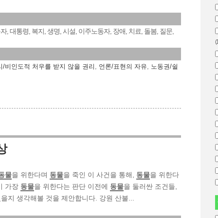
동자
대통령
복지
생명
시설
이주노동자
장애
치료
돌봄
질문
,
,
,
,
,
,
,
,
,
,
(
리/비인도적 처우를 받지 않을 권리
,
언론/표현의 자유
,
노동권/쉴
상
동물
을 위한다며
동물
을 죽인 이 사건을 통해,
동물
을 위한다
이 가장
동물
을 위한다는 판단 이전에
동물
을 둘러싼 조건들,
을지 생각해볼 것을 제안합니다. 강원 산불...