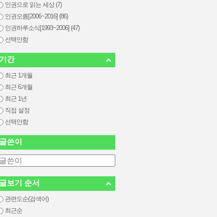
인권으로 읽는 세상 (7)
인권오름[2006~2016] (86)
인권하루소식[1993~2006] (47)
선택안함
기간
최근 1개월
최근 6개월
최근 1년
직접 설정
선택안함
글쓴이
글보기 순서
관련도순(검색어)
최근순