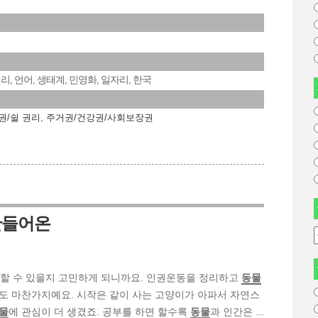
권리
언어
생태계
민영화
일자리
한국
,
,
,
,
,
권/쉴 권리
,
주거권/건강권/사회보장권
만들어온
을 할 수 있을지 고민하게 되니까요. 인권운동을 정리하고
동물
도 마찬가지예요. 시작은 같이 사는 고양이가 아파서 자연스
물
에 관심이 더 생겼죠. 공부를 하면 할수록
동물
과 인간은 ...