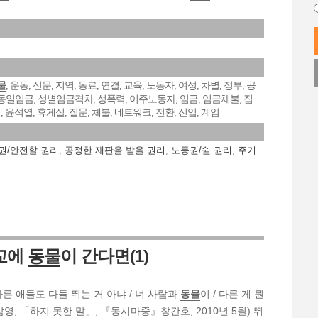
물
운동
신문
지역
동료
연결
교육
노동자
여성
차별
정부
공
,
,
,
,
,
,
,
,
,
,
,
동일임금
성별임금격차
성폭력
이주노동자
임금
임금체불
집
,
,
,
,
,
,
명
윤석열
휴게실
질문
체불
네트워크
전환
신입
계엄
,
,
,
,
,
,
,
,
권/안전할 권리
,
공정한 재판을 받을 권리
,
노동권/쉴 권리
,
주거
학교에
동물
이 간다면(1)
/ 다른 애들도 다들 뛰는 거 아냐 / 너 사람과
동물
이 / 다른 게 뭔
강삼영, 「하지 못한 말」, 『동시마중』창간호, 2010년 5월) 뛰