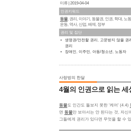
미류
2019-04-04
인권키워드
동물
권리
이야기
동물권
인권
학대
노
,
,
,
,
,
,
운동
역사
산업
배제
정부
,
,
,
,
권리 및 집단
생명권/안전할 권리
,
고문받지 않을 권
권리
장애인
,
이주민
,
아동/청소년
,
노동자
사랑방의 한달
4월의 인권으로 읽는 세
동물
도 인간도 돌보지 못한 '케어' (4.4)
면
동물
만 보아서는 안 된다는 것, 자신
그들에게 권리가 있다면 무엇을 할 수 있