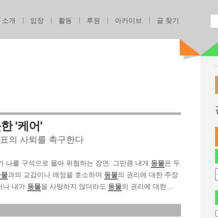
Jump to navigation
소개
입장
활동
후원
아카이브
글 찾기
한 '케어'
대표의 사퇴를 촉구한다
 개가 나를 구석으로 몰아 위협하는 장면. 그만큼 내게
동물
은 두
동물
과의 교감이나 애정을 호소하며
동물
의 권리에 대한 주장
그러나 내가
동물
을 사랑하지 않더라도
동물
의 권리에 대한...