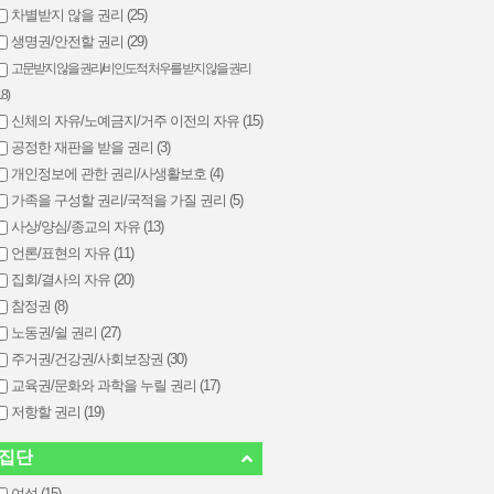
차별받지 않을 권리 (25)
생명권/안전할 권리 (29)
고문받지 않을 권리/비인도적 처우를 받지 않을 권리
18)
신체의 자유/노예금지/거주 이전의 자유 (15)
공정한 재판을 받을 권리 (3)
개인정보에 관한 권리/사생활보호 (4)
가족을 구성할 권리/국적을 가질 권리 (5)
사상/양심/종교의 자유 (13)
언론/표현의 자유 (11)
집회/결사의 자유 (20)
참정권 (8)
노동권/쉴 권리 (27)
주거권/건강권/사회보장권 (30)
교육권/문화와 과학을 누릴 권리 (17)
저항할 권리 (19)
집단
여성 (15)