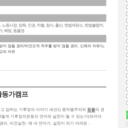
옥
노동시장
양육
인권
차별
참사
출산
헌법재판소
헌법불합치
,
,
,
,
,
,
,
,
,
가
해방
동물권
,
,
받지 않을 권리/비인도적 처우를 받지 않을 권리
,
신체의 자유/노
교의 자유
의활동가캠프
함께 묻고 답하는 기후정의 이야기 세션1) 종차별주의와
동물
의 권
어떻게 기후정의운동의 언어와 실천이 될 수 있는가(되어야
권리, 비건실천- 왜 내 언어가, 실천이 되기 어려운...