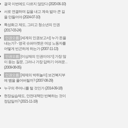
결국 이번에도 다르지 않았다 (2020-06-10)
서로 연결하며 길을 내고 계속 밟아 큰 길
을 만들어야 (2024-07-10)
특성화고 제도, 그리고 청소년의 인권
(2017-03-24)
인권오름
[세계의 인권보고서] 누가 돈을
내는가? - 영국 슈퍼마켓은 여성 노동자를
어떻게 빈곤하게 하는가 (2007-11-13)
인권오름
[이상재의 인권이야기] 가장 많
이 듣는 질문, 그러나 가장 답하기 어려운...
(2009-08-05)
인권오름
[제제의 박쥐놀이] 보건복지부
에 뱀을 풀어버릴까? (2007-08-29)
누구의 주머니를 털 것인가 (2014-09-18)
현장실습제도, 안전대책만 반복하는 것이
정답일까? (2021-11-19)