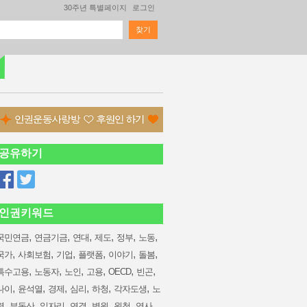
30주년 특별페이지
로그인
찾기
검색 폼
공유하기
인권키워드
,
,
,
,
,
,
국민연금
연금기금
연대
제도
정부
노동
,
,
,
,
,
,
국가
사회보험
기업
플랫폼
이야기
돌봄
,
,
,
,
,
,
특수고용
노동자
노인
고용
OECD
빈곤
,
,
,
,
,
,
나이
윤석열
경제
심리
하청
각자도생
노
,
,
,
,
,
,
,
령
부동산
일자리
연결
병원
원청
역사