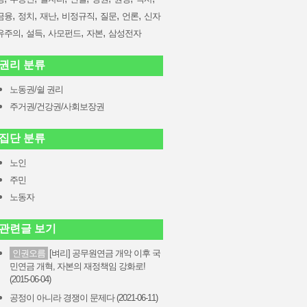
,
,
,
,
,
,
금융
정치
재난
비정규직
질문
언론
신자
,
,
,
,
유주의
설득
사모펀드
자본
삼성전자
권리 분류
노동권/쉴 권리
주거권/건강권/사회보장권
집단 분류
노인
주민
노동자
관련글 보기
인권오름
[벼리] 공무원연금 개악 이후 국
민연금 개혁, 자본의 재정책임 강화로!
(2015-06-04)
공정이 아니라 경쟁이 문제다 (2021-06-11)