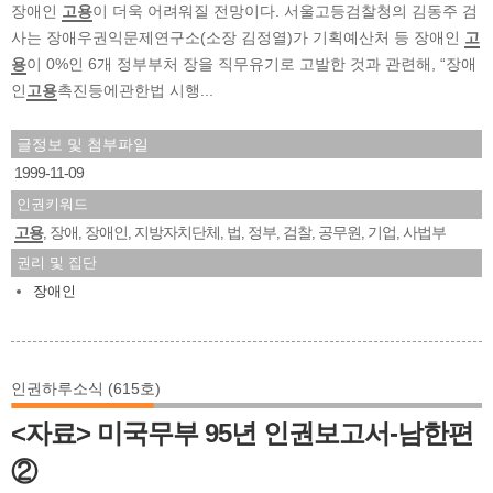
장애인
고용
이 더욱 어려워질 전망이다. 서울고등검찰청의 김동주 검
사는 장애우권익문제연구소(소장 김정열)가 기획예산처 등 장애인
고
용
이 0%인 6개 정부부처 장을 직무유기로 고발한 것과 관련해, “장애
인
고용
촉진등에관한법 시행...
글정보 및 첨부파일
1999-11-09
인권키워드
고용
장애
장애인
지방자치단체
법
정부
검찰
공무원
기업
사법부
,
,
,
,
,
,
,
,
,
권리 및 집단
장애인
인권하루소식 (615호)
<자료> 미국무부 95년 인권보고서-남한편
②