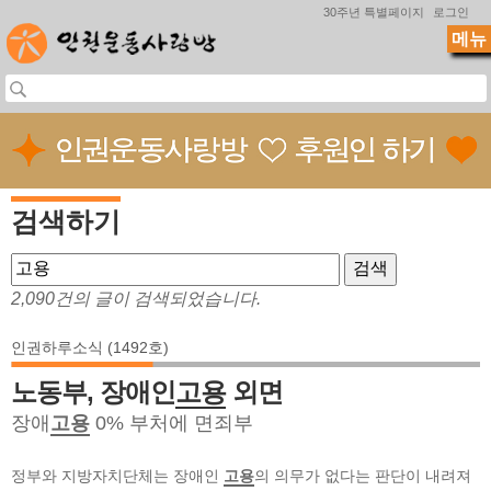
Jump to navigation
30주년 특별페이지
로그인
메뉴
검색하기
2,090건의 글이 검색되었습니다.
인권하루소식 (1492호)
노동부, 장애인
고용
외면
장애
고용
0% 부처에 면죄부
정부와 지방자치단체는 장애인
고용
의 의무가 없다는 판단이 내려져