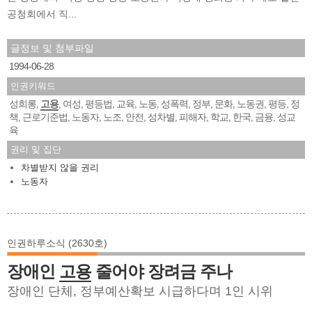
공청회에서 직...
글정보 및 첨부파일
1994-06-28
인권키워드
성희롱
고용
여성
평등법
교육
노동
성폭력
정부
문화
노동권
평등
정
,
,
,
,
,
,
,
,
,
,
,
책
근로기준법
노동자
노조
안전
성차별
피해자
학교
한국
금융
성교
,
,
,
,
,
,
,
,
,
,
육
권리 및 집단
차별받지 않을 권리
노동자
인권하루소식 (2630호)
장애인
고용
줄어야 장려금 주나
장애인 단체, 정부예산확보 시급하다며 1인 시위