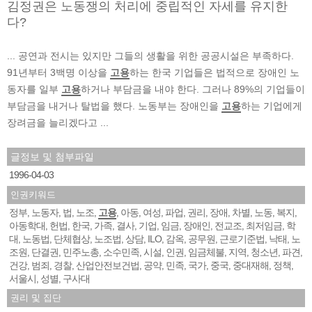
김정권은 노동쟁의 처리에 중립적인 자세를 유지한
다?
... 공연과 전시는 있지만 그들의 생활을 위한 공공시설은 부족하다.
91년부터 3백명 이상을
고용
하는 한국 기업들은 법적으로 장애인 노
동자를 일부
고용
하거나 부담금을 내야 한다. 그러나 89%의 기업들이
부담금을 내거나 탈법을 했다. 노동부는 장애인을
고용
하는 기업에게
장려금을 늘리겠다고 ...
글정보 및 첨부파일
1996-04-03
인권키워드
정부
노동자
법
노조
고용
아동
여성
파업
권리
장애
차별
노동
복지
,
,
,
,
,
,
,
,
,
,
,
,
,
아동학대
헌법
한국
가족
결사
기업
임금
장애인
전교조
최저임금
학
,
,
,
,
,
,
,
,
,
,
대
노동법
단체협상
노조법
상담
ILO
감옥
공무원
근로기준법
낙태
노
,
,
,
,
,
,
,
,
,
,
조원
단결권
민주노총
소수민족
시설
인권
임금체불
지역
청소년
파견
,
,
,
,
,
,
,
,
,
,
건강
범죄
경찰
산업안전보건법
공약
민족
국가
중국
중대재해
정책
,
,
,
,
,
,
,
,
,
,
서울시
성별
구사대
,
,
권리 및 집단