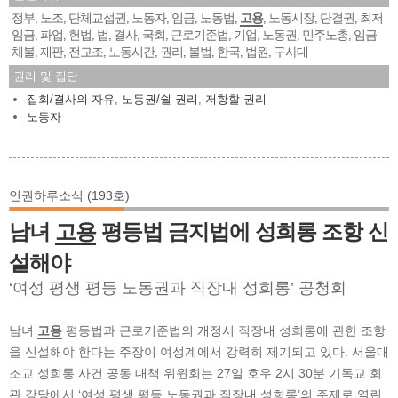
정부
노조
단체교섭권
노동자
임금
노동법
고용
노동시장
단결권
최저
,
,
,
,
,
,
,
,
,
임금
파업
헌법
법
결사
국회
근로기준법
기업
노동권
민주노총
임금
,
,
,
,
,
,
,
,
,
,
체불
재판
전교조
노동시간
권리
불법
한국
법원
구사대
,
,
,
,
,
,
,
,
권리 및 집단
집회/결사의 자유
,
노동권/쉴 권리
,
저항할 권리
노동자
인권하루소식 (193호)
남녀
고용
평등법 금지법에 성희롱 조항 신
설해야
‘여성 평생 평등 노동권과 직장내 성희롱’ 공청회
남녀
고용
평등법과 근로기준법의 개정시 직장내 성희롱에 관한 조항
을 신설해야 한다는 주장이 여성계에서 강력히 제기되고 있다. 서울대
조교 성희롱 사건 공동 대책 위윈회는 27일 호우 2시 30분 기독교 회
관 강당에서 ‘여성 평생 평등 노동권과 직장내 성희롱’의 주제로 열린