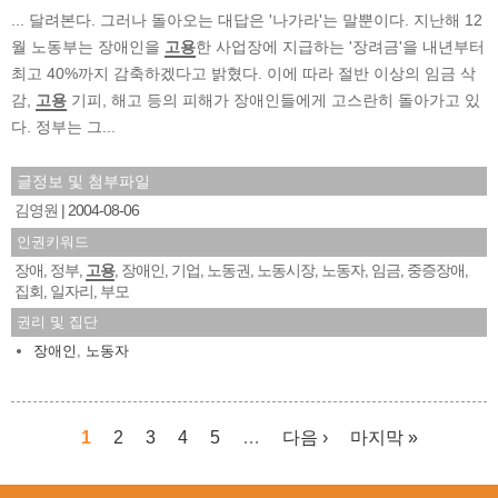
... 달려본다. 그러나 돌아오는 대답은 '나가라'는 말뿐이다. 지난해 12
월 노동부는 장애인을
고용
한 사업장에 지급하는 '장려금'을 내년부터
최고 40%까지 감축하겠다고 밝혔다. 이에 따라 절반 이상의 임금 삭
감,
고용
기피, 해고 등의 피해가 장애인들에게 고스란히 돌아가고 있
다. 정부는 그...
글정보 및 첨부파일
김영원
2004-08-06
인권키워드
장애
정부
고용
장애인
기업
노동권
노동시장
노동자
임금
중증장애
,
,
,
,
,
,
,
,
,
,
집회
일자리
부모
,
,
권리 및 집단
장애인
,
노동자
1
2
3
4
5
…
다음 ›
마지막 »
페이지