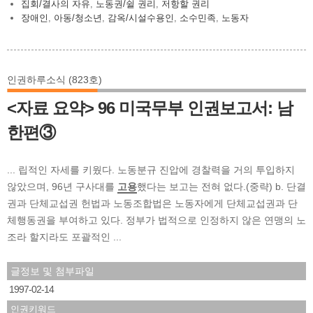
집회/결사의 자유
,
노동권/쉴 권리
,
저항할 권리
장애인
,
아동/청소년
,
감옥/시설수용인
,
소수민족
,
노동자
인권하루소식 (823호)
<자료 요약> 96 미국무부 인권보고서: 남
한편③
... 립적인 자세를 키웠다. 노동분규 진압에 경찰력을 거의 투입하지
않았으며, 96년 구사대를
고용
했다는 보고는 전혀 없다.(중략) b. 단결
권과 단체교섭권 헌법과 노동조합법은 노동자에게 단체교섭권과 단
체행동권을 부여하고 있다. 정부가 법적으로 인정하지 않은 연맹의 노
조라 할지라도 포괄적인 ...
글정보 및 첨부파일
1997-02-14
인권키워드