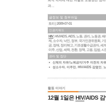
회적 약자에 대한 차별로 노동권은 심하
과...
글정보 및 첨부파일
토리
2009-07-01
인권키워드
HIV
HIV/AIDS
AIDS
노동
권리
노동권
배
,
,
,
,
,
,
제
소수자
낙인
정부
국가인권위원회
기
,
,
,
,
,
금
장애
정리해고
기초생활수급권자
세
,
,
,
,
이주
산업
세력
전환
정책
고용
입법
시
,
,
,
,
,
,
,
권리 및 집단
신체의 자유/노예금지/거주 이전의 자
성소수자
,
이주민
,
HIV/AIDS 감염인
,
활동 이야기
12월 1일은
HIV
/AIDS