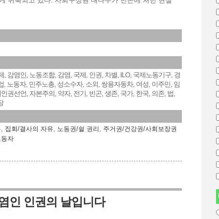
게 위축되고 있다. 사회구성원 대다수가 빈곤에 처한 현실
제
감염인
노동조합
감염
국제
인권
차별
ILO
국제노동기구
경
,
,
,
,
,
,
,
,
,
업
노동자
민주노총
성소수자
소외
쌍용자동차
여성
이주민
임
,
,
,
,
,
,
,
,
계인권선언
자본주의
약자
전기
빈곤
생존
국가
한국
의존
법
,
,
,
,
,
,
,
,
,
,
장
유
,
집회/결사의 자유
,
노동권/쉴 권리
,
주거권/건강권/사회보장권
노동자
 감염인 인권의 날입니다