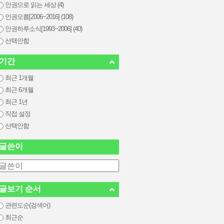
인권으로 읽는 세상 (4)
인권오름[2006~2016] (108)
인권하루소식[1993~2006] (40)
선택안함
기간
최근 1개월
최근 6개월
최근 1년
직접 설정
선택안함
글쓴이
글보기 순서
관련도순(검색어)
최근순