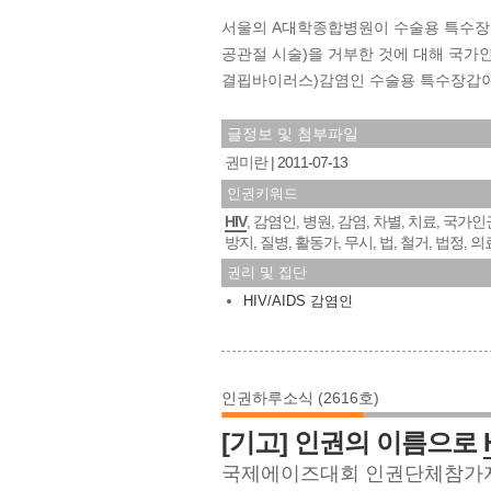
서울의 A대학종합병원이 수술용 특수장
공관절 시술)을 거부한 것에 대해 국가
결핍바이러스)감염인 수술용 특수장갑
글정보 및 첨부파일
권미란
2011-07-13
인권키워드
HIV
감염인
병원
감염
차별
치료
국가인
,
,
,
,
,
,
방지
질병
활동가
무시
법
철거
법정
의
,
,
,
,
,
,
,
권리 및 집단
HIV/AIDS 감염인
인권하루소식 (2616호)
[기고] 인권의 이름으로
국제에이즈대회 인권단체참가자