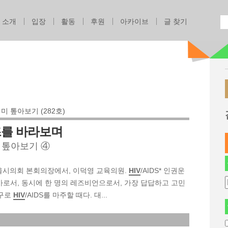
Jump to navigation
소개
입장
활동
후원
아카이브
글 찾기
 톺아보기 (282호)
즈를 바라보며
 톺아보기 ④
19. 서울시의회 본회의장에서, 이덕영 교육의원.
HIV
/AIDS* 인권운
가로서, 동시에 한 명의 레즈비언으로서, 가장 답답하고 고민
도구로
HIV
/AIDS를 마주할 때다. 대...