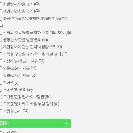
차별받지 않을 권리 (62)
생명권/안전할 권리 (49)
고문받지 않을 권리/비인도적 처우를 받지 않을 권리
11)
신체의 자유/노예금지/거주 이전의 자유 (45)
공정한 재판을 받을 권리 (15)
개인정보에 관한 권리/사생활보호 (31)
가족을 구성할 권리/국적을 가질 권리 (12)
사상/양심/종교의 자유 (33)
언론/표현의 자유 (41)
집회/결사의 자유 (51)
참정권 (6)
노동권/쉴 권리 (59)
주거권/건강권/사회보장권 (97)
교육권/문화와 과학을 누릴 권리 (40)
저항할 권리 (24)
집단
여성 (36)