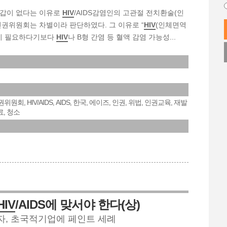
갑이 없다는 이유로
HIV
/AIDS감염인의 고관절 전치환술(인
인권위원회는 차별이라 판단하였다. 그 이유로 “
HIV
(인체면역
이 필요하다기보다
HIV
나 B형 간염 등 혈액 감염 가능성...
권위원회
HIV/AIDS
AIDS
한국
에이즈
인권
위법
인권교육
재발
,
,
,
,
,
,
,
,
료
청소
,
HIV
/AIDS에 맞서야 한다(상)
, 초국적기업에 페인트 세례