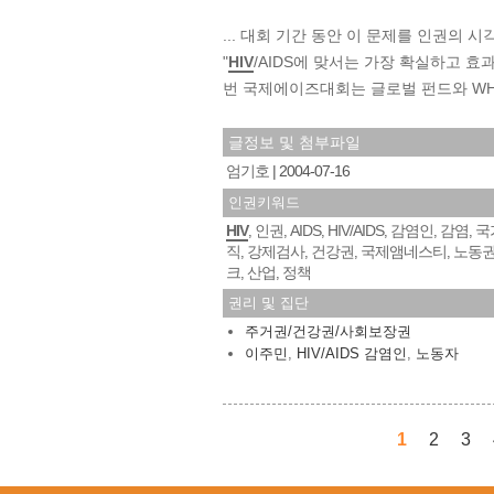
... 대회 기간 동안 이 문제를 인권의
"
HIV
/AIDS에 맞서는 가장 확실하고 효
번 국제에이즈대회는 글로벌 펀드와 WHO의
글정보 및 첨부파일
엄기호
2004-07-16
인권키워드
HIV
인권
AIDS
HIV/AIDS
감염인
감염
국
,
,
,
,
,
,
직
강제검사
건강권
국제앰네스티
노동
,
,
,
,
크
산업
정책
,
,
권리 및 집단
주거권/건강권/사회보장권
이주민
,
HIV/AIDS 감염인
,
노동자
1
2
3
페이지