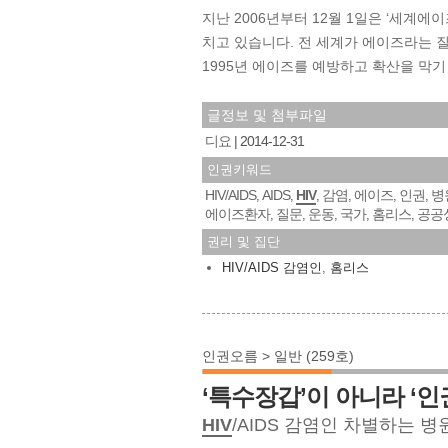
지난 2006년부터 12월 1일은 ‘세계에이
치고 있습니다. 전 세계가 에이즈라는 
1995년 에이즈를 예방하고 확산을 막기
글정보 및 첨부파일
디요
2014-12-31
인권키워드
HIV/AIDS
AIDS
HIV
감염
에이즈
인권
병
,
,
,
,
,
,
에이즈환자
질문
운동
국가
홈리스
공공
,
,
,
,
,
권리 및 집단
HIV/AIDS 감염인
,
홈리스
인권오름 > 일반 (259호)
‘특수장갑’이 아니라 ‘
HIV
/AIDS 감염인 차별하는 병