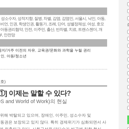
성소수자
성적지향
질병
차별
감염
감염인
서울시
낙인
아동
,
,
,
,
,
,
,
,
,
,
즈비언
인권
학생인권
활동가
조례
단어
성별정체성
여성
호모
,
,
,
,
,
,
,
,
(
아동권리협약
안전
이주민
출산
반차별
치료
트랜스젠더
개
,
,
,
,
,
,
,
,
부
안전망
,
금지/거주 이전의 자유
,
교육권/문화와 과학을 누릴 권리
염인
,
아동/청소년
9호)
 ①] 이제는 말할 수 있다?
DS and World of Work)의 현실
 위해 박탈되고 있으며, 장애인, 이주민, 성소수자 및
 노동권은 보장되고 있지 않다. 특히 경제위기가 심화되면서 사