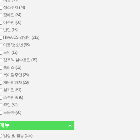
성소수자 (74)
장애인 (34)
이주민 (66)
난민 (15)
HIV/AIDS 감염인 (212)
아동/청소년 (68)
노인 (12)
감옥/시설수용인 (19)
홈리스 (52)
북이탈주민 (25)
재난피해자 (29)
철거민 (61)
소수민족 (6)
주민 (52)
노동자 (98)
메뉴
입장 및 활동 (152)