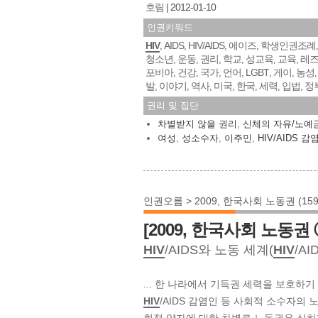
호림
2012-01-10
인권키워드
HIV
AIDS
HIV/AIDS
에이즈
학생인권조례
,
,
,
,
청소년
운동
권리
학교
성교육
교육
레
,
,
,
,
,
,
포비아
건강
국가
언어
LGBT
게이
농성
,
,
,
,
,
,
발
이야기
역사
미국
한국
세력
입법
정
,
,
,
,
,
,
,
권리 및 집단
차별받지 않을 권리
,
신체의 자유/노예
여성
,
성소수자
,
이주민
,
HIV/AIDS 감
인권오름 > 2009, 한국사회 노동권 (15
[2009, 한국사회 노동권
HIV
/AIDS와 노동 세계(
HIV
/AI
... 한 나라에서 기득권 세력을 보호하기
HIV
/AIDS 감염인 등 사회적 소수자의