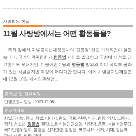
사랑방의 한달
11월 사랑방에서는 어떤 활동들을?
... 국회 앞에서 차별금지법제정연대의 ‘평등절’ 선포 기자회견이 열렸
습니다. 국가인권위원회가
평등법
시안을 발표하고 국회에 제정을 권
고한지도 오래지만, 더불어민주당의
평등법
발의와 이미 국회에 올라
가 있는 차별금지법 제정이 더디기만 합니다. 이에 차별금지법제정연
대 12월 10일 세계인권선언...
글정보 및 첨부파일
인권운동사랑방
2020-12-08
인권키워드
차별금지법
종교
차별
이야기
혐오
국회
신문
인권
평등
역사
노동자
,
,
,
,
,
,
,
,
,
,
,
정치
청소년
평등법
월담
노란리본인권모임
사랑방
운동
더불어민주당
,
,
,
,
,
,
,
,
국가인권위원회
불평등
선거연령
참정권
코로나19
체제
시대
강남역
,
,
,
,
,
,
,
,
한국
세력
전환
언어
,
,
,