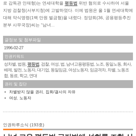
로 감독관 안재형)는 연세대학을
평등법
위반 혐의로 수사하여 서울
지방 검찰청(서부지청)에 고발하였다. 이에 법원은 올 1월 연세대학에
대해 약식명령(1백 만원 벌금형)을 내렸다. 정양희(36, 공용평등추진
분부 사무국장)씨는 “남녀...
글정보 및 첨부파일
1996-02-27
인권키워드
성차별
법원
평등법
검찰
여성
법
남녀고용평등법
노조
동일노동
회사
,
,
,
,
,
,
,
,
,
,
배제
발전
노동자
대기업
동일임금
여성노동자
임금격차
차별
노동조
,
,
,
,
,
,
,
,
합
동료
학교
연대
,
,
,
권리 및 집단
차별받지 않을 권리
,
집회/결사의 자유
여성
,
노동자
인권하루소식 (193호)