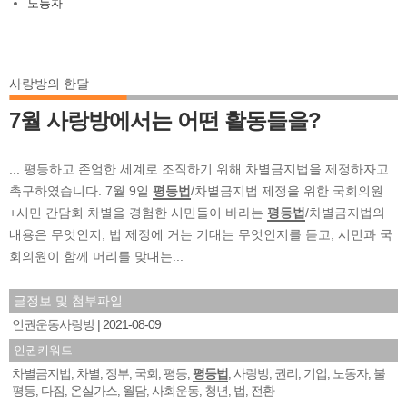
노동자
사랑방의 한달
7월 사랑방에서는 어떤 활동들을?
... 평등하고 존엄한 세계로 조직하기 위해 차별금지법을 제정하자고
촉구하였습니다. 7월 9일
평등법
/차별금지법 제정을 위한 국회의원
+시민 간담회 차별을 경험한 시민들이 바라는
평등법
/차별금지법의
내용은 무엇인지, 법 제정에 거는 기대는 무엇인지를 듣고, 시민과 국
회의원이 함께 머리를 맞대는...
글정보 및 첨부파일
인권운동사랑방
2021-08-09
인권키워드
차별금지법
차별
정부
국회
평등
평등법
사랑방
권리
기업
노동자
불
,
,
,
,
,
,
,
,
,
,
평등
다짐
온실가스
월담
사회운동
청년
법
전환
,
,
,
,
,
,
,