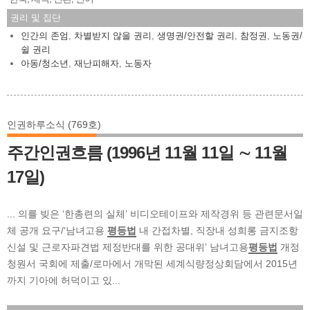
권리 및 집단
인간의 존엄
,
차별받지 않을 권리
,
생명권/안전할 권리
,
참정권
,
노동권/
쉴 권리
아동/청소년
,
재난피해자
,
노동자
인권하루소식 (769호)
주간인권흐름 (1996년 11월 11일 ∼ 11월
17일)
... 의를 빚은 ‘한총련의 실체’ 비디오테이프와 제작경위 등 관련문서일
체 공개 요구/‘남녀고용
평등법
내 간접차별, 직장내 성희롱 금지조항
신설 및 근로자파견법 제정반대를 위한 공대위’ 남녀고용
평등법
개정
청원서 국회에 제출/로마에서 개막된 세계식량정상회담에서 2015년
까지 기아에 허덕이고 있...