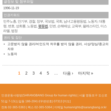
글정보 및 첨부파일
1996-11-19
인권키워드
민주노총
안기부
경찰
정부
국보법
국회
남녀고용평등법
노동자
대통
,
,
,
,
,
,
,
,
령
변호
성희롱
노동법
평등법
민변
손해배상
교육부
팔레스타인
이스
,
,
,
,
,
,
,
,
,
라엘
법정
,
권리 및 집단
고문받지 않을 권리/비인도적 처우를 받지 않을 권리
,
사상/양심/종교의
자유
노동자
1
2
3
4
5
…
다음 ›
마지막 »
페이지
인권운동사랑방(SARANGBANG Group for human rights)
서울 영등포구 도신로
51길 7-13(신길동 186-204) /(우편번호) 07313 [
지도
]
전화 02-365-5363
팩스 02-365-5364
이메일
humanrights@sarangbang.or.kr