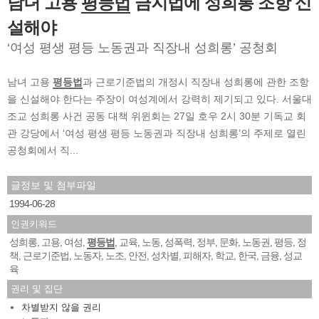
남녀 고용
평등법
금지법에 성희롱 조항 신
설해야
‘여성 평생 평등 노동권과 직장내 성희롱’ 공청회
남녀 고용
평등법
과 근로기준법의 개정시 직장내 성희롱에 관한 조항
을 신설해야 한다는 주장이 여성계에서 강력히 제기되고 있다. 서울대
조교 성희롱 사건 공동 대책 위윈회는 27일 호우 2시 30분 기독교 회
관 강당에서 ‘여성 평생 평등 노동권과 직장내 성희롱’의 주제로 열린
공청회에서 직...
글정보 및 첨부파일
1994-06-28
인권키워드
성희롱
고용
여성
평등법
교육
노동
성폭력
정부
문화
노동권
평등
정
,
,
,
,
,
,
,
,
,
,
,
책
근로기준법
노동자
노조
안전
성차별
피해자
학교
한국
금융
성교
,
,
,
,
,
,
,
,
,
,
육
권리 및 집단
차별받지 않을 권리