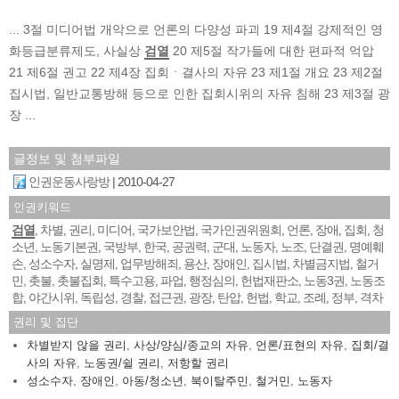
... 3절 미디어법 개악으로 언론의 다양성 파괴 19 제4절 강제적인 영
화등급분류제도, 사실상
검열
20 제5절 작가들에 대한 편파적 억압
21 제6절 권고 22 제4장 집회ㆍ결사의 자유 23 제1절 개요 23 제2절
집시법, 일반교통방해 등으로 인한 집회시위의 자유 침해 23 제3절 광
장 ...
글정보 및 첨부파일
인권운동사랑방
2010-04-27
인권키워드
검열
차별
권리
미디어
국가보안법
국가인권위원회
언론
장애
집회
청
,
,
,
,
,
,
,
,
,
소년
노동기본권
국방부
한국
공권력
군대
노동자
노조
단결권
명예훼
,
,
,
,
,
,
,
,
,
손
성소수자
실명제
업무방해죄
용산
장애인
집시법
차별금지법
철거
,
,
,
,
,
,
,
,
민
촛불
촛불집회
특수고용
파업
행정심의
헌법재판소
노동3권
노동조
,
,
,
,
,
,
,
,
합
야간시위
독립성
경찰
접근권
광장
탄압
헌법
학교
조례
정부
격차
,
,
,
,
,
,
,
,
,
,
,
권리 및 집단
차별받지 않을 권리
,
사상/양심/종교의 자유
,
언론/표현의 자유
,
집회/결
사의 자유
,
노동권/쉴 권리
,
저항할 권리
성소수자
,
장애인
,
아동/청소년
,
북이탈주민
,
철거민
,
노동자