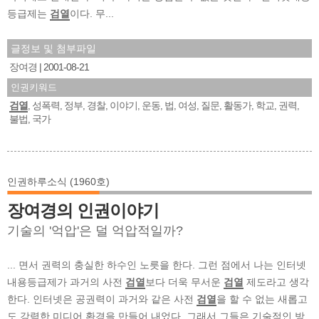
등급제는
검열
이다. 무...
글정보 및 첨부파일
장여경
2001-08-21
인권키워드
검열
성폭력
정부
경찰
이야기
운동
법
여성
질문
활동가
학교
권력
,
,
,
,
,
,
,
,
,
,
,
,
불법
국가
,
인권하루소식 (1960호)
장여경의 인권이야기
기술의 '억압'은 덜 억압적일까?
... 면서 권력의 충실한 하수인 노릇을 한다. 그런 점에서 나는 인터넷
내용등급제가 과거의 사전
검열
보다 더욱 무서운
검열
제도라고 생각
한다. 인터넷은 공권력이 과거와 같은 사전
검열
을 할 수 없는 새롭고
도 강력한 미디어 환경을 만들어 내었다. 그래서 그들은 기술적인 방