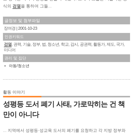
식의
검열
을 통하여 그들...
글정보 및 첨부파일
장여경
2001-10-23
인권키워드
검열
권력
기술
정부
법
청소년
학교
감시
공권력
활동가
제도
국가
,
,
,
,
,
,
,
,
,
,
,
,
미디어
권리 및 집단
아동/청소년
활동 이야기
성평등 도서 폐기 사태, 가로막히는 건 책
만이 아니다
... 지역에서 성평등·성교육 도서의 폐기를 요청하고 각 지방 정부와