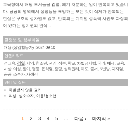
교육청에서 해당 도서들을
검열
, 폐기 처분하는 일이 반복되고 있습니
다. 공공의 영역에서 성평등을 표방하는 모든 것이 삭제가 반복되는
현실은 구조적 성차별도 없고, 반복되는 디지털 성폭력 사안도 과장되
어 있다는 정치권의 인식...
글정보 및 첨부파일
대용 (상임활동가)
2024-09-10
인권키워드
성교육
검열
지역
청소년
권리
정부
학교
차별금지법
국가
배제
교육
,
,
,
,
,
,
,
,
,
,
,
사상
여성
장애
평등
윤석열
정당
성적권리
제도
금서
N번방
디지털
,
,
,
,
,
,
,
,
,
,
,
공공
소수자
재생산
,
,
권리 및 집단
차별받지 않을 권리
여성
,
성소수자
,
아동/청소년
1
2
3
4
5
…
다음 ›
마지막 »
페이지