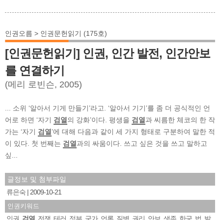
인권오름 > 인권문헌읽기 (175호)
[인권문헌읽기] 인권, 인간 발전, 인간안보
를 연결하기
(메리 로빈슨, 2005)
... 소위 ‘알아서 기게 만들기’라고. ‘알아서 기기’를 좀 더 공식적인 언
어로 하면 ‘자기
검열
의 강화’이다. 평생을
검열
과 씨름한 체코의 한 작
가는 ‘자기
검열
’에 대해 다음과 같이 세 가지 형태로 구분하여 말한 적
이 있다. 첫 번째는
검열
과의 싸움이다. 쓰고 싶은 것을 쓰고 말하고
싶...
글정보 및 첨부파일
류은숙
2009-10-21
인권키워드
인권
검열
전쟁
테러
정부
국가
언론
질병
권리
안보
생존
한국
법
발
,
,
,
,
,
,
,
,
,
,
,
,
,