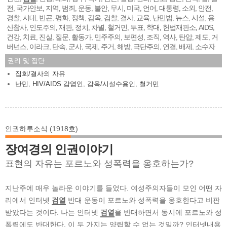
전
국가안보
지역
범죄
운동
불안
무시
미국
언어
대통령
소외
안전
,
,
,
,
,
,
,
,
,
,
,
,
경찰
시대
빈곤
평화
정책
감옥
검찰
결사
교육
난민법
뉴스
시설
용
,
,
,
,
,
,
,
,
,
,
,
,
산참사
인도주의
재판
정치
차별
철거민
투표
학대
헌법재판소
AIDS
,
,
,
,
,
,
,
,
,
,
건강
치료
진실
질문
활동가
민주주의
보편성
조직
역사
탄압
제도
거
,
,
,
,
,
,
,
,
,
,
,
버넌스
이라크
단속
군사
국제
주거
해방
극단주의
연결
배제
소수자
,
,
,
,
,
,
,
,
,
,
권리 및 집단
집회/결사의 자유
난민
,
HIV/AIDS 감염인
,
감옥/시설수용인
,
철거민
인권하루소식 (1918호)
장여경의 인권이야기
표현의 자유는 포르노와 성폭력을 옹호하는가?
지난주에 매우 놀라운 이야기를 들었다. 여성주의자들이 모인 어떤 자
리에서 인터넷
검열
반대 운동이 포르노와 성폭력을 옹호한다고 비판
받았다는 것이다. 나는 인터넷
검열
을 반대하면서 동시에 포르노와 성
폭력에도 반대한다. 이 두 가지는 양립할 수 없는 것일까? 인터넷내용