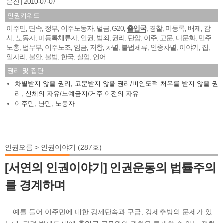
은진
2010-07-07
인권키워드
이주민
단속
정부
이주노동자
벌금
G20
출입국
경찰
미등록
배제
감
,
,
,
,
,
,
,
,
,
,
시
노동자
미등록체류자
인권
범죄
권리
탄압
이주
고문
다문화
민주
,
,
,
,
,
,
,
,
,
,
노총
법무부
이주노조
임금
저항
차별
불법체류
인종차별
이야기
집
,
,
,
,
,
,
,
,
,
,
일자리
불안
불법
한국
실업
언어
,
,
,
,
,
권리 및 집단
차별받지 않을 권리
,
고문받지 않을 권리/비인도적 처우를 받지 않을 권
리
,
신체의 자유/노예금지/거주 이전의 자유
이주민
,
난민
,
노동자
인권오름 > 인권이야기 (287호)
[서연의 인권이야기] 인권운동의 법률주의
를 경계하며
... 예를 들어 이주민에 대한 강제단속과 구금, 강제추방의 문제가 있