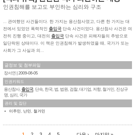
인권침해를 보고도 부인하는 심리와 구조
... 관여했던 사건들이다. 한 가지는 용산참사였고, 다른 한 가지는 대
전에서 있었던 폭력적인
출입국
단속 사건이었다. 용산참사 사건은 여
전히 진행 중이고, 대전의
출입국
단속 사건은 피해자들의 추방으로
일단락된 상태이다. 이 책은 인권침해가 발생하였을 때, 국가가 또는
사회가 그 사실과 의...
글정보 및 첨부파일
장서연
2009-08-05
인권키워드
용산참사
출입국
단속
한국
법
법원
검찰
대기업
저항
철거민
진상규
,
,
,
,
,
,
,
,
,
,
명
심리
국가
,
,
권리 및 집단
이주민
,
난민
,
철거민
1
2
3
4
5
…
다음 ›
마지막 »