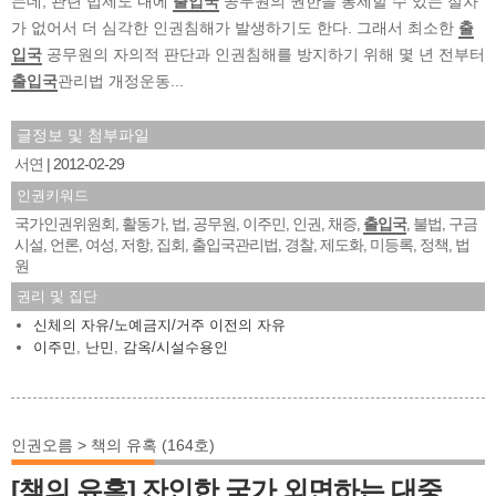
는데, 관련 법제도 내에
출입국
공무원의 권한을 통제할 수 있는 절차
가 없어서 더 심각한 인권침해가 발생하기도 한다. 그래서 최소한
출
입국
공무원의 자의적 판단과 인권침해를 방지하기 위해 몇 년 전부터
출입국
관리법 개정운동...
글정보 및 첨부파일
서연
2012-02-29
인권키워드
국가인권위원회
활동가
법
공무원
이주민
인권
채증
출입국
불법
구금
,
,
,
,
,
,
,
,
,
시설
언론
여성
저항
집회
출입국관리법
경찰
제도화
미등록
정책
법
,
,
,
,
,
,
,
,
,
,
원
권리 및 집단
신체의 자유/노예금지/거주 이전의 자유
이주민
,
난민
,
감옥/시설수용인
인권오름 > 책의 유혹 (164호)
[책의 유혹] 잔인한 국가 외면하는 대중