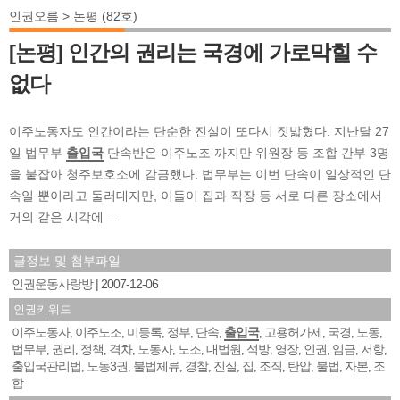
인권오름 > 논평 (82호)
[논평] 인간의 권리는 국경에 가로막힐 수
없다
이주노동자도 인간이라는 단순한 진실이 또다시 짓밟혔다. 지난달 27
일 법무부
출입국
단속반은 이주노조 까지만 위원장 등 조합 간부 3명
을 붙잡아 청주보호소에 감금했다. 법무부는 이번 단속이 일상적인 단
속일 뿐이라고 둘러대지만, 이들이 집과 직장 등 서로 다른 장소에서
거의 같은 시각에 ...
글정보 및 첨부파일
인권운동사랑방
2007-12-06
인권키워드
이주노동자
이주노조
미등록
정부
단속
출입국
고용허가제
국경
노동
,
,
,
,
,
,
,
,
,
법무부
권리
정책
격차
노동자
노조
대법원
석방
영장
인권
임금
저항
,
,
,
,
,
,
,
,
,
,
,
,
출입국관리법
노동3권
불법체류
경찰
진실
집
조직
탄압
불법
자본
조
,
,
,
,
,
,
,
,
,
,
합