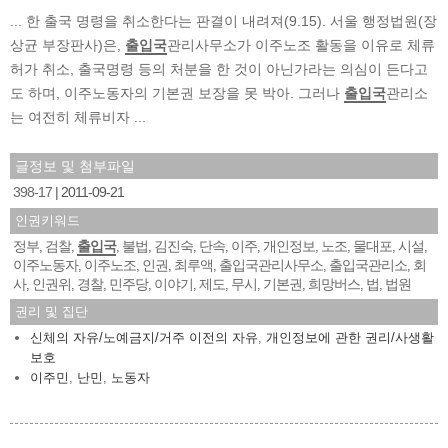
... 한 출국 명령을 취소한다는 판결이 내려져(9.15). 서울 행정법원(장
상균 부장판사)은,
출입국
관리사무소가 이주노조 활동을 이유로 체류
허가 취소, 출국명령 등의 처분을 한 것이 아닌가라는 의심이 든다고
도 하며, 이주노동자의 기본권 보장을 못 박아. 그러나
출입국
관리소
는 여전히 체류비자 ...
글정보 및 첨부파일
398-17
2011-09-21
인권키워드
정부
검찰
출입국
불법
김진숙
단속
이주
개인정보
노조
물대포
시설
,
,
,
,
,
,
,
,
,
,
,
이주노동자
이주노조
인권
최루액
출입국관리사무소
출입국관리소
회
,
,
,
,
,
,
사
인권위
경찰
민주당
이야기
제도
무시
기본권
희망버스
법
법원
,
,
,
,
,
,
,
,
,
,
권리 및 집단
신체의 자유/노예금지/거주 이전의 자유
,
개인정보에 관한 권리/사생활
보호
이주민
,
난민
,
노동자