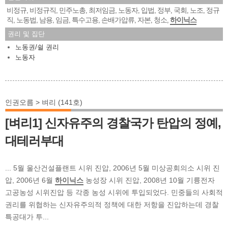
비정규
비정규직
민주노총
최저임금
노동자
입법
정부
국회
노조
정규
,
,
,
,
,
,
,
,
,
직
노동법
남용
임금
특수고용
손배가압류
자본
청소
하이닉스
,
,
,
,
,
,
,
,
권리 및 집단
노동권/쉴 권리
노동자
인권오름 > 벼리 (141호)
[벼리1] 신자유주의 경찰국가 탄압의 정예,
대테러부대
... 5월 울산건설플랜트 시위 진압, 2006년 5월 미상공회의소 시위 진
압, 2006년 6월
하이닉스
농성장 시위 진압, 2008년 10월 기륭전자
고공농성 시위진압 등 각종 농성 시위에 투입되었다. 민중들의 사회적
권리를 위협하는 신자유주의적 정책에 대한 저항을 진압하는데 경찰
특공대가 투...