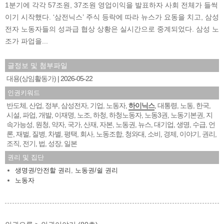
1분기에 각각 57조원, 37조원 영업이익을 발표하자 사회 전체가 들썩
이기 시작했다. ‘삼전닉스’ 주식 등락에 따라 뉴스가 요동을 치고, 삼성
전자 노동자들의 성과급 협상 상황은 실시간으로 중계되었다. 삼성 노
조가 파업을...
글정보 및 첨부파일
대용(상임활동가)
2026-05-22
인권키워드
반도체
산업
정부
삼성전자
기업
노동자
하이닉스
대통령
노동
한국
,
,
,
,
,
,
,
,
,
,
시설
파업
개발
이재명
노조
하청
하청노동자
노동3권
노동기본권
지
,
,
,
,
,
,
,
,
,
속가능성
원청
약자
국가
산재
자본
노동권
뉴스
대기업
생명
수급
언
,
,
,
,
,
,
,
,
,
,
,
론
재벌
질병
차별
평택
회사
노동조합
청와대
소비
경제
이야기
권리
,
,
,
,
,
,
,
,
,
,
,
,
조직
전기
법
성장
일본
,
,
,
,
권리 및 집단
생명권/안전할 권리
,
노동권/쉴 권리
노동자