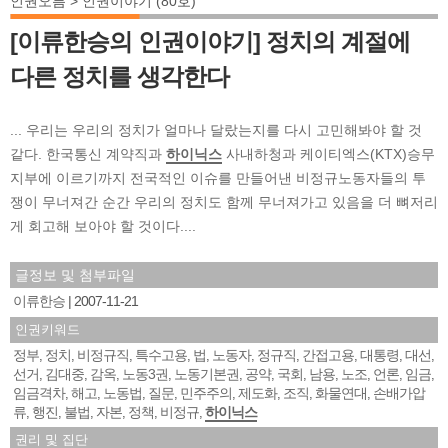
인권오름 > 인권이야기 (80호)
[이류한승의 인권이야기] 정치의 계절에
다른 정치를 생각한다
... 우리는 우리의 정치가 얼마나 달랐는지를 다시 고민해봐야 할 것
같다. 한국통신 계약직과
하이닉스
사내하청과 케이티엑스(KTX)승무
지부에 이르기까지 전국적인 이슈를 만들어낸 비정규노동자들의 투
쟁이 무너져간 순간 우리의 정치도 함께 무너져가고 있음을 더 뼈저리
게 회고해 보아야 할 것이다....
글정보 및 첨부파일
이류한승
2007-11-21
인권키워드
정부
정치
비정규직
특수고용
법
노동자
정규직
간접고용
대통령
대선
,
,
,
,
,
,
,
,
,
,
선거
김대중
감옥
노동3권
노동기본권
공약
국회
남용
노조
언론
임금
,
,
,
,
,
,
,
,
,
,
,
임금격차
해고
노동법
질문
민주주의
제도화
조직
화물연대
손배가압
,
,
,
,
,
,
,
,
류
행진
불법
자본
정책
비정규
하이닉스
,
,
,
,
,
,
권리 및 집단