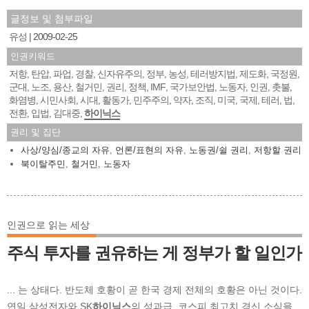
글정보 및 첨부파일
유성
2009-02-25
인권키워드
저항
탄압
파업
경찰
신자유주의
정부
농성
테러방지법
제도화
국정원
,
,
,
,
,
,
,
,
,
,
군대
노조
용산
철거민
권리
정책
IMF
국가보안법
노동자
인권
촛불
,
,
,
,
,
,
,
,
,
,
,
화염병
시민사회
시대
활동가
민주주의
약자
조직
미국
국제
테러
법
,
,
,
,
,
,
,
,
,
,
,
전환
입법
김대중
하이닉스
,
,
,
권리 및 집단
사상/양심/종교의 자유
,
언론/표현의 자유
,
노동권/쉴 권리
,
저항할 권리
북이탈주민
,
철거민
,
노동자
인권으로 읽는 세상
주식 투자를 권유하는 게 정부가 할 일인가
... 는 상태다. 반도체 호황이 곧 한국 경제 전체의 호황은 아닌 것이다.
연일 삼성전자와 SK
하이닉스
의 성과급, 코스피 최고치 경신 소식을