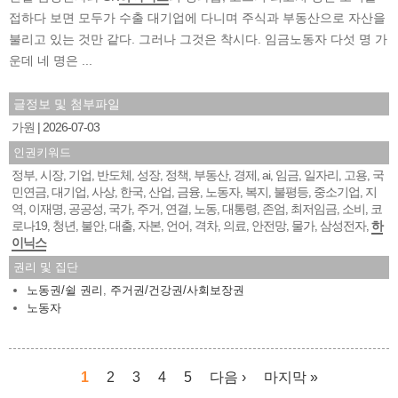
접하다 보면 모두가 수출 대기업에 다니며 주식과 부동산으로 자산을
불리고 있는 것만 같다. 그러나 그것은 착시다. 임금노동자 다섯 명 가
운데 네 명은 ...
글정보 및 첨부파일
가원
2026-07-03
인권키워드
정부
시장
기업
반도체
성장
정책
부동산
경제
ai
임금
일자리
고용
국
,
,
,
,
,
,
,
,
,
,
,
,
민연금
대기업
사상
한국
산업
금융
노동자
복지
불평등
중소기업
지
,
,
,
,
,
,
,
,
,
,
역
이재명
공공성
국가
주거
연결
노동
대통령
존엄
최저임금
소비
코
,
,
,
,
,
,
,
,
,
,
,
로나19
청년
불안
대출
자본
언어
격차
의료
안전망
물가
삼성전자
하
,
,
,
,
,
,
,
,
,
,
,
이닉스
권리 및 집단
노동권/쉴 권리
,
주거권/건강권/사회보장권
노동자
1
2
3
4
5
다음 ›
마지막 »