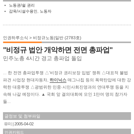
노동권/쉴 권리
감옥/시설수용인
,
노동자
인권하루소식 > 비정규노동|일반 (2783호)
"비정규 법안 개악하면 전면 총파업"
민주노총 4시간 경고 총파업 돌입
... 한 전면 총파업투쟁 △'비정규 권리보장 입법' 쟁취 △대표적 불법
파견 사업장 현대자동차,
하이닉스
매그나칩 등의 폭력탄압에 대한 강
력한 대중투쟁 △광범위한 민중·시민사회진영과의 연대투쟁 등을 지
속해 나갈 예정이다. ▲ 국회 앞 결의대회에 모인 1만여 명의 참가자
들...
글정보 및 첨부파일
유미
2005-04-02
인권키워드