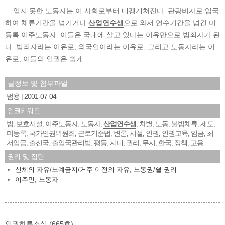
... 얻지 못한 노동자는 이 사회로부터 내팽개쳐진다. 관광비자로 입국
하여 체류기간을 넘기거나
산업연수생
으로 와서 연수기간을 넘긴 미
등록 이주노동자. 이들은 국내에 살고 있다는 이유만으로 범죄자가 된
다. 범죄자라는 이유로, 외국인이라는 이유로, 그리고 노동자라는 이
유로, 이들의 인권은 쉽게 ...
글정보 및 첨부파일
범용
2001-07-04
인권키워드
법
보호시설
이주노동자
노동자
산업연수생
차별
노동
불법체류
제도
,
,
,
,
,
,
,
,
,
미등록
국가인권위원회
근로기준법
변론
시설
인권
인권교육
임금
최
,
,
,
,
,
,
,
,
저임금
출신국
출입국관리법
평등
시대
권리
무시
한국
정책
고용
,
,
,
,
,
,
,
,
,
권리 및 집단
신체의 자유/노예금지/거주 이전의 자유
,
노동권/쉴 권리
이주민
,
노동자
인권하루소식 (665호)