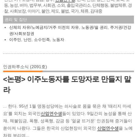
동
농성
버마
법무부
사회권
소외
출입국관리소
단체행동
불법체류
경
,
,
,
,
,
,
,
,
,
찰
사회보장
이야기
불안
제도
불법
국가
체류
김대중
,
,
,
,
,
,
,
,
권리 및 집단
신체의 자유/노예금지/거주 이전의 자유
,
노동권/쉴 권리
,
주거권/건강
권/사회보장권
이주민
,
난민
,
소수민족
,
노동자
인권하루소식 (2091호)
<논평> 이주노동자를 도망자로 만들지 말
라
... 한다. 95년 1월 명동성당에는 쇠사슬로 몸을 묶은 채 '때리지 마세
요'를 외치는 외국인
산업연수생
들이 있었다. 9일간의 농성을 통해 산
재, 체불임금, 폭행, 성폭행, 감금 등 '얼굴 뜨거운' 인권침해 증거들이
쏟아져 나왔다. 그들은 한국의 산업현장이 외국인
산업연수생
을 노예
처럼 부리며...