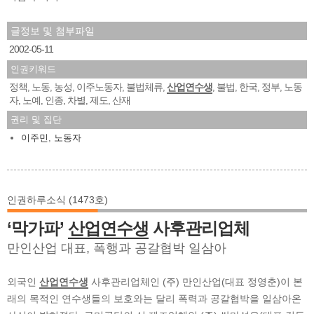
글정보 및 첨부파일
2002-05-11
인권키워드
정책
노동
농성
이주노동자
불법체류
산업연수생
불법
한국
정부
노동
,
,
,
,
,
,
,
,
,
자
노예
인종
차별
제도
산재
,
,
,
,
,
권리 및 집단
이주민
,
노동자
인권하루소식 (1473호)
‘막가파’
산업연수생
사후관리업체
만인산업 대표, 폭행과 공갈협박 일삼아
외국인
산업연수생
사후관리업체인 (주) 만인산업(대표 정영춘)이 본
래의 목적인 연수생들의 보호와는 달리 폭력과 공갈협박을 일삼아온