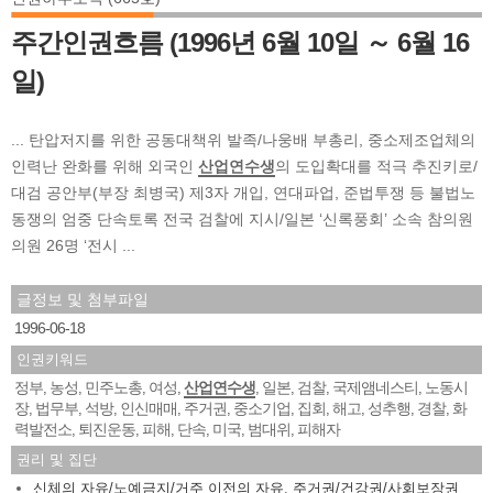
주간인권흐름 (1996년 6월 10일 ～ 6월 16
일)
... 탄압저지를 위한 공동대책위 발족/나웅배 부총리, 중소제조업체의
인력난 완화를 위해 외국인
산업연수생
의 도입확대를 적극 추진키로/
대검 공안부(부장 최병국) 제3자 개입, 연대파업, 준법투쟁 등 불법노
동쟁의 엄중 단속토록 전국 검찰에 지시/일본 ‘신록풍회’ 소속 참의원
의원 26명 ‘전시 ...
글정보 및 첨부파일
1996-06-18
인권키워드
정부
농성
민주노총
여성
산업연수생
일본
검찰
국제앰네스티
노동시
,
,
,
,
,
,
,
,
장
법무부
석방
인신매매
주거권
중소기업
집회
해고
성추행
경찰
화
,
,
,
,
,
,
,
,
,
,
력발전소
퇴진운동
피해
단속
미국
범대위
피해자
,
,
,
,
,
,
권리 및 집단
신체의 자유/노예금지/거주 이전의 자유
,
주거권/건강권/사회보장권