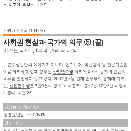
이주민
,
홈리스
,
철거민
인권하루소식 (1847호)
사회권 현실과 국가의 의무 ⑤ (끝)
이주노동자, 단속과 관리의 대상
... 연수생들만의 이야기가 아니다. 엔지니어, 학원강사 등 전문기술인
력을 제외하고 현재 정부는
산업연수생
이외에 이주노동자의 합법적
체류를 인정하지 않고 있다. 2000년 8월 현재 법무부의 통계에 따르
면,
산업연수생
은 7만9천여 명이고 ‘미등록노동자’는 17만2천여 명에
이른다. 이는 26...
글정보 및 첨부파일
김영원,범용
2001-05-05
인권키워드
난민
이주노동자
임금
정부
산업연수생
한국
인권
생존
단속
교육
노
,
,
,
,
,
,
,
,
,
,