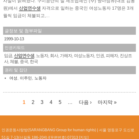
사실이 밝혀졌다. 구미공단의 실 제조업체인 (주) 쌍마섬유(대표 김동
원)에서
산업연수생
자격으로 일하는 중국인 여성노동자 17명은 3개
월씩 임금이 체불되고,...
글정보 및 첨부파일
1999-10-13
인권키워드
임금
산업연수생
노동자
회사
가해자
여성노동자
인권
피해자
진상조
,
,
,
,
,
,
,
,
사
체불
중국
한국
,
,
,
권리 및 집단
여성
,
이주민
,
노동자
1
2
3
4
5
…
다음 ›
마지막 »
페이지
인권운동사랑방(SARANGBANG Group for human rights)
서울 영등포구 도신로
51길 7-13(신길동 186-204) /(우편번호) 07313 [
지도
]