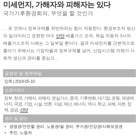
미세먼지, 가해자와 피해자는 있다
국가기후환경회의, 무엇을 할 것인가
... 로 언제나 정부규제를 위반하려는 힘이 작동한다. 환경부조차 빙산
의 일각이라고 표현한 여수
산단
배출가스 조작, 독일 자동차 3사의
배출가스조작 사례는 그 일부일 뿐이다. 결국 미세먼지를 근본적으로
줄이기 위해서는 기업자율과 정부규제를 넘어, 산업시스템 자체가 사
회적 생산과 관리를 중심으...
글정보 및 첨부파일
정록
2019-05-10
인권키워드
정부
한국
가해자
피해자
온실가스
중국
기후변화
대기업
운동
재생에
,
,
,
,
,
,
,
,
,
너지
국경
기업
시설
언론
이념
재난
에너지
역사
학교
피해
자본
정
,
,
,
,
,
,
,
,
,
,
,
,
책
공공
산단
,
,
권리 및 집단
생명권/안전할 권리
,
노동권/쉴 권리
,
주거권/건강권/사회보장권
주민
,
노동자