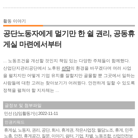
활동 이야기
공단노동자에게 멀기만 한 쉴 권리, 공동휴
게실 마련에서부터
... 노동조건을 개선할 것인지 책임 있는 다양한 주체들이 함께했다.
산업단지관리공단에서 노후된
산단
의 환경을 바꾸겠다며 여러 사업
을 펼치지만 어떻게 기업 유치를 잘할지만 골몰할 뿐 그곳에서 일하는
사람들에 대한 고려는 찾아보기가 어려웠다. 안전하게 일할 수 있도록
정책을 펼쳐야 할 지자체는 ...
글정보 및 첨부파일
민선 (상임활동가)
2022-11-11
인권키워드
휴게실
노동자
권리
공단
회사
휴게권
작은사업장
월담노조
휴게
민주
,
,
,
,
,
,
,
,
,
노총
안전
휴게공간
질문
이야기
쉼터
기업
차별
노동조합
산업안전보
,
,
,
,
,
,
,
,
,