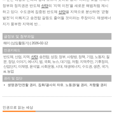
정부와 정치권은 반도체
산단
의 ‘지역 이전’을 새로운 해법처럼 제시
하고 있다. 수도권에 집중된 반도체
산단
을 지역으로 분산하면 ‘균형
발전’이 이뤄지고 송전탑 갈등도 줄어들 것이라는 주장이다. 재생에너
지가 풍부한 지역에 반...
글정보 및 첨부파일
해미 (상임활동가)
2026-02-12
인권키워드
반도체
산업
지역
산단
송전탑
성장
정부
사랑방
정책
기업
노동자
질
,
,
,
,
,
,
,
,
,
,
,
문
정당
이야기
에너지
법
국회
뉴스
대기업
저항
지역주민
기후정의
,
,
,
,
,
,
,
,
,
,
,
산업단지
이재명
윤석열
사회운동
시대
재생에너지
수도권
생존
국가
,
,
,
,
,
,
,
,
,
ai
농업
,
권리 및 집단
생명권/안전할 권리
,
집회/결사의 자유
,
노동권/쉴 권리
,
저항할 권리
인권으로 읽는 세상