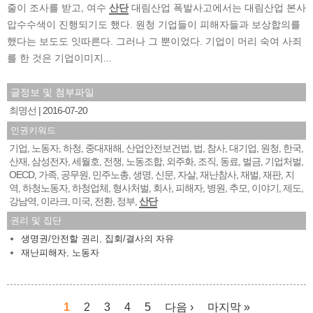
줄이 조사를 받고, 여수
산단
대림산업 폭발사고에서는 대림산업 본사
압수수색이 진행되기도 했다. 원청 기업들이 피해자들과 보상합의를
했다는 보도도 잇따른다. 그러나 그 뿐이었다. 기업이 머리 숙여 사죄
를 한 것은 기업이미지...
글정보 및 첨부파일
최명선
2016-07-20
인권키워드
기업
노동자
하청
중대재해
산업안전보건법
법
참사
대기업
원청
한국
,
,
,
,
,
,
,
,
,
,
산재
삼성전자
세월호
전쟁
노동조합
외주화
조직
동료
벌금
기업처벌
,
,
,
,
,
,
,
,
,
,
OECD
가족
공무원
민주노총
생명
신문
자살
재난참사
재벌
재판
지
,
,
,
,
,
,
,
,
,
,
역
하청노동자
하청업체
형사처벌
회사
피해자
병원
추모
이야기
제도
,
,
,
,
,
,
,
,
,
,
강남역
이라크
미국
전환
정부
산단
,
,
,
,
,
권리 및 집단
생명권/안전할 권리
,
집회/결사의 자유
재난피해자
,
노동자
1
2
3
4
5
다음 ›
마지막 »