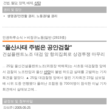
건법
월담
정책
배제
산단
,
,
,
,
권리 및 집단
생명권/안전할 권리
,
노동권/쉴 권리
인권하루소식 > 비정규노동|일반 (2819호)
"울산사태 주범은 공안검찰"
건설플랜트노조 대검 앞 항의집회로 상경투쟁 마무리
... 25일 울산건설플랜트노조(위원장 박해욱)는 서초동 대검찰청 앞에
서 검찰의 노조탄압과 울산
산단
의 불법 하도급 실태를 고발하는 기자
회견을 열었다. ▲ 25일 대검찰청 앞에서 열린 기자회견 23일 삼보일
배 시위 도중 연행됐다 풀려난 조합원 등 700여명이 참석한 이날 기자
회견에서 실태보고에...
글정보 및 첨부파일
강성준
2005-05-25