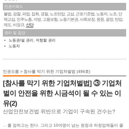
인권키워드
불법
검찰
파업
집회
경찰
노조탄압
교섭
근로기준법
노동자
노조
단
,
,
,
,
,
,
,
,
,
,
체교섭
민주노총
석방
고용보험
노동기본권
사회보장
원청
광장
탄압
,
,
,
,
,
,
,
,
,
제도
비정규
산단
,
,
권리 및 집단
노동권/쉴 권리
,
저항할 권리
노동자
인권오름 > 참사를 막기 위한 기업처벌법 (494호)
[참사를 막기 위한 기업처벌법] ③ 기업처
벌이 안전을 위한 시금석이 될 수 있는 이
유(2)
산업안전보건법 위반으로 기업이 구속된 건수는?
... 를 접하고는 한다. 그리고 10여명이 넘는 원청과 하청업체들이 줄