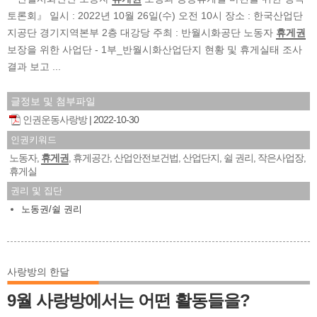
토론회』 일시 : 2022년 10월 26일(수) 오전 10시 장소 : 한국산업단
지공단 경기지역본부 2층 대강당 주최 : 반월시화공단 노동자
휴게권
보장을 위한 사업단 - 1부_반월시화산업단지 현황 및 휴게실태 조사
결과 보고 ...
글정보 및 첨부파일
인권운동사랑방
2022-10-30
인권키워드
노동자
휴게권
휴게공간
산업안전보건법
산업단지
쉴 권리
작은사업장
,
,
,
,
,
,
,
휴게실
권리 및 집단
노동권/쉴 권리
사랑방의 한달
9월 사랑방에서는 어떤 활동들을?