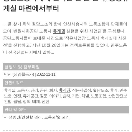
게실 마련에서부터
... 을 찾기 위해 월담노조와 함께 안산시흥지역 노동조합과 단체들이
모여 ‘반월시화공단 노동자
휴게권
실현을 위한 사업단’을 구성했다.
공단노동자들이 보내준 사진으로 ‘작은사업장 노동자 휴게실태 사진
전’을 진행하고, 지난 10월 26일에는 정책토론회를 열었다. 민주노총
이 전국산업단지에서 일하...
글정보 및 첨부파일
민선 (상임활동가)
2022-11-11
인권키워드
휴게실
노동자
권리
공단
회사
휴게권
작은사업장
월담노조
휴게
민주
,
,
,
,
,
,
,
,
,
노총
안전
휴게공간
질문
이야기
쉼터
기업
차별
노동조합
산업안전보
,
,
,
,
,
,
,
,
,
건법
월담
정책
배제
산단
,
,
,
,
권리 및 집단
생명권/안전할 권리
,
노동권/쉴 권리