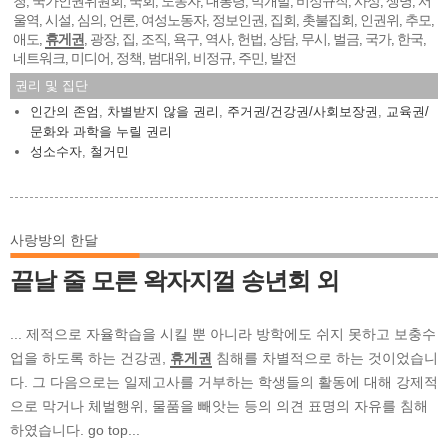
청
국가인권위원회
국회
노동자
대통령
막개발
비정규직
사상
생명
서
,
,
,
,
,
,
,
,
,
울역
시설
심의
언론
여성노동자
정보인권
집회
촛불집회
인권위
추모
,
,
,
,
,
,
,
,
,
,
애도
휴게권
광장
집
조직
욕구
역사
헌법
상담
무시
벌금
국가
한국
,
,
,
,
,
,
,
,
,
,
,
,
,
네트워크
미디어
정책
범대위
비정규
주민
발전
,
,
,
,
,
,
권리 및 집단
인간의 존엄
,
차별받지 않을 권리
,
주거권/건강권/사회보장권
,
교육권/
문화와 과학을 누릴 권리
성소수자
,
철거민
사랑방의 한달
끝날 줄 모른 왁자지껄 송년회 외
... 제적으로 자율학습을 시킬 뿐 아니라 방학에도 쉬지 못하고 보충수
업을 하도록 하는 건강권,
휴게권
침해를 차별적으로 하는 것이었습니
다. 그 다음으로는 일제고사를 거부하는 학생들의 활동에 대해 강제적
으로 막거나 체벌행위, 물품을 빼앗는 등의 의견 표명의 자유를 침해
하였습니다. go top...