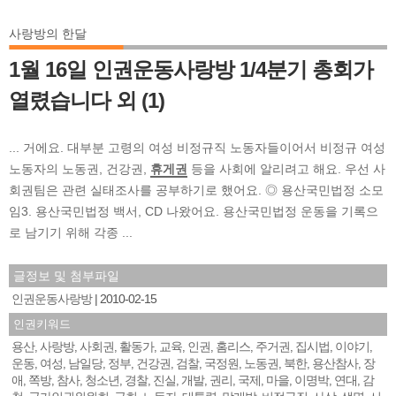
사랑방의 한달
1월 16일 인권운동사랑방 1/4분기 총회가
열렸습니다 외 (1)
... 거에요. 대부분 고령의 여성 비정규직 노동자들이어서 비정규 여성
노동자의 노동권, 건강권,
휴게권
등을 사회에 알리려고 해요. 우선 사
회권팀은 관련 실태조사를 공부하기로 했어요. ◎ 용산국민법정 소모
임3. 용산국민법정 백서, CD 나왔어요. 용산국민법정 운동을 기록으
로 남기기 위해 각종 ...
글정보 및 첨부파일
인권운동사랑방
2010-02-15
인권키워드
용산
사랑방
사회권
활동가
교육
인권
홈리스
주거권
집시법
이야기
,
,
,
,
,
,
,
,
,
,
운동
여성
남일당
정부
건강권
검찰
국정원
노동권
북한
용산참사
장
,
,
,
,
,
,
,
,
,
,
애
쪽방
참사
청소년
경찰
진실
개발
권리
국제
마을
이명박
연대
감
,
,
,
,
,
,
,
,
,
,
,
,