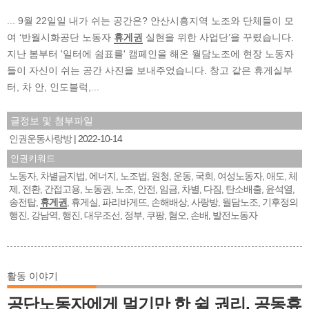
... 9월 22일일 내가 쉬는 공간은? 안산시흥지역 노조와 단체들이 모
여 ‘반월시화공단 노동자
휴게권
실현을 위한 사업단’을 꾸렸습니다.
지난 봄부터 '일터에 쉼표를' 캠페인을 해온 월담노조에 현장 노동자
들이 자신이 쉬는 공간 사진을 보내주었습니다. 창고 같은 휴게실부
터, 차 안, 인도블럭,...
글정보 및 첨부파일
인권운동사랑방
2022-10-14
인권키워드
노동자
차별금지법
에너지
노조법
원청
운동
국회
여성노동자
애도
체
,
,
,
,
,
,
,
,
,
제
전환
간접고용
노동권
노조
안전
임금
차별
다짐
탄소배출
윤석열
,
,
,
,
,
,
,
,
,
,
,
송전탑
휴게권
휴게실
파리바게뜨
손해배상
사랑방
월담노조
기후정의
,
,
,
,
,
,
,
행진
강남역
행진
대우조선
정부
쿠팡
혐오
손배
발전노동자
,
,
,
,
,
,
,
,
활동 이야기
공단노동자에게 멀기만 한 쉴 권리, 공동휴