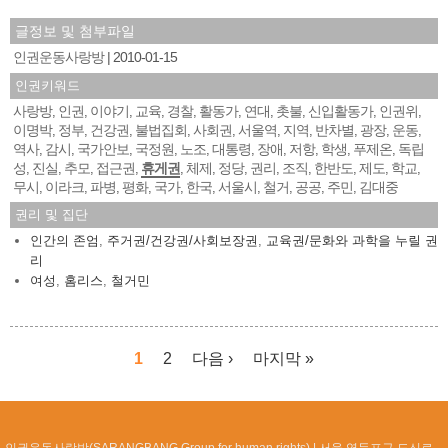
글정보 및 첨부파일
인권운동사랑방
2010-01-15
인권키워드
사랑방
인권
이야기
교육
경찰
활동가
연대
촛불
신입활동가
인권위
,
,
,
,
,
,
,
,
,
,
이명박
정부
건강권
불법집회
사회권
서울역
지역
반차별
광장
운동
,
,
,
,
,
,
,
,
,
,
역사
감시
국가안보
국정원
노조
대통령
장애
저항
학생
푸제온
독립
,
,
,
,
,
,
,
,
,
,
성
진실
추모
접근권
휴게권
체제
정당
권리
조직
한반도
제도
학교
,
,
,
,
,
,
,
,
,
,
,
,
무시
이라크
파병
평화
국가
한국
서울시
철거
공공
주민
김대중
,
,
,
,
,
,
,
,
,
,
권리 및 집단
인간의 존엄
,
주거권/건강권/사회보장권
,
교육권/문화와 과학을 누릴 권
리
여성
,
홈리스
,
철거민
1
2
다음 ›
마지막 »
페이지
인권운동사랑방(SARANGBANG Group for human rights)
서울 영등포구 도신로