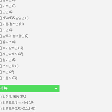
이주민 (7)
난민 (6)
HIV/AIDS 감염인 (1)
아동/청소년 (11)
노인 (3)
감옥/시설수용인 (7)
홈리스 (4)
북이탈주민 (14)
재난피해자 (35)
철거민 (5)
소수민족 (1)
주민 (25)
노동자 (74)
메뉴
입장 및 활동 (106)
인권으로 읽는 세상 (38)
인권오름[2006~2016] (41)