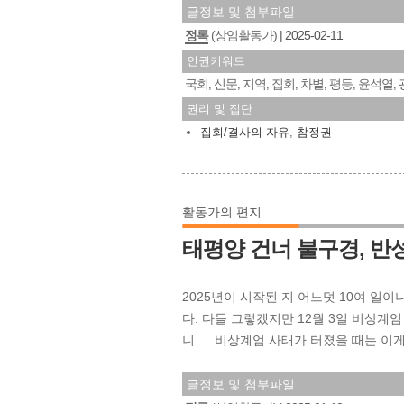
글정보 및 첨부파일
정록
(상임활동가)
2025-02-11
인권키워드
국회
신문
지역
집회
차별
평등
윤석열
,
,
,
,
,
,
,
권리 및 집단
집회/결사의 자유
,
참정권
활동가의 편지
태평양 건너 불구경, 
2025년이 시작된 지 어느덧 10여 일
다. 다들 그렇겠지만 12월 3일 비상계엄
니…. 비상계엄 사태가 터졌을 때는 이게 
글정보 및 첨부파일