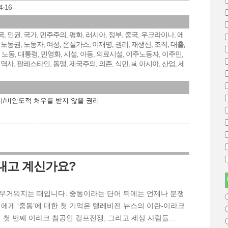
4-16
국
인권
국가
민주주의
평화
러시아
정부
중국
우크라이나
에
,
,
,
,
,
,
,
,
,
노동권
노동자
여성
온실가스
이재명
권리
재생산
조직
대출
,
,
,
,
,
,
,
,
,
,
노동
대통령
민영화
시설
아동
의료시설
이주노동자
이주민
,
,
,
,
,
,
,
,
,
역사
팔레스타인
동맹
제국주의
의존
식민
ai
아시아
산업
세
,
,
,
,
,
,
,
,
,
,
리/비인도적 처우를 받지 않을 권리
지내고 계신가요?
무거워지는 때입니다. 중동이라는 단어 뒤에는 언제나 분쟁
에게 ‘중동’에 대한 첫 기억은 텔레비전 뉴스의 이란-이라크
 첫 번째 이라크 침공인 걸프전쟁, 그리고 세상 사람들...