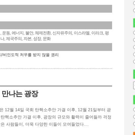
기
운동
에너지
불안
체제전환
신자유주의
이스라엘
이라크
평
,
,
,
,
,
,
,
,
이나
제국주의
자본
성장
문화
,
,
,
,
리/비인도적 처우를 받지 않을 권리
 만나는 광장
12월 14일 국회 탄핵소추안 가결 이후, 12월 21일부터 광
 탄핵소추안 가결 이후, 광장의 규모와 활력이 줄어들까 걱정
은 사람들이, 더욱 다양한 이들이 모여들었다....