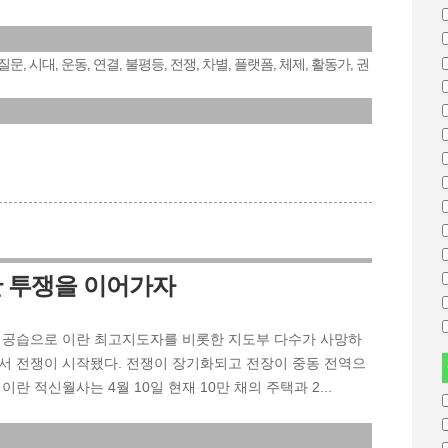
질문
시대
운동
연결
불평등
전쟁
차별
플랫폼
체제
활동가
권
,
,
,
,
,
,
,
,
,
,
체
한 투쟁을 이어가자
전면 공습으로 이란 최고지도자를 비롯한 지도부 다수가 사망하
서 전쟁이 시작됐다. 전쟁이 장기화되고 전장이 중동 전역으
란 적신월사는 4월 10일 현재 10만 채의 주택과 2...