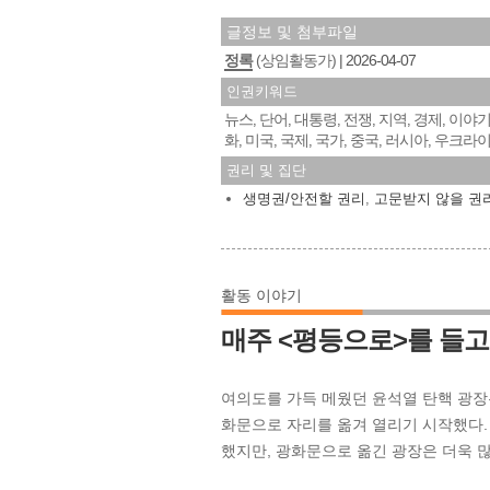
글정보 및 첨부파일
정록
(상임활동가)
2026-04-07
인권키워드
뉴스
단어
대통령
전쟁
지역
경제
이야
,
,
,
,
,
,
화
미국
국제
국가
중국
러시아
우크라
,
,
,
,
,
,
권리 및 집단
생명권/안전할 권리
,
고문받지 않을 권
활동 이야기
매주 <평등으로>를 들고
여의도를 가득 메웠던 윤석열 탄핵 광장은 
화문으로 자리를 옮겨 열리기 시작했다.
했지만, 광화문으로 옮긴 광장은 더욱 많