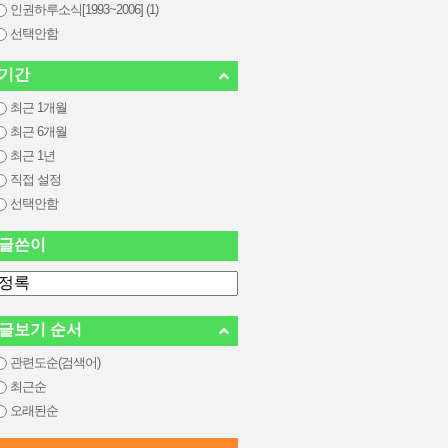
인권하루소식[1993~2006] (1)
선택안함
기간
최근 1개월
최근 6개월
최근 1년
직접 설정
선택안함
글쓴이
글보기 순서
관련도순(검색어)
최근순
오래된순