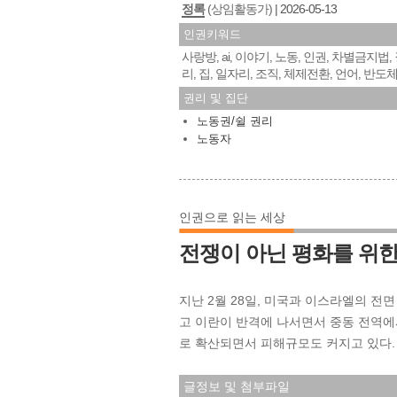
정록
(상임활동가)
2026-05-13
인권키워드
사랑방
ai
이야기
노동
인권
차별금지법
,
,
,
,
,
,
리
집
일자리
조직
체제전환
언어
반도
,
,
,
,
,
,
권리 및 집단
노동권/쉴 권리
노동자
인권으로 읽는 세상
전쟁이 아닌 평화를 위
지난 2월 28일, 미국과 이스라엘의 
고 이란이 반격에 나서면서 중동 전역에
로 확산되면서 피해규모도 커지고 있다. 이
글정보 및 첨부파일