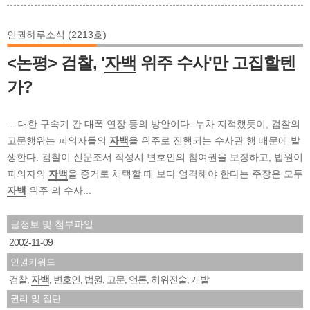
인권하루소식 (2213호)
<논평> 검찰, '
자백
위주 수사'만 고집할텐
가?
... 대한 구속기 간 대폭 연장 등의 방안이다. 누차 지적했듯이, 검찰의
고문행위는 피의자들의
자백
을 위주로 진행되는 수사관 행 때문에 발
생한다. 검찰이 신문조서 작성시 변호인의 참여권을 보장하고, 법원이
피의자의
자백
을 증거로 채택할 때 보다 엄격해야 한다는 주장은 모두
자백
위주 의 수사...
글정보 및 첨부파일
2002-11-09
인권키워드
검찰
자백
변호인
법원
고문
언론
허위진술
개발
,
,
,
,
,
,
,
권리 및 집단