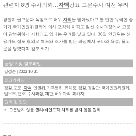
관련자 8명 수사의뢰…
자백
강요 고문수사 여전 우려
경찰이 물고문과 폭행으로 허위
자백
을 받아냈다고 볼 만한 유력한 증
거가 국가인권위원회에 의해 포착돼 아직도 일선 수사과정에서 고문
이 광범위하게 자행되고 있다는 우려를 낳고 있다. 30일 인권위는 신
용카드 절도 협의로 체포돼 조사를 받는 과정에서 구타와 욕설, 물고
문을 당했다며 김모 씨가...
글정보 및 첨부파일
강성준
2003-10-31
인권키워드
경찰
고문
자백
인권위
가혹행위
유치장
검찰
경찰관
국가인권위원회
,
,
,
,
,
,
,
,
,
법무부
변호
수사과정
재판
허위자백
피해자
,
,
,
,
,
권리 및 집단
고문받지 않을 권리/비인도적 처우를 받지 않을 권리