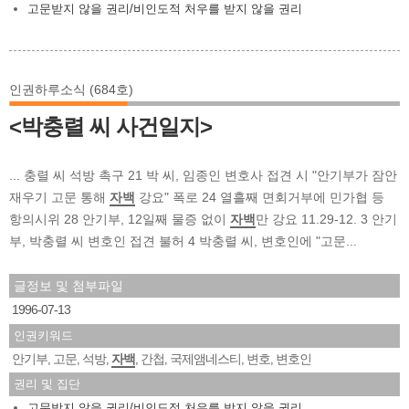
고문받지 않을 권리/비인도적 처우를 받지 않을 권리
인권하루소식 (684호)
<박충렬 씨 사건일지>
... 충렬 씨 석방 촉구 21 박 씨, 임종인 변호사 접견 시 "안기부가 잠안
재우기 고문 통해
자백
강요" 폭로 24 열흘째 면회거부에 민가협 등
항의시위 28 안기부, 12일째 물증 없이
자백
만 강요 11.29-12. 3 안기
부, 박충렬 씨 변호인 접견 불허 4 박충렬 씨, 변호인에 "고문...
글정보 및 첨부파일
1996-07-13
인권키워드
안기부
고문
석방
자백
간첩
국제앰네스티
변호
변호인
,
,
,
,
,
,
,
권리 및 집단
고문받지 않을 권리/비인도적 처우를 받지 않을 권리