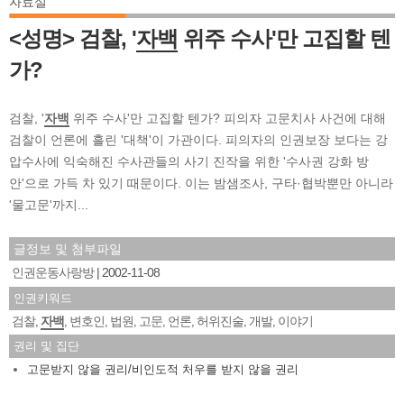
자료실
<성명> 검찰, '
자백
위주 수사'만 고집할 텐
가?
검찰, '
자백
위주 수사'만 고집할 텐가? 피의자 고문치사 사건에 대해
검찰이 언론에 흘린 '대책'이 가관이다. 피의자의 인권보장 보다는 강
압수사에 익숙해진 수사관들의 사기 진작을 위한 '수사권 강화 방
안'으로 가득 차 있기 때문이다. 이는 밤샘조사, 구타·협박뿐만 아니라
'물고문'까지...
글정보 및 첨부파일
인권운동사랑방
2002-11-08
인권키워드
검찰
자백
변호인
법원
고문
언론
허위진술
개발
이야기
,
,
,
,
,
,
,
,
권리 및 집단
고문받지 않을 권리/비인도적 처우를 받지 않을 권리