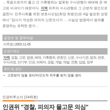
... 죽음으로까지 몰고 간 가혹행위는 잘못된 수사관행이 배태해 온 예
고된 비극이기 때문이다.
자백
위주의 수사관행은 그 근본적 원인으로
꼽힌다. 민주사회를 위한 변호사모임(회장 최병모)은 4일 발표한 성명
에서 "검사가 작성한 피의자 신문조서가 … 사실상 법원에서 범죄를
증명하는 유력한 증거...
글정보 및 첨부파일
이주영
2002-11-05
인권키워드
자백
검찰
고문
법원
배제
가혹행위
변호인
신문
수사기관
범죄
변호
,
,
,
,
,
,
,
,
,
,
,
수사과정
안기부
인권
피해자
경찰
개발
재발
전환
입법
정부
,
,
,
,
,
,
,
,
,
권리 및 집단
고문받지 않을 권리/비인도적 처우를 받지 않을 권리
인권하루소식 (2445호)
인권위 "경찰, 피의자 물고문 의심"