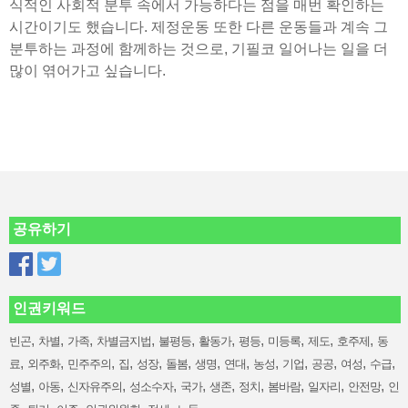
식적인 사회적 분투 속에서 가능하다는 점을 매번 확인하는
시간이기도 했습니다. 제정운동 또한 다른 운동들과 계속 그
분투하는 과정에 함께하는 것으로, 기필코 일어나는 일을 더
많이 엮어가고 싶습니다.
공유하기
인권키워드
,
,
,
,
,
,
,
,
,
,
빈곤
차별
가족
차별금지법
불평등
활동가
평등
미등록
제도
호주제
동
,
,
,
,
,
,
,
,
,
,
,
,
,
료
외주화
민주주의
집
성장
돌봄
생명
연대
농성
기업
공공
여성
수급
,
,
,
,
,
,
,
,
,
,
성별
아동
신자유주의
성소수자
국가
생존
정치
봄바람
일자리
안전망
인