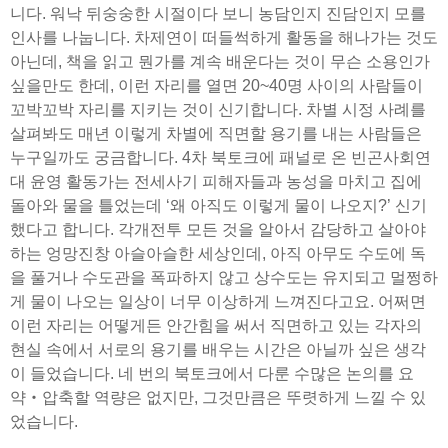
니다. 워낙 뒤숭숭한 시절이다 보니 농담인지 진담인지 모를
인사를 나눕니다. 차제연이 떠들썩하게 활동을 해나가는 것도
아닌데, 책을 읽고 뭔가를 계속 배운다는 것이 무슨 소용인가
싶을만도 한데, 이런 자리를 열면 20~40명 사이의 사람들이
꼬박꼬박 자리를 지키는 것이 신기합니다. 차별 시정 사례를
살펴봐도 매년 이렇게 차별에 직면할 용기를 내는 사람들은
누구일까도 궁금합니다. 4차 북토크에 패널로 온 빈곤사회연
대 윤영 활동가는 전세사기 피해자들과 농성을 마치고 집에
돌아와 물을 틀었는데 ‘왜 아직도 이렇게 물이 나오지?’ 신기
했다고 합니다. 각개전투 모든 것을 알아서 감당하고 살아야
하는 엉망진창 아슬아슬한 세상인데, 아직 아무도 수도에 독
을 풀거나 수도관을 폭파하지 않고 상수도는 유지되고 멀쩡하
게 물이 나오는 일상이 너무 이상하게 느껴진다고요. 어쩌면
이런 자리는 어떻게든 안간힘을 써서 직면하고 있는 각자의
현실 속에서 서로의 용기를 배우는 시간은 아닐까 싶은 생각
이 들었습니다. 네 번의 북토크에서 다룬 수많은 논의를 요
약‧압축할 역량은 없지만, 그것만큼은 뚜렷하게 느낄 수 있
었습니다.