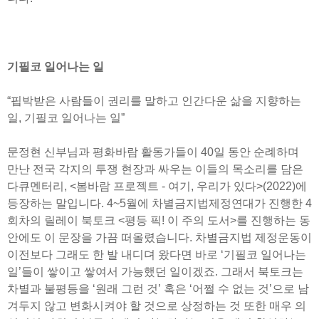
기필코 일어나는 일
“핍박받은 사람들이 권리를 말하고 인간다운 삶을 지향하는
일, 기필코 일어나는 일”
문정현 신부님과 평화바람 활동가들이 40일 동안 순례하며
만난 전국 각지의 투쟁 현장과 싸우는 이들의 목소리를 담은
다큐멘터리, <봄바람 프로젝트 - 여기, 우리가 있다>(2022)에
등장하는 말입니다. 4~5월에 차별금지법제정연대가 진행한 4
회차의 릴레이 북토크 <평등 픽! 이 주의 도서>를 진행하는 동
안에도 이 문장을 가끔 떠올렸습니다. 차별금지법 제정운동이
이전보다 그래도 한 발 내디뎌 왔다면 바로 ‘기필코 일어나는
일’들이 쌓이고 쌓여서 가능했던 일이겠죠. 그래서 북토크는
차별과 불평등을 ‘원래 그런 것’ 혹은 ‘어쩔 수 없는 것’으로 남
겨두지 않고 변화시켜야 할 것으로 상정하는 것 또한 매우 의