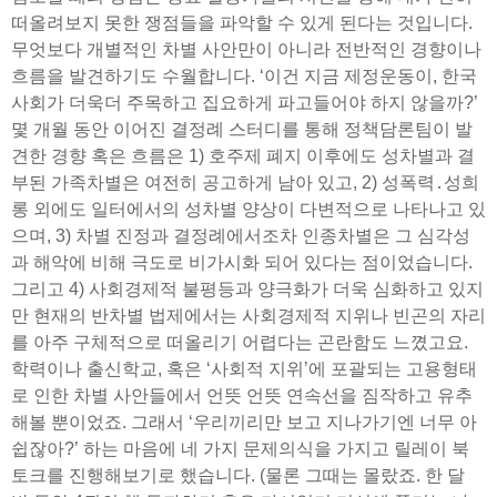
떠올려보지 못한 쟁점들을 파악할 수 있게 된다는 것입니다.
무엇보다 개별적인 차별 사안만이 아니라 전반적인 경향이나
흐름을 발견하기도 수월합니다. ‘이건 지금 제정운동이, 한국
사회가 더욱더 주목하고 집요하게 파고들어야 하지 않을까?’
몇 개월 동안 이어진 결정례 스터디를 통해 정책담론팀이 발
견한 경향 혹은 흐름은 1) 호주제 폐지 이후에도 성차별과 결
부된 가족차별은 여전히 공고하게 남아 있고, 2) 성폭력․성희
롱 외에도 일터에서의 성차별 양상이 다변적으로 나타나고 있
으며, 3) 차별 진정과 결정례에서조차 인종차별은 그 심각성
과 해악에 비해 극도로 비가시화 되어 있다는 점이었습니다.
그리고 4) 사회경제적 불평등과 양극화가 더욱 심화하고 있지
만 현재의 반차별 법제에서는 사회경제적 지위나 빈곤의 자리
를 아주 구체적으로 떠올리기 어렵다는 곤란함도 느꼈고요.
학력이나 출신학교, 혹은 ‘사회적 지위’에 포괄되는 고용형태
로 인한 차별 사안들에서 언뜻 언뜻 연속선을 짐작하고 유추
해볼 뿐이었죠. 그래서 ‘우리끼리만 보고 지나가기엔 너무 아
쉽잖아?’ 하는 마음에 네 가지 문제의식을 가지고 릴레이 북
토크를 진행해보기로 했습니다. (물론 그때는 몰랐죠. 한 달