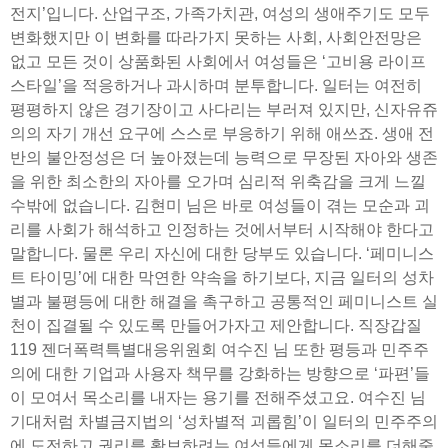
전지’입니다. 산업구조, 가족가치관, 여성의 생애주기도 모두
변화했지만 이 변화를 따라가지 못하는 사회, 사회안전망은
없고 모든 것이 상품화된 사회에서 여성들은 ‘고비용 라이프
스타일’을 적응하거나 과시하며 분투합니다. 일터는 여전히
평평하지 않은 경기장이고 사다리는 부러져 있지만, 신자유쥬
의의 자기 개선 요구에 스스로 부응하기 위해 애쓰죠. 생애 전
반의 불안정성은 더 높아졌는데 능력으로 무장된 자아와 생존
을 위한 최소한의 자아를 오가며 심리적 위축감을 크게 느낄
수밖에 없습니다. 김현미 님은 바로 여성들이 겪는 모순과 괴
리를 사회가 해석하고 인정하는 것에서부터 시작해야 한다고
말합니다. 물론 우리 자신에 대한 당부도 있습니다. ‘페미니스
트 타이밍’에 대한 막연한 약속을 하기보다, 지금 일터의 성차
별과 불평등에 대한 해결을 촉구하고 공통적인 페미니스트 실
천이 집결될 수 있도록 만들어가자고 제안합니다. 직장갑질
119 젠더폭력특별대응위원회 여수진 님 또한 평등과 민주주
의에 대한 기업과 사용자 책무를 강화하는 방향으로 ‘파편’들
이 모여서 목소리를 내자는 용기를 전해주셨고요. 여수진 님
기대처럼 차별금지법의 ‘성차별적 괴롭힘’이 일터의 민주주의
에 도전하고 권리를 확보하려는 여성들에게 목소리를 더해줄