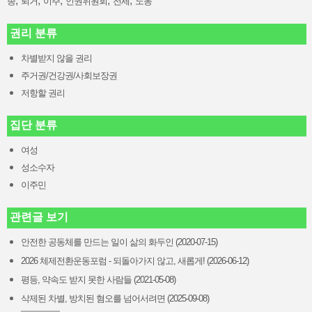
,
,
,
,
,
종
퇴거
이주
인권위원회
전세
노동
권리 분류
차별받지 않을 권리
주거권/건강권/사회보장권
저항할 권리
집단 분류
여성
성소수자
이주민
관련글 보기
안전한 공동체를 만드는 일이 삶의 화두인 (2020-07-15)
2026 체제전환운동포럼 - 되돌아가지 않고, 새롭게! (2026-06-12)
평등, 약속도 받지 못한 사람들 (2021-05-08)
삭제된 차별, 방치된 혐오를 넘어서려면 (2025-09-08)