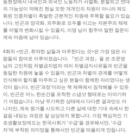
동현장에서 내국인과 외국인 노동자가 서열화, 분절되고 연대
의 가능성이 약해진 현실 또한 개개인의 차원이 아니라 제도
화된 인종차별이 촉발한 근본적인 차원에 주목할 필요가 있습
니다. 빈곤과 양극화, 외주화로 모두를 이끄는 자본주의 체제
를 어떻게 변화시킬 수 있을지, 이영 님이 힘주어 말한 질문이
계속 마음에 남아 있습니다.
4회차 <빈곤, 취약한 삶들과 마주한다는 것>은 가장 많은 사
람들의 참여로 이루어졌습니다. 『빈곤 과정』을 쓴 조문영
님의 고민처럼 차별금지법의 여러 차별금지사유들과 빈곤을
동일한 차원에 놓을 수 있을까, 빈곤과 차별의 관계를 어떻게
인식해야 할지를 마주하고 싶은 분들이 함께한 자리였다는 생
각이 듭니다. 빈곤‘과정’이라는 책 제목에서 짐작해볼 수 있듯
이, 빈곤은 어느 한순간을 포착한 스냅샷 형태로는 이야기하
기 어렵습니다. 마냥 무기력한 상태에서 다다른 결과만도 아
니지만, 계속 뭔가를 시도하고 다른 삶에 대한 기대 속에서 한
걸음 내딛는 과정은 잘 상상되지 못합니다. 가장 핵심적인 기
초생활보장제도는 한국사회가 ‘수급’을 경유해서만, ‘수급
자’에 부착된 의미망을 통해서만 빈곤을 떠올리게 만듭니다.