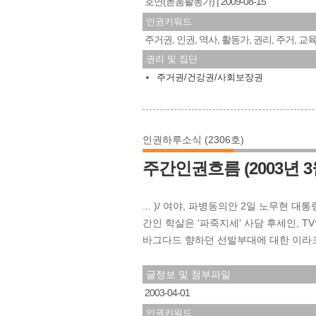
호연(돋움활동가)
2009-08-15
인권키워드
주거권
인권
역사
활동가
권리
주거
교
,
,
,
,
,
,
권리 및 집단
주거권/건강권/사회보장권
인권하루소식 (2306호)
주간인권흐름 (2003년 3월
... )/ 여야, 파병동의안 2일 노무현 대
간인 학살은 '파죽지세' 사담 후세인, TV
바그다드 향하던 선발부대에 대한 이라크군
글정보 및 첨부파일
2003-04-01
인권키워드