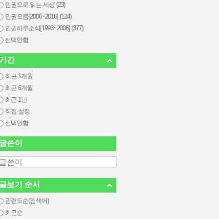
인권으로 읽는 세상 (23)
인권오름[2006~2016] (124)
인권하루소식[1993~2006] (377)
선택안함
기간
최근 1개월
최근 6개월
최근 1년
직접 설정
선택안함
글쓴이
글보기 순서
관련도순(검색어)
최근순