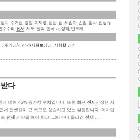
정치
주거권
경찰
이재명
질문
집
세입자
존엄
참사
진상규
,
,
,
,
,
,
,
,
,
,
민주주의
전세
제도
탈핵
한국
ai
정책
반도체
,
,
,
,
,
,
,
리
,
주거권/건강권/사회보장권
,
저항할 권리
 받다
71조원에 비해 45% 증가한 수치입니다. 또한 최근
전세
시장은 서
면서 전셋값이 큰 폭으로 상승하고 있는 실정입니다. 이처럼
새로
전세
계약을 해야 하고, 그때마다 올라간
전세
...