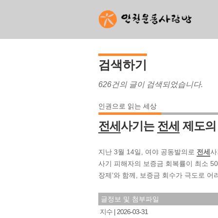
검색하기
626건의 글이 검색되었습니다.
인권으로 읽는 세상
전세
사기는
전세
제도의
지난 3월 14일, 여야 공동발의로
전세
사
사기 피해자의 보증금 회복률이 최소 50
장제’와 함께, 보증금 회수가 극도로 어
글정보 및 첨부파일
지수
2026-03-31