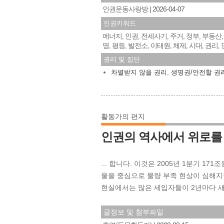
인권운동사랑방
2026-04-07
인권키워드
에너지
인권
전세사기
주거
정부
부동산
,
,
,
,
,
명
평등
발전소
이태원
체제
시대
권리
,
,
,
,
,
,
,
권리 및 집단
차별받지 않을 권리
,
생명권/안전할 권
활동가의 편지
인권의 역사에서 위로를
... 합니다. 이것은 2005년 1분기 1
울을 중심으로 물량 부족 현상이 심해지
현실에서는 많은 세입자들이 2년마다 
글정보 및 첨부파일