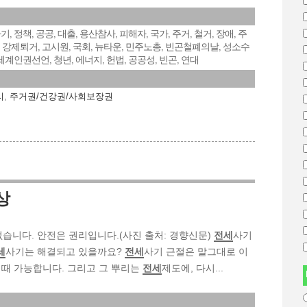
사기
정책
공공
대출
용산참사
피해자
국가
주거
철거
장애
주
,
,
,
,
,
,
,
,
,
,
강제퇴거
고시원
국회
뉴타운
민주노총
빈곤철폐의날
성소수
,
,
,
,
,
,
,
세계인권선언
청년
에너지
헌법
공공성
빈곤
연대
,
,
,
,
,
,
리
,
주거권/건강권/사회보장권
상
 없습니다. 안전은 권리입니다.(사진 출처: 경향신문)
전세
사기
세
사기는 해결되고 있을까요?
전세
사기 근절은 말그대로 이
 때 가능합니다. 그리고 그 뿌리는
전세
제도에, 다시...