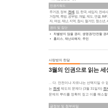
인권키워드
주거권
정부
전세
집
한국
세입자
전세
,
,
,
,
,
,
거정책
쪽방
공부방
개발
제도
연결
IMF
,
,
,
,
,
,
자
여성
재난
지역
참사
철거민
청소년
,
,
,
,
,
,
,
권리 및 집단
차별받지 않을 권리
,
생명권/안전할 권
홈리스
,
재난피해자
,
주민
사랑방의 한달
3월의 인권으로 읽는 세
... 다. 안전이냐 자유냐는 선택지일 수
는
전세
제도의 문제다 (3월 31일자)
전
문제의 뿌리를 정확히 짚고 이를 해소할
글정보 및 첨부파일