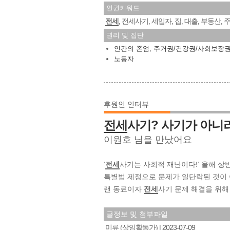
인권키워드
전세
전세사기
세입자
집
대출
부동산
,
,
,
,
,
,
권리 및 집단
인간의 존엄
,
주거권/건강권/사회보장
노동자
후원인 인터뷰
전세
사기? 사기가 아니
이원호 님을 만났어요
‘
전세
사기는 사회적 재난이다!’ 올해 
특별법 제정으로 문제가 일단락된 것이
랜 동료이자
전세
사기 문제 해결을 위해
글정보 및 첨부파일
미류 (상임활동가)
2023-07-09