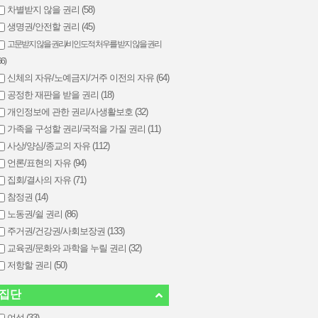
차별받지 않을 권리 (58)
생명권/안전할 권리 (45)
고문받지 않을 권리/비인도적 처우를 받지 않을 권리
66)
신체의 자유/노예금지/거주 이전의 자유 (64)
공정한 재판을 받을 권리 (18)
개인정보에 관한 권리/사생활보호 (32)
가족을 구성할 권리/국적을 가질 권리 (11)
사상/양심/종교의 자유 (112)
언론/표현의 자유 (94)
집회/결사의 자유 (71)
참정권 (14)
노동권/쉴 권리 (86)
주거권/건강권/사회보장권 (133)
교육권/문화와 과학을 누릴 권리 (32)
저항할 권리 (50)
집단
여성 (33)