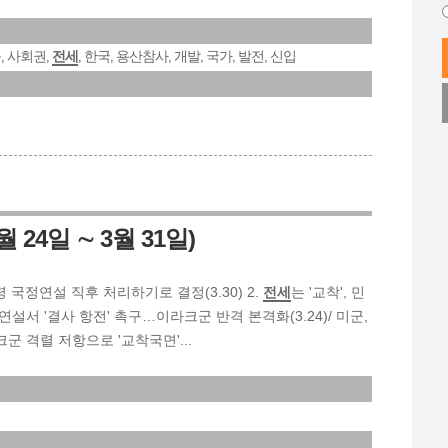
육
사회권
전세
한국
용산참사
개발
국가
발전
신입
,
,
,
,
,
,
,
,
 24일 ∼ 3월 31일)
통령 국정연설 직후 처리하기로 결정(3.30) 2.
전세
는 '교착', 민
연설서 '결사 항전' 촉구…이라크군 반격 본격화(3.24)/ 미군,
 격렬 저항으로 '교착국면'...