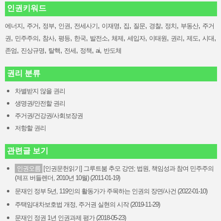
인권키워드
,
,
,
,
,
,
,
,
,
,
,
에너지
주거
정부
인권
전세사기
이재명
집
질문
경찰
정치
부동산
주거
,
,
,
,
,
,
,
,
,
,
,
,
권
민주주의
참사
평등
한국
발전소
체제
세입자
이태원
권리
제도
시대
,
,
,
,
,
,
존엄
진상규명
탈핵
전세
정책
ai
반도체
권리 분류
차별받지 않을 권리
생명권/안전할 권리
주거권/건강권/사회보장권
저항할 권리
관련글 보기
인권오름
[인권문헌읽기] 그루트붐 추모 강연; 법원, 책임성과 참여 민주주의
(제프 버들렌더, 2010년 10월) (2011-01-19)
문재인 정부 5년, 119인의 활동가가 주목하는 인권의 장면/사건 (2022-01-10)
주택임대차보호법 개정, 주거권 실현의 시작 (2019-11-29)
문재인 정권 1년 인권과제 평가 (2018-05-23)