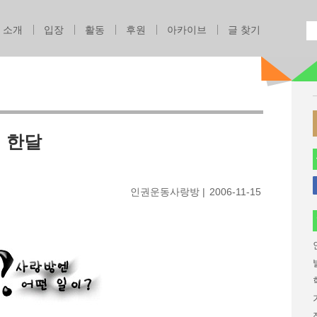
Jump to navigation
소개
입장
활동
후원
아카이브
글 찾기
의 한달
인권운동사랑방
2006-11-15