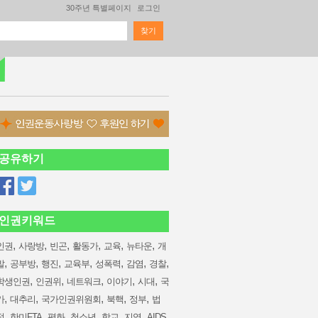
30주년 특별페이지
로그인
찾기
검색 폼
공유하기
인권키워드
,
,
,
,
,
,
인권
사랑방
빈곤
활동가
교육
뉴타운
개
,
,
,
,
,
,
,
발
공부방
행진
교육부
성폭력
감염
경찰
,
,
,
,
,
학생인권
인권위
네트워크
이야기
시대
국
,
,
,
,
,
가
대추리
국가인권위원회
북핵
정부
법
,
,
,
,
,
,
,
정
한미FTA
평화
청소년
학교
지역
AIDS