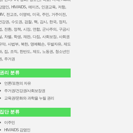
,
,
,
,
,
감염인
HIV/AIDS
에이즈
인권교육
저항
,
,
,
,
,
,
HIV
전교조
이명박
미국
주민
거주이전
,
,
,
,
,
,
,
건강권
수도권
검찰
핵
감시
한국
정치
,
,
,
,
,
,
법
전환
정책
시장
연합
군사주의
구금시
,
,
,
,
,
,
설
차별
학생
재판
다짐
사회보장
사회권
,
,
,
,
,
규약
사법부
북한
명예훼손
두발자유
제도
,
,
,
,
,
,
화
집
조직
한반도
제도
노동권
청소년인
,
권
주거권
권리 분류
언론/표현의 자유
주거권/건강권/사회보장권
교육권/문화와 과학을 누릴 권리
집단 분류
이주민
HIV/AIDS 감염인