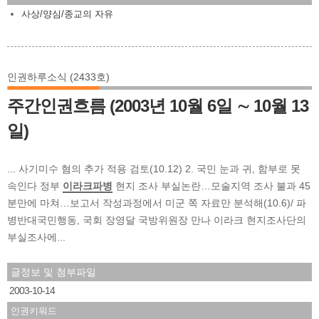
사상/양심/종교의 자유
인권하루소식 (2433호)
주간인권흐름 (2003년 10월 6일 ∼ 10월 13
일)
... 사기미수 혐의 추가 적용 검토(10.12) 2. 국민 눈과 귀, 함부로 못
속인다 정부
이라크파병
현지 조사 부실논란…모술지역 조사 불과 45
분만에 마쳐…보고서 작성과정에서 미군 쪽 자료만 분석해(10.6)/ 파
병반대국민행동, 국회 장영달 국방위원장 만나 이라크 현지조사단의
부실조사에...
글정보 및 첨부파일
2003-10-14
인권키워드