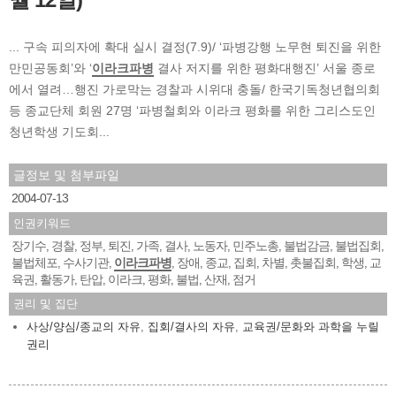
... 구속 피의자에 확대 실시 결정(7.9)/ ‘파병강행 노무현 퇴진을 위한
만민공동회’와 ‘
이라크파병
결사 저지를 위한 평화대행진’ 서울 종로
에서 열려…행진 가로막는 경찰과 시위대 충돌/ 한국기독청년협의회
등 종교단체 회원 27명 ‘파병철회와 이라크 평화를 위한 그리스도인
청년학생 기도회...
글정보 및 첨부파일
2004-07-13
인권키워드
장기수
경찰
정부
퇴진
가족
결사
노동자
민주노총
불법감금
불법집회
,
,
,
,
,
,
,
,
,
,
불법체포
수사기관
이라크파병
장애
종교
집회
차별
촛불집회
학생
교
,
,
,
,
,
,
,
,
,
육권
활동가
탄압
이라크
평화
불법
산재
점거
,
,
,
,
,
,
,
권리 및 집단
사상/양심/종교의 자유
,
집회/결사의 자유
,
교육권/문화와 과학을 누릴
권리