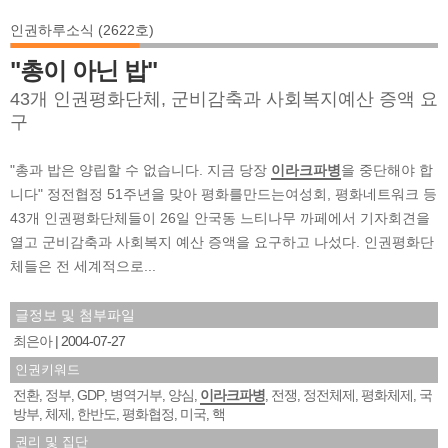
인권하루소식 (2622호)
"총이 아닌 밥"
43개 인권평화단체, 군비감축과 사회복지예산 증액 요
구
"총과 밥은 양립할 수 없습니다. 지금 당장
이라크파병
을 중단해야 합
니다" 정전협정 51주년을 맞아 평화를만드는여성회, 평화네트워크 등
43개 인권평화단체들이 26일 안국동 느티나무 까페에서 기자회견을
열고 군비감축과 사회복지 예산 증액을 요구하고 나섰다. 인권평화단
체들은 전 세계적으로...
글정보 및 첨부파일
최은아
2004-07-27
인권키워드
전환
정부
GDP
병역거부
양심
이라크파병
전쟁
정전체제
평화체제
국
,
,
,
,
,
,
,
,
,
방부
체제
한반도
평화협정
미국
핵
,
,
,
,
,
권리 및 집단