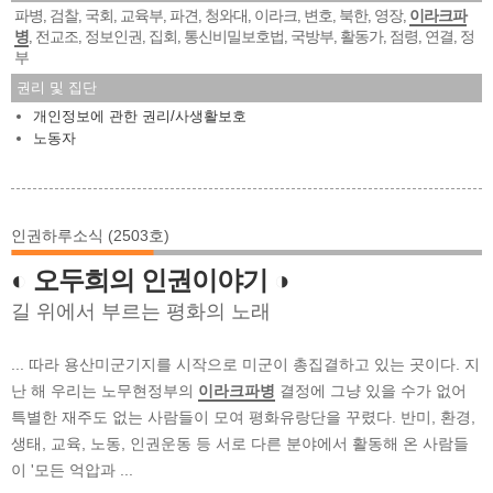
파병
검찰
국회
교육부
파견
청와대
이라크
변호
북한
영장
이라크파
,
,
,
,
,
,
,
,
,
,
병
전교조
정보인권
집회
통신비밀보호법
국방부
활동가
점령
연결
정
,
,
,
,
,
,
,
,
,
부
권리 및 집단
개인정보에 관한 권리/사생활보호
노동자
인권하루소식 (2503호)
◐ 오두희의 인권이야기 ◑
길 위에서 부르는 평화의 노래
... 따라 용산미군기지를 시작으로 미군이 총집결하고 있는 곳이다. 지
난 해 우리는 노무현정부의
이라크파병
결정에 그냥 있을 수가 없어
특별한 재주도 없는 사람들이 모여 평화유랑단을 꾸렸다. 반미, 환경,
생태, 교육, 노동, 인권운동 등 서로 다른 분야에서 활동해 온 사람들
이 '모든 억압과 ...