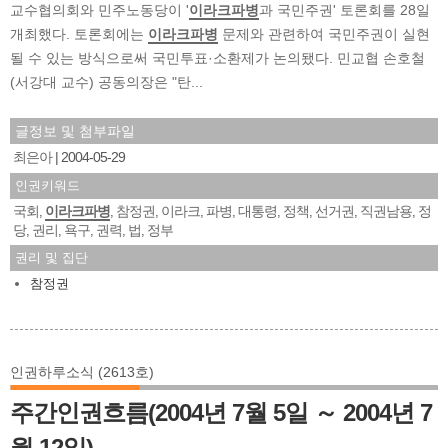
교수협의회와 민주노동당이 '
이라크파병
과 국민주권' 토론회를 28일
개최했다. 토론회에는
이라크파병
문제와 관련하여 국민주권이 실현
될 수 있는 방식으로써 국민투표·소환제가 논의됐다. 민교협 손호철
(서강대 교수) 공동의장은 "탄...
글정보 및 첨부파일
최은아
2004-05-29
인권키워드
국회
이라크파병
참정권
이라크
파병
대통령
정책
선거권
직권남용
정
,
,
,
,
,
,
,
,
,
당
권리
욕구
권력
법
정부
,
,
,
,
,
권리 및 집단
참정권
인권하루소식 (2613호)
주간인권흐름(2004년 7월 5일 ～ 2004년 7
월 12일)