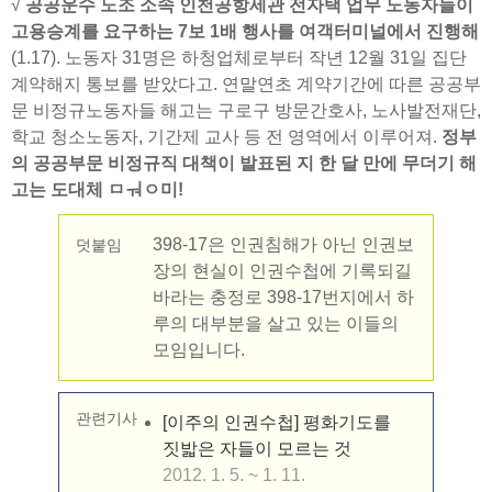
√
공공운수 노조 소속 인천공항세관 전자택 업무 노동자들이
고용승계를 요구하는 7보 1배 행사를 여객터미널에서 진행해
(1.17). 노동자 31명은 하청업체로부터 작년 12월 31일 집단
계약해지 통보를 받았다고. 연말연초 계약기간에 따른 공공부
문 비정규노동자들 해고는 구로구 방문간호사, 노사발전재단,
학교 청소노동자, 기간제 교사 등 전 영역에서 이루어져.
정부
의 공공부문 비정규직 대책이 발표된 지 한 달 만에 무더기 해
고는 도대체 ㅤㅁㅝㅇ미!
398-17은 인권침해가 아닌 인권보
덧붙임
장의 현실이 인권수첩에 기록되길
바라는 충정로 398-17번지에서 하
루의 대부분을 살고 있는 이들의
모임입니다.
관련기사
[이주의 인권수첩] 평화기도를
짓밟은 자들이 모르는 것
2012. 1. 5. ~ 1. 11.