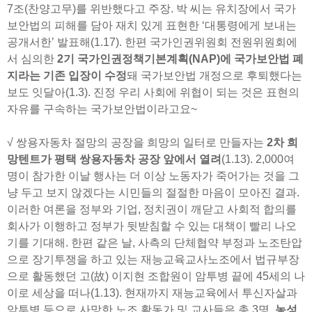
7조(찬양고무)를 위반했다고 주장. 박 씨는 유치장에서 국가
보안법의 피해를 담아 재치 있게 표현한 ‘대통령에게 보내는
공개서한’ 발표해(1.17). 한편 국가인권위원회 전원위원회에
서 심의한
2기 국가인권정책기본계획(NAP)에 국가보안법 폐
지라는 기존 입장이 수정
돼 국가보안법 개정으로 후퇴했다는
보도 잇달아(1.3). 진정 우리 사회에 위협이 되는 것은 표현의
자유를 구속하는 국가보안법이라고요~
√ 쌍용자동차 절망의 공장을 희망의 일터로 만들자는
2차 희
망텐트가 평택 쌍용자동차 공장 앞에서 열려
(1.13). 2,000여
명이 참가한 이날 행사는 더 이상 노동자가 죽어가는 것을 그
냥 두고 보지 않겠다는 시민들의 절절한 마음이 모아진 결과.
이러한 여론을 정부와 기업, 정치권이 깨닫고 사회적 합의를
회사가 이행하고 정부가 뒷받침할 수 있는 대책이 빨리 나오
기를 기대해. 한편 같은 날, 사측의 단체협약 부정과 노조탄압
으로 장기투쟁을 하고 있는 재능교육교사노조에서 법규부장
으로 활동했던 고(故) 이지현 조합원이 암투병 끝에 45세의 나
이로 세상을 떠나(1.13). 현재까지 재능교육에서 투신자살과
암투병 등으로 사망한 노조 활동가 및 교사들은 총 3명.
농성