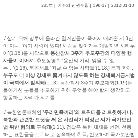
283호
이주의 인권수첩
398-17
2012-01-18
√ 살기 위해 망루에 올라간 철거민들이 죽어서 내려온 지 3년
이 지나. ‘여기 사람이 있다! 사람을 찾아가는 개발지역 시티투
어’(1.15.)를 시작으로
용산참사 3주기 추모주간의 다양한 행
사들이 이어져.
추모상영회 ‘용산의 기억, 잊을 수 없
는…’(1.16), 북콘서트 ‘떠날 수 없는 사람들’(1.18.) 등과 함께,
누구도 더 이상 강제로 쫓겨나지 않도록 하는 강제퇴거금지법
이 국회에서 발의돼
(1.18). 용산참사 3주기 추모대회(1.19)는
돌아가신 분들을 추모하기 위해 무엇을 해야 할지 생각하고
행동하는 자리가 되기를
√ 북한언론매체인
‘우리민족끼리’의 트위터를 리트윗하거나,
북한과 관련한 트윗을 써 온 사진작가 박정근 씨가 국가보안
법 위반 혐의로 구속돼
(1.11). 검찰은 북한 체제를 선전, 선동
하는 표현물을 트위터로 접속하여 취득, 반포하여 국가보안법