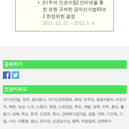
[이주의 인권수첩] 인터넷을 통
한 표현 규제한 공직선거법93조
1 한정위헌 결정
2011. 12. 22. ~ 2012. 1. 4.
공유하기
인권키워드
,
,
,
,
,
,
,
국가보안법
정부
용산참사
국가인권위원회
체제
민주당
쌍용자동차
비정규
,
,
,
,
,
,
,
,
,
,
,
,
직
북한
농성
노조
노동자
병원
노조탄압
추모
개발
정책
이주
총선
활
,
,
,
,
,
,
,
,
,
,
동가
피해
학교
한국
인권위
회사
강제퇴거금지법
검찰
국회
기간제
기
,
,
,
,
,
,
,
,
업
나이
대통령
용산
유치장
인권감수성
평택
하청업체
강제퇴거