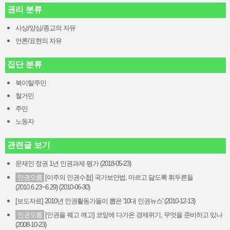
권리 분류
사상/양심/종교의 자유
언론/표현의 자유
집단 분류
북이탈주민
철거민
주민
노동자
관련글 보기
문재인 정권 1년 인권과제 평가 (2018-05-23)
인권오름
[이주의 인권수첩] 국가보안법, 마르고 닳도록 휘두른들
(2010.6.23~6.29) (2010-06-30)
[보도자료] 2010년 인권활동가들이 뽑은 '10대 인권뉴스' (2010-12-13)
인권오름
[인권을 꿰고 깨고] 코앞에 다가온 경제위기, 무엇을 준비하고 있나
(2008-10-23)