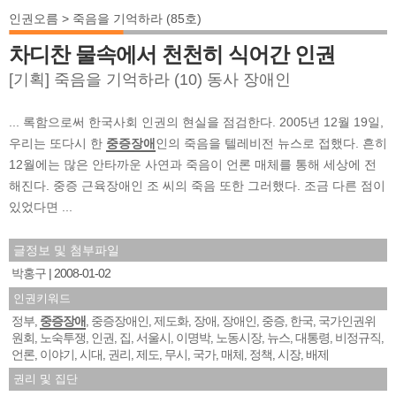
인권오름 > 죽음을 기억하라 (85호)
차디찬 물속에서 천천히 식어간 인권
[기획] 죽음을 기억하라 (10) 동사 장애인
... 록함으로써 한국사회 인권의 현실을 점검한다. 2005년 12월 19일,
우리는 또다시 한
중증장애
인의 죽음을 텔레비전 뉴스로 접했다. 흔히
12월에는 많은 안타까운 사연과 죽음이 언론 매체를 통해 세상에 전
해진다. 중증 근육장애인 조 씨의 죽음 또한 그러했다. 조금 다른 점이
있었다면 ...
글정보 및 첨부파일
박홍구
2008-01-02
인권키워드
정부
중증장애
중증장애인
제도화
장애
장애인
중증
한국
국가인권위
,
,
,
,
,
,
,
,
원회
노숙투쟁
인권
집
서울시
이명박
노동시장
뉴스
대통령
비정규직
,
,
,
,
,
,
,
,
,
,
언론
이야기
시대
권리
제도
무시
국가
매체
정책
시장
배제
,
,
,
,
,
,
,
,
,
,
권리 및 집단