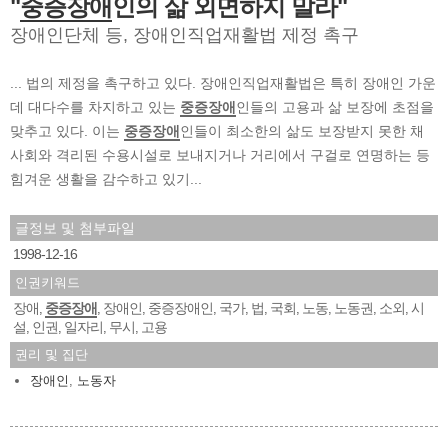
"
중증장애
인의 삶 외면하지 말라"
장애인단체 등, 장애인직업재활법 제정 촉구
... 법의 제정을 촉구하고 있다. 장애인직업재활법은 특히 장애인 가운
데 대다수를 차지하고 있는
중증장애
인들의 고용과 삶 보장에 초점을
맞추고 있다. 이는
중증장애
인들이 최소한의 삶도 보장받지 못한 채
사회와 격리된 수용시설로 보내지거나 거리에서 구걸로 연명하는 등
힘겨운 생활을 감수하고 있기...
글정보 및 첨부파일
1998-12-16
인권키워드
장애
중증장애
장애인
중증장애인
국가
법
국회
노동
노동권
소외
시
,
,
,
,
,
,
,
,
,
,
설
인권
일자리
무시
고용
,
,
,
,
권리 및 집단
장애인
,
노동자