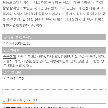
활동보조인서비스의 제도화를 촉구하는 목소리가 본격화됐다. 25일
중증장애
인 178명은 국가인권위원회(아래 인권위)에 진정서를 내고
국가와 지방자치단체에 활동보조인서비스를 제도화하도록 권고할 것
을 요구했다. ▲ 25일 인권위 앞에서 열린 기자회견 이에 앞서 전국장
애인차별철폐연대(준, 아래...
글정보 및 첨부파일
강성준
2006-01-25
인권키워드
중증장애
인권위
제도화
장애
지역사회
전장연
시설
광화문
행진
국가
,
,
,
,
,
,
,
,
,
,
서울시
가족
사생활
중증장애인
지방자치단체
집회
경찰
권리
헌법
생
,
,
,
,
,
,
,
,
,
존
정책
조례
이명박
,
,
,
권리 및 집단
장애인
,
주민
인권하루소식 (1272호)