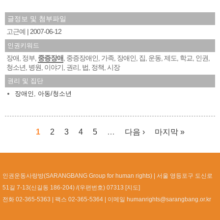
글정보 및 첨부파일
고근예
2007-06-12
인권키워드
장애
정부
중증장애
중증장애인
가족
장애인
집
운동
제도
학교
인권
,
,
,
,
,
,
,
,
,
,
,
청소년
병원
이야기
권리
법
정책
시장
,
,
,
,
,
,
권리 및 집단
장애인
,
아동/청소년
1
2
3
4
5
…
다음 ›
마지막 »
페이지
인권운동사랑방(SARANGBANG Group for human rights)
서울 영등포구 도신로
51길 7-13(신길동 186-204) /(우편번호) 07313 [
지도
]
전화 02-365-5363
팩스 02-365-5364
이메일
humanrights@sarangbang.or.kr