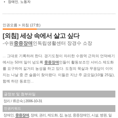
장애인
,
노동자
인권오름 > 외침 (27호)
[외침] 세상 속에서 살고 싶다
-수원
중증장애
인독립생활센터 장경수 소장
... 그대로 기록하려 한다. 경기도청이 자리한 수원역 근처의 언덕배기
에서는 50여 일이 넘도록
중증장애
인들이 활동보조인 서비스 제도화
를 요구하며 길거리 농성을 하고 있다. 도청의 묵살과 무응답이 이어
지는 나날 중 큰 슬픔이 찾아왔다. 이들은 지난 주 금요일(10월 25일),
함께 하던 동료인...
글정보 및 첨부파일
정리 / 류은숙
2006-10-31
인권키워드
장애인
중증장애
장애
권리
제도화
집
농성
중증장애인
시설
병원
일
,
,
,
,
,
,
,
,
,
,