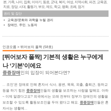
본
가족
나이
집회
이야기
동료
군대
복지
여성
지역사회
파견
교육권
,
,
,
,
,
,
,
,
,
,
,
,
치료
정당
시대
활동가
부모
제도
학교
평화
조례
점거
,
,
,
,
,
,
,
,
,
권리 및 집단
교육권/문화와 과학을 누릴 권리
장애인
,
주민
,
노동자
인권오름 > 뛰어보자 폴짝 (58호)
[뛰어보자 폴짝] 기본적 생활은 누구에게
나 ‘기본’이에요
중증장애
인의 입장이 되어본다면?
... 조인’은 장애로 인해 혼자서 식사, 용변, 목욕, 외출, 출퇴근, 등하교
등을 하기 힘든
중증장애
인들의 생활을 보조하는 사람을 말해요. 아하
~ 이제 알겠다고요? 외국에서는 오래 전부터 정부가 장애인의 생활을
보조할 수 있도록 활동보조인을 두어 왔다고 해요.
중증장애
인들은 혼
자서는 생활에...