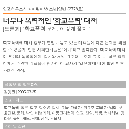
인권하루소식 > 어린이/청소년|일반 (2778호)
너무나 폭력적인 '
학교폭력
' 대책
[토론회] "
학교폭력
문제, 이렇게 풀자!"
학교폭력
에 대해 정부가 연일 내놓고 있는 대책들이 과연 문제를 해결
할 수 있을까. 인권·사회단체들은 '아니'라고 일축한다.
학교폭력
대책
이 오히려 폭력적이며, 감시와 처벌 위주라는 것이 그 이유. 최근 경찰
청에서 주관한 워크숍에 참가한 한 교사의 '일진회'에 대한 발언 이후
사회적 관심...
글정보 및 첨부파일
김영원
2005-03-25
인권키워드
학교폭력
정부
학교
청소년
감시
교육
가해자
전교조
피해자
범죄
보
,
,
,
,
,
,
,
,
,
,
호관찰
문화
낙인
비범죄화
아동권리협약
인권
찬양
학생
형사처벌
광
,
,
,
,
,
,
,
,
,
화문
불안
제도
피해
정책
서울시
,
,
,
,
,
권리 및 집단