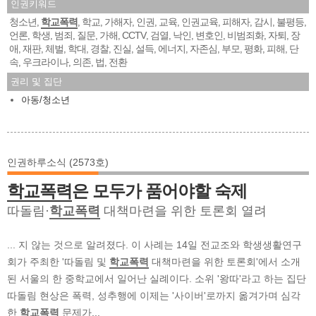
인권키워드
청소년
학교폭력
학교
가해자
인권
교육
인권교육
피해자
감시
불평등
,
,
,
,
,
,
,
,
,
,
언론
학생
범죄
질문
가해
CCTV
검열
낙인
변호인
비범죄화
자퇴
장
,
,
,
,
,
,
,
,
,
,
,
애
재판
체벌
학대
경찰
진실
설득
에너지
자존심
부모
평화
피해
단
,
,
,
,
,
,
,
,
,
,
,
,
속
우크라이나
의존
법
전환
,
,
,
,
권리 및 집단
아동/청소년
인권하루소식 (2573호)
학교폭력
은 모두가 품어야할 숙제
따돌림·
학교폭력
대책마련을 위한 토론회 열려
... 지 않는 것으로 알려졌다. 이 사례는 14일 전교조와 학생생활연구
회가 주최한 '따돌림 및
학교폭력
대책마련을 위한 토론회'에서 소개
된 서울의 한 중학교에서 일어난 실례이다. 소위 '왕따'라고 하는 집단
따돌림 현상은 폭력, 성추행에 이제는 '사이버'로까지 옮겨가며 심각
한
학교폭력
문제가...