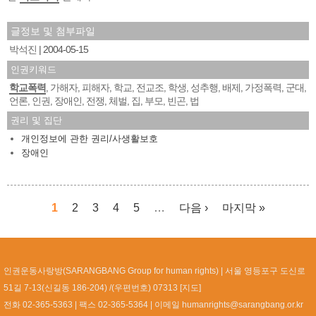
글정보 및 첨부파일
박석진
2004-05-15
인권키워드
학교폭력
가해자
피해자
학교
전교조
학생
성추행
배제
가정폭력
군대
,
,
,
,
,
,
,
,
,
,
언론
인권
장애인
전쟁
체벌
집
부모
빈곤
법
,
,
,
,
,
,
,
,
권리 및 집단
개인정보에 관한 권리/사생활보호
장애인
1
2
3
4
5
…
다음 ›
마지막 »
페이지
인권운동사랑방(SARANGBANG Group for human rights)
서울 영등포구 도신로
51길 7-13(신길동 186-204) /(우편번호) 07313 [
지도
]
전화 02-365-5363
팩스 02-365-5364
이메일
humanrights@sarangbang.or.kr