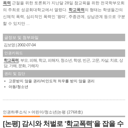
폭력
근절을 위한 토론회가 지난달 28일 참교육을 위한 전국학부모회
의 주최로 성공회대학교에서 열렸다.
학교폭력
의 형태는 학생들간의
신체적 폭력, 심리적인 폭력인 '왕따', 주종관계, 상납관계 등으로 구분
할 수 있지만 ...
글정보 및 첨부파일
김보영
2002-07-04
인권키워드
학교폭력
부모
피해
학교
피해자
청소년
학생
빈곤
고문
자살
치료
상
,
,
,
,
,
,
,
,
,
,
,
담
가해
문화
가해자
,
,
,
권리 및 집단
고문받지 않을 권리/비인도적 처우를 받지 않을 권리
아동/청소년
인권하루소식 > 어린이/청소년|논평 (2768호)
[논평] 감시와 처벌로 '
학교폭력
'을 잡을 수