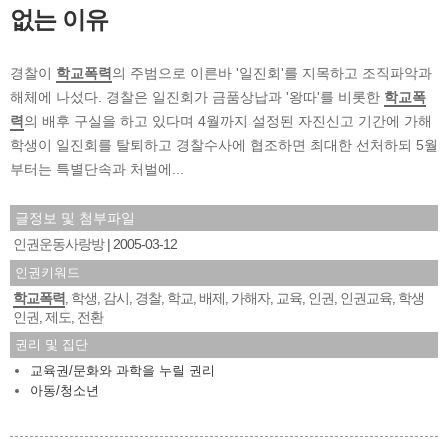
없는 이유
경찰이
학교폭력
의 주범으로 이른바 '일진회'를 지목하고 조직파악과
해체에 나섰다. 경찰은 일진회가 금품상납과 '왕따'를 비롯한
학교폭
력
의 배후 구실을 하고 있다며 4월까지 설정된 자진신고 기간에 가해
학생이 일진회를 탈퇴하고 경찰수사에 협조하면 최대한 선처하되 5월
부터는 특별단속과 처벌에...
글정보 및 첨부파일
인권운동사랑방
2005-03-12
인권키워드
학교폭력
학생
감시
경찰
학교
배제
가해자
교육
인권
인권교육
학생
,
,
,
,
,
,
,
,
,
,
인권
제도
전환
,
,
권리 및 집단
교육권/문화와 과학을 누릴 권리
아동/청소년