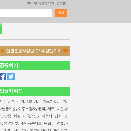
30주년 특별페이지
로그인
찾기
검색 폼
공유하기
인권키워드
,
,
,
,
,
,
한국
정부
심의
사회권
국가보안법
국가
,
,
,
,
차별금지법
이주노동자
권리
제도
시민사
,
,
,
,
,
,
,
회
남용
차별
미국
인권
사형제
집회
정
,
,
,
,
,
책
병역거부
주민등록제도
독립성
경찰
안
,
,
,
,
,
보
강정
성소수자
고문방지협약
금지통고