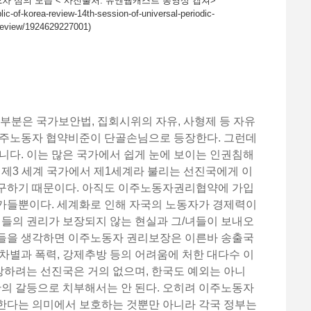
PR 2차 심의 모습 < 사진출처: 유엔웹캐스트 동영상 캡쳐>
lic-of-korea-review-14th-session-of-universal-periodic-
review/1924629227001)
대부분은 국가보안법, 집회시위의 자유, 사형제 등 자유
이주노동자 협약비준이 단골손님으로 등장한다. 그런데
니다. 이는 많은 국가에서 쉽게 눈에 보이는 인권침해
 제3 세계 국가에서 제1세계라 불리는 선진국에게 이
구하기 때문이다. 아직도 이주노동자권리협약에 가입
가들뿐이다. 세계화로 인해 자국의 노동자가 경제력이
녀들의 권리가 보장되지 않는 현실과 그/녀들이 보내오
들을 생각하면 이주노동자 권리보장은 이른바 송출국
차별과 폭력, 강제추방 등의 어려움에 처한 대다수 이
하려는 선진국은 거의 없으며, 한국도 예외는 아니
간의 갈등으로 치부해서는 안 된다. 오히려 이주노동자
한다는 의미에서 보호하는 것뿐만 아니라 각국 정부는