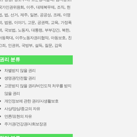
,
,
,
,
국가인권위원회
이주
대체복무제
조직
헌
,
,
,
,
,
,
,
법
법
선거
제주
일본
공공성
조례
이명
,
,
,
,
,
,
박
법원
이야기
고문
공권력
교육
가정폭
,
,
,
,
,
,
력
국보법
노동자
대통령
부부강간
북한
,
,
,
아동학대
이주노동자권리협약
아동보호
친
,
,
,
,
,
고죄
인권위
국방부
설득
질문
감옥
권리 분류
차별받지 않을 권리
생명권/안전할 권리
고문받지 않을 권리/비인도적 처우를 받지
않을 권리
개인정보에 관한 권리/사생활보호
사상/양심/종교의 자유
언론/표현의 자유
주거권/건강권/사회보장권