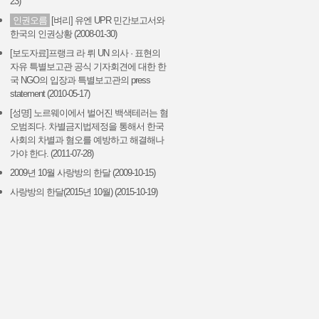
23)
인권오름
[벼리] 유엔 UPR 민간보고서와
한국의 인권상황 (2008-01-30)
[보도자료]프랭크 라 뤼 UN 의사 · 표현의
자유 특별보고관 공식 기자회견에 대한 한
국 NGO의 입장과 특별보고관의 press
statement (2010-05-17)
[성명] 노르웨이에서 벌어진 백색테러는 혐
오범죄다. 차별금지법제정을 통해서 한국
사회의 차별과 혐오를 예방하고 해결해나
가야 한다. (2011-07-28)
2009년 10월 사랑방의 한달 (2009-10-15)
사랑방의 한달(2015년 10월) (2015-10-19)