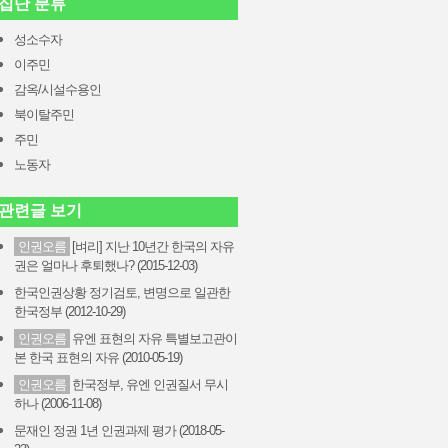
집단 분류
성소수자
이주민
감옥/시설수용인
북이탈주민
주민
노동자
관련글 보기
인권오름
[벼리] 지난 10년간 한국의 자유
권은 얼마나 후퇴했나? (2015-12-03)
한국인권상황 정기검토, 변명으로 일관한
한국정부 (2012-10-29)
인권오름
유엔 표현의 자유 특별보고관이
본 한국 표현의 자유 (2010-05-19)
인권오름
한국정부, 유엔 인권질서 무시
하나 (2006-11-08)
문재인 정권 1년 인권과제 평가 (2018-05-