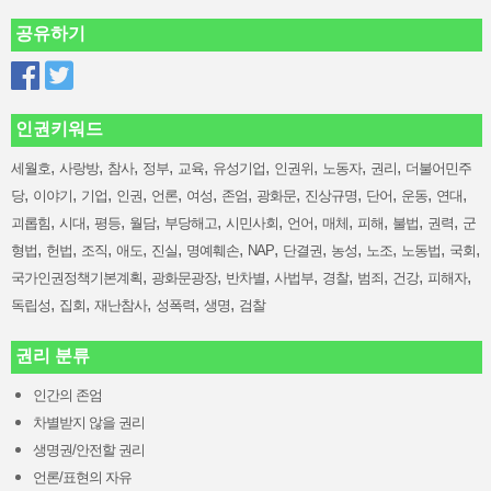
공유하기
인권키워드
,
,
,
,
,
,
,
,
,
세월호
사랑방
참사
정부
교육
유성기업
인권위
노동자
권리
더불어민주
,
,
,
,
,
,
,
,
,
,
,
,
당
이야기
기업
인권
언론
여성
존엄
광화문
진상규명
단어
운동
연대
,
,
,
,
,
,
,
,
,
,
,
괴롭힘
시대
평등
월담
부당해고
시민사회
언어
매체
피해
불법
권력
군
,
,
,
,
,
,
,
,
,
,
,
,
형법
헌법
조직
애도
진실
명예훼손
NAP
단결권
농성
노조
노동법
국회
,
,
,
,
,
,
,
,
국가인권정책기본계획
광화문광장
반차별
사법부
경찰
범죄
건강
피해자
,
,
,
,
,
독립성
집회
재난참사
성폭력
생명
검찰
권리 분류
인간의 존엄
차별받지 않을 권리
생명권/안전할 권리
언론/표현의 자유