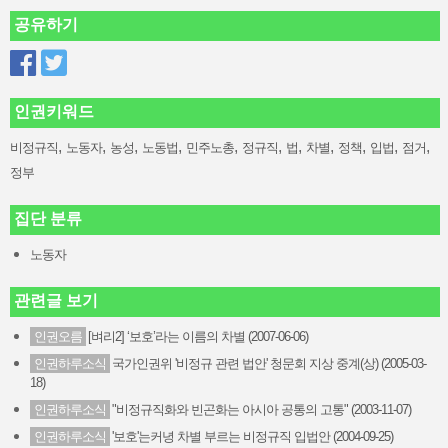
공유하기
인권키워드
,
,
,
,
,
,
,
,
,
,
,
비정규직
노동자
농성
노동법
민주노총
정규직
법
차별
정책
입법
점거
정부
집단 분류
노동자
관련글 보기
인권오름
[벼리2] ‘보호’라는 이름의 차별 (2007-06-06)
인권하루소식
국가인권위 '비정규 관련 법안' 청문회 지상 중계(상) (2005-03-
18)
인권하루소식
"비정규직화와 빈곤화는 아시아 공통의 고통" (2003-11-07)
인권하루소식
'보호'는커녕 차별 부르는 비정규직 입법안 (2004-09-25)