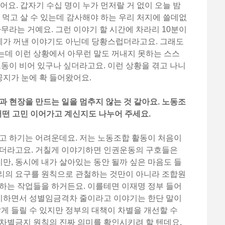
어요. 갑자기 수십 명이 누가 먼저랄 거 없이 오늘 밤
서 먹고 살 수 있는데 감사해야 하는 우리 처지에 쓸데없
나무라는 거예요. 그런 이야기 할 시간에 차라리 10분이
 제가 꺼낸 이야기도 아닌데 당황스럽더라고요. 그래도
는데 이런 상황에서 아무런 말도 꺼내지 못하는 스스
노동이 비어 있구나 싶더라고요. 이런 상황을 겪고 나니
지가 눈에 확 들어왔어요.
과 현장을 만드는 일을 멈추지 않는 것 같아요. 노동조
어떤 고민 이어가고 계신지도 나누어 주세요.
고 하기는 어려운데요. 저는 노동조합 활동이 처음이
르더라고요. 거칠게 이야기하면 인권운동의 구호들은
, 동시에 내가 살아있는 동안 될까 싶은 마음도 들
리의 요구를 원칙으로 관철하는 것만이 아니라 조합원
하는 작업들을 하거든요. 이를테면 이재명 정부 들어
기하면서 성별임금격차 줄이라고 이야기는 한단 말이
않게 들릴 수 있지만 정부의 대책이 차별을 개선할 수
차별금지 원칙의 진짜 의미를 확인시키려 할 텐데요.