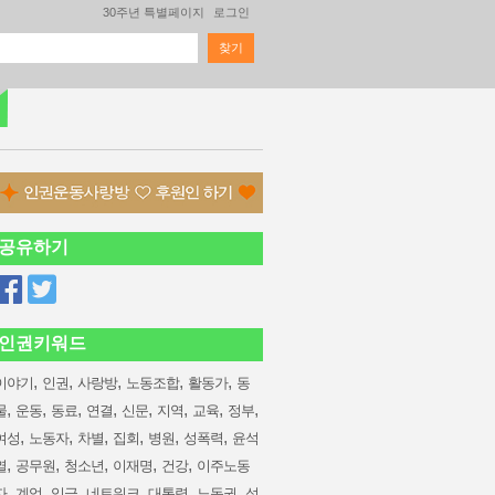
30주년 특별페이지
로그인
찾기
검색 폼
공유하기
인권키워드
,
,
,
,
,
이야기
인권
사랑방
노동조합
활동가
동
,
,
,
,
,
,
,
,
물
운동
동료
연결
신문
지역
교육
정부
,
,
,
,
,
,
여성
노동자
차별
집회
병원
성폭력
윤석
,
,
,
,
,
열
공무원
청소년
이재명
건강
이주노동
,
,
,
,
,
,
자
계엄
임금
네트워크
대통령
노동권
성