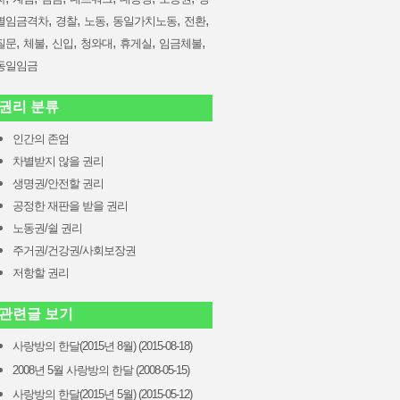
,
,
,
,
,
별임금격차
경찰
노동
동일가치노동
전환
,
,
,
,
,
,
질문
체불
신입
청와대
휴게실
임금체불
동일임금
권리 분류
인간의 존엄
차별받지 않을 권리
생명권/안전할 권리
공정한 재판을 받을 권리
노동권/쉴 권리
주거권/건강권/사회보장권
저항할 권리
관련글 보기
사랑방의 한달(2015년 8월) (2015-08-18)
2008년 5월 사랑방의 한달 (2008-05-15)
사랑방의 한달(2015년 5월) (2015-05-12)