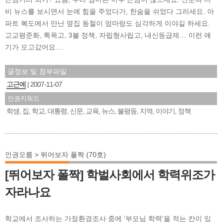
비 뉴스를 보시면서 눈에 힘을 주었다가, 한숨을 쉬었다 그러세요. 아
파트 복도에서 만난 옆집 동철이 엄마랑도 심각하게 이야길 하세요.
고교평준화, 특목고, 3불 정책, 자립형사립고, 내신등급제… 이런 얘
기가 오고갔어요....
글정보 및 첨부파일
고근예
2007-11-07
인권키워드
학생
집
학교
대통령
신문
교육
뉴스
불평등
지역
이야기
정책
,
,
,
,
,
,
,
,
,
,
인권오름 > 뛰어보자 폴짝 (70호)
[뛰어보자 폴짝] 학벌사회에서 학력위조가
자라나요
학교에서 조사하는 가정환경조사 중에 ‘부모님 학력’을 적는 칸이 있