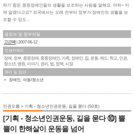
하기 힘든 중증장애인들의 생활을 보조하는 사람을 말해요. 아하~ 이
제 알겠다고요? 외국에서는 오래 전부터 정부가 장애인의 생활을 보
조할 수 있도...
글정보 및 첨부파일
고근예
2007-06-12
인권키워드
장애
정부
중증장애
중증장애인
가족
장애인
집
운동
제도
학교
인권
,
,
,
,
,
,
,
,
,
,
,
청소년
병원
이야기
권리
법
정책
시장
,
,
,
,
,
,
권리 및 집단
장애인
,
아동/청소년
인권오름 > 기획 - 청소년인권운동, 길을 묻다 (50호)
[기획 - 청소년인권운동, 길을 묻다 ⑩] 뿔
뿔이 한해살이 운동을 넘어