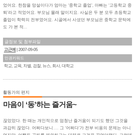
었어요. 한참을 망설이다가 엄마는 ‘중학교 졸업’, 아빠는 ‘고등학교 중
퇴’라고 적었어요. 부모님 몰래 말이지요. 사실은 두 분 모두 초등학교
졸업이 학력의 전부였어요. 시골에서 사셨던 부모님은 중학교 문턱에
도 가 본 적...
글정보 및 첨부파일
고근예
2007-09-05
인권키워드
학교
교육
차별
검찰
뉴스
회사
대학교
,
,
,
,
,
,
활동가의 편지
마음이 ‘동’하는 즐거움~
끊었었다. 한 때는 개인적으로 엄청난 즐거움이 되기도 했던 그것을
과감히 끊었다. 어쩌다보니…. 그 ‘어쩌다’가 전부 비용의 문제는 아니
었지만, 어쨌든 공짜를 제외하고는 대체로 그것을 끊었더랬다. 그런데