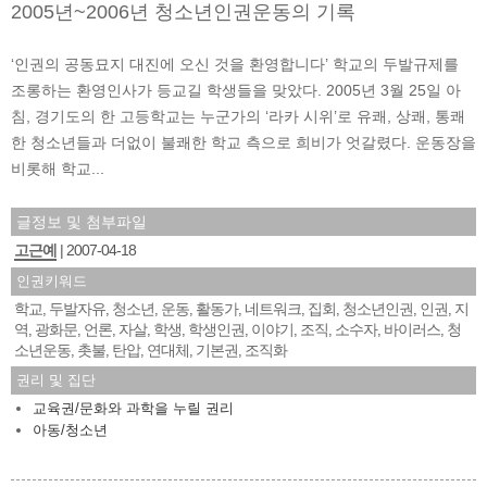
2005년~2006년 청소년인권운동의 기록
‘인권의 공동묘지 대진에 오신 것을 환영합니다’ 학교의 두발규제를
조롱하는 환영인사가 등교길 학생들을 맞았다. 2005년 3월 25일 아
침, 경기도의 한 고등학교는 누군가의 ‘라카 시위’로 유쾌, 상쾌, 통쾌
한 청소년들과 더없이 불쾌한 학교 측으로 희비가 엇갈렸다. 운동장을
비롯해 학교...
글정보 및 첨부파일
고근예
2007-04-18
인권키워드
학교
두발자유
청소년
운동
활동가
네트워크
집회
청소년인권
인권
지
,
,
,
,
,
,
,
,
,
역
광화문
언론
자살
학생
학생인권
이야기
조직
소수자
바이러스
청
,
,
,
,
,
,
,
,
,
,
소년운동
촛불
탄압
연대체
기본권
조직화
,
,
,
,
,
권리 및 집단
교육권/문화와 과학을 누릴 권리
아동/청소년