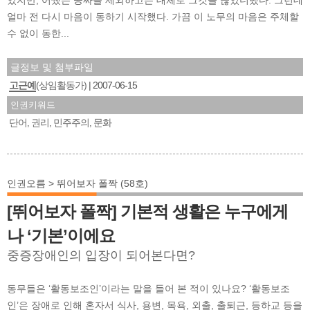
얼마 전 다시 마음이 동하기 시작했다. 가끔 이 노무의 마음은 주체할
수 없이 동한...
글정보 및 첨부파일
고근예
(상임활동가)
2007-06-15
인권키워드
단어
권리
민주주의
문화
,
,
,
인권오름 > 뛰어보자 폴짝 (58호)
[뛰어보자 폴짝] 기본적 생활은 누구에게
나 ‘기본’이에요
중증장애인의 입장이 되어본다면?
동무들은 ‘활동보조인’이라는 말을 들어 본 적이 있나요? ‘활동보조
인’은 장애로 인해 혼자서 식사, 용변, 목욕, 외출, 출퇴근, 등하교 등을