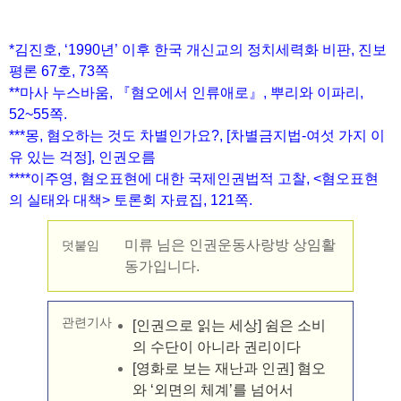
*김진호, ‘1990년’ 이후 한국 개신교의 정치세력화 비판, 진보
평론 67호, 73쪽
**마사 누스바움, 『혐오에서 인류애로』, 뿌리와 이파리,
52~55쪽.
***몽, 혐오하는 것도 차별인가요?, [차별금지법-여섯 가지 이
유 있는 걱정], 인권오름
****이주영, 혐오표현에 대한 국제인권법적 고찰, <혐오표현
의 실태와 대책> 토론회 자료집, 121쪽.
미류 님은 인권운동사랑방 상임활
덧붙임
동가입니다.
관련기사
[인권으로 읽는 세상] 쉼은 소비
의 수단이 아니라 권리이다
[영화로 보는 재난과 인권] 혐오
와 ‘외면의 체계’를 넘어서