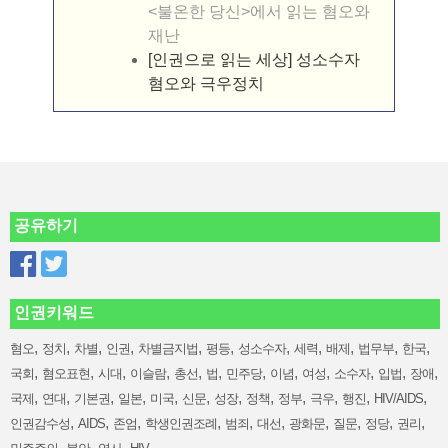
<불온한 당신>에서 읽는 혐오와
재난
[인권으로 읽는 세상] 성소수자
혐오와 극우정치
공유하기
인권키워드
,
,
,
,
,
,
,
,
,
,
,
혐오
정치
차별
인권
차별금지법
평등
성소수자
세력
배제
법무부
한국
,
,
,
,
,
,
,
,
,
,
,
,
국회
혐오표현
시대
이슬람
총선
법
민주당
이념
여성
소수자
입법
장애
,
,
,
,
,
,
,
,
,
,
,
,
국제
연대
기본권
일본
미국
신문
성장
정책
정부
극우
행진
HIV/AIDS
,
,
,
,
,
,
,
,
,
,
인권감수성
AIDS
존엄
학생인권조례
범죄
대선
광화문
질문
정당
권리
,
,
,