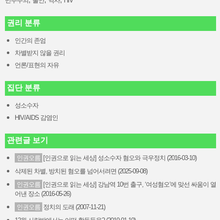
민주주의
불안
역사
HIV
권리 분류
인간의 존엄
차별받지 않을 권리
언론/표현의 자유
집단 분류
성소수자
HIV/AIDS 감염인
관련글 보기
인권오름
[인권으로 읽는 세상] 성소수자 혐오와 극우정치 (2016-03-10)
삭제된 차별, 방치된 혐오를 넘어서려면 (2025-09-08)
인권오름
[인권으로 읽는 세상] 강남역 10번 출구, ‘여성혐오’에 맞선 싸움이 열
어낸 장소 (2016-05-26)
인권오름
정치의 도래 (2007-11-21)