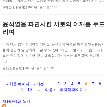
투쟁을 이어가고 있는, 그리고 공장 옥상에서 고공농성을 한 지는 [...]
해미 (상임활동가)
2025년 5월 13일 16:38
윤석열을 파면시킨 서로의 어깨를 두드
리며
아마 다들 쉽게 짐작하실 거예요. 윤석열이 파면된 이후에 인권활동가
들이 잠깐의 쉴 짬이라도 낼 수 있었냐? 하면 ‘그럴 리가…’ 읊조리게
되는 현실을요. ‘내란은 끝나지 않았다’는 뉴스는 하루 종일 귓가를
[...]
몽 (상임활동가)
2025년 5월 13일 16:36
« 처음 페이지
‹ 이전
…
2
3
4
5
6
7
8
9
10
…
다음 ›
마지막 페이지 »
페이지
새 [활동] 글 쓰기