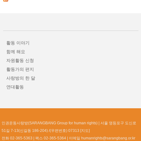
활동 이야기
함께 해요
자원활동 신청
활동가의 편지
사랑방의 한 달
연대활동
인권운동사랑방(SARANGBANG Group for human rights)
서울 영등포구 도신로
51길 7-13(신길동 186-204) /(우편번호) 07313 [
지도
]
전화 02-365-5363
팩스 02-365-5364
이메일
humanrights@sarangbang.or.kr