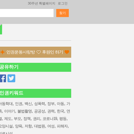
30주년 특별페이지
로그인
찾기
검색 폼
공유하기
인권키워드
,
,
,
,
,
,
아동학대
인권
백신
성폭력
정부
아동
가
,
,
,
,
,
,
족
이야기
불법촬영
공공성
권력
한국
연
,
,
,
,
,
,
,
결
제도
부모
정책
권리
코로나19
평등
,
,
,
,
,
,
요양시설
양육
저항
대법원
여성
피해자
의료시설