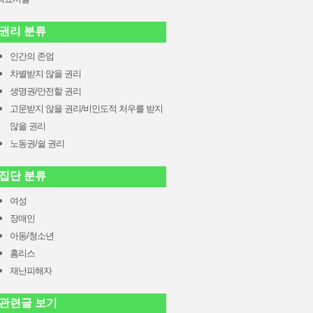
권리 분류
인간의 존엄
차별받지 않을 권리
생명권/안전할 권리
고문받지 않을 권리/비인도적 처우를 받지
않을 권리
노동권/쉴 권리
집단 분류
여성
장애인
아동/청소년
홈리스
재난피해자
관련글 보기