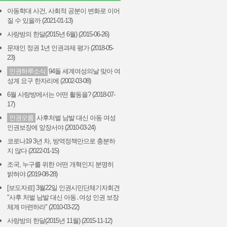
아동학대 사건, 사회적 공분이 변화로 이어
질 수 있을까 (2021-01-13)
사랑방의 한달(2015년 6월) (2015-06-26)
문재인 정권 1년 인권과제 평가 (2018-05-
23)
인권하루소식
94돌 세계여성의날 맞아 여
성계 요구 한자리에 (2002-03-08)
6월 사랑방에서는 어떤 활동을? (2018-07-
17)
인권오름
사후처벌 남발 대신 아동 여성
인권보장에 앞장서야 (2010-03-24)
코로나19 3년 차, 방역정책만으로 충분하
지 않다 (2022-01-15)
조국, 누구를 위한 어떤 개혁인지 분명히
밝혀야 (2019-08-28)
[보도자료] 3월22일 인권시민단체기자회견
"사후 처벌 남발 대신 아동․여성 인권 보장
체계 마련하라" (2010-03-22)
사랑방의 한달(2015년 11월) (2015-11-12)