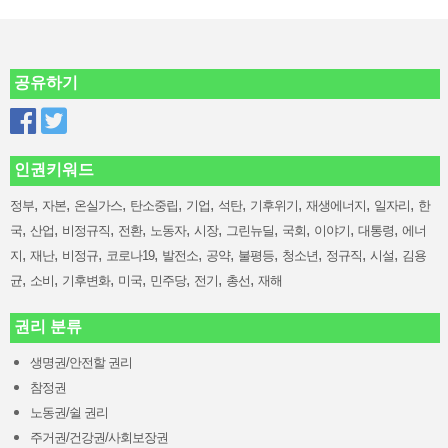
공유하기
인권키워드
,
,
,
,
,
,
,
,
,
정부
자본
온실가스
탄소중립
기업
석탄
기후위기
재생에너지
일자리
한
,
,
,
,
,
,
,
,
,
,
국
산업
비정규직
전환
노동자
시장
그린뉴딜
국회
이야기
대통령
에너
,
,
,
,
,
,
,
,
,
,
지
재난
비정규
코로나19
발전소
공약
불평등
청소년
정규직
시설
김용
,
,
,
,
,
,
,
균
소비
기후변화
미국
민주당
전기
총선
재해
권리 분류
생명권/안전할 권리
참정권
노동권/쉴 권리
주거권/건강권/사회보장권