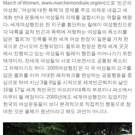
March of Women, www.marchemondiale.org/en)으로 '빈곤의
여성화', '여성에 대한 폭력'의 문제를 주요 의제로 내걸고 세
계화 반대 운동에서 여성들의 의제를 결합시키는 역할을 해왔
다. 세계여성행진은 전 지구를 횡단하는 릴레이 여성행진으로
각 대륙을 걸쳐 빈곤과 폭력에 저항하는 여성들의 목소리를
담은 '퀼트'와 '인류를 위한 세계 여성 헌장'이 일본을 거쳐 한
국으로 건너오며 진행되었다. 퀼트와 헌장은 현재 세계 곳곳
에서 진행되고 있는 여성들의 릴레이 행진을 이어나가기 위한
매개이자, 전세계 여성들의 서로 다르면서도 공통된 목소리
그 자체이기도 하다. '2005여성행진'은 각 국 여성들의 요구를
담은 퀼트를 이어 거대한 패치워크를 완성하는 공동행동을 중
심으로 하며 지난 3월 8일을 시작으로 세계빈곤퇴치의 날인
10월 17일 세계 최빈국인 아프리카대륙의 부르키나 파소에서
마무리 될 예정이다. 2000년에도 세계여성행진이 있었지만
한국의 여성운동들이 보다 본격적으로 직접적인 행동으로 참
여한 것은 올해가 원년이라고 해도 과언이 아니다.