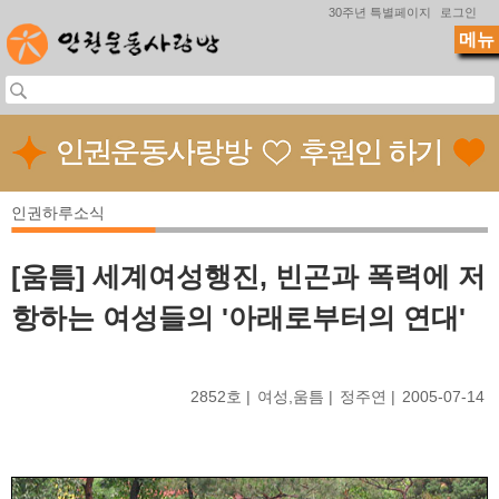
Jump to navigation
30주년 특별페이지
로그인
메뉴
인권하루소식
[움틈] 세계여성행진, 빈곤과 폭력에 저
항하는 여성들의 '아래로부터의 연대'
2852호
여성,움틈
정주연
2005-07-14