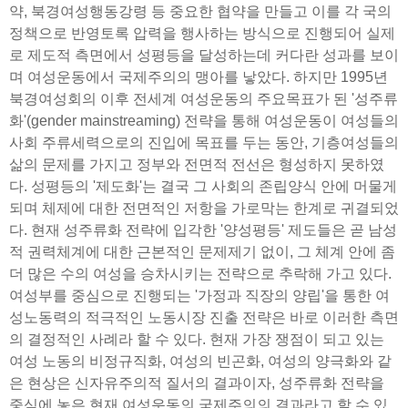
약, 북경여성행동강령 등 중요한 협약을 만들고 이를 각 국의
정책으로 반영토록 압력을 행사하는 방식으로 진행되어 실제
로 제도적 측면에서 성평등을 달성하는데 커다란 성과를 보이
며 여성운동에서 국제주의의 맹아를 낳았다. 하지만 1995년
북경여성회의 이후 전세계 여성운동의 주요목표가 된 '성주류
화'(gender mainstreaming) 전략을 통해 여성운동이 여성들의
사회 주류세력으로의 진입에 목표를 두는 동안, 기층여성들의
삶의 문제를 가지고 정부와 전면적 전선은 형성하지 못하였
다. 성평등의 '제도화'는 결국 그 사회의 존립양식 안에 머물게
되며 체제에 대한 전면적인 저항을 가로막는 한계로 귀결되었
다. 현재 성주류화 전략에 입각한 '양성평등' 제도들은 곧 남성
적 권력체계에 대한 근본적인 문제제기 없이, 그 체계 안에 좀
더 많은 수의 여성을 승차시키는 전략으로 추락해 가고 있다.
여성부를 중심으로 진행되는 '가정과 직장의 양립'을 통한 여
성노동력의 적극적인 노동시장 진출 전략은 바로 이러한 측면
의 결정적인 사례라 할 수 있다. 현재 가장 쟁점이 되고 있는
여성 노동의 비정규직화, 여성의 빈곤화, 여성의 양극화와 같
은 현상은 신자유주의적 질서의 결과이자, 성주류화 전략을
중심에 놓은 현재 여성운동의 국제주의의 결과라고 할 수 있