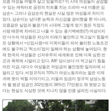
요즘 여성들 어떻게 살고 있을까요? 이 시대 여성들이 공감할
수 있는 캐릭터로 공전의 히트를 치는 드라마 <내 이름은 김
삼순>. 그러나 김삼순의 현실은 사실 많은 여성들과 차이가
있다. 삼순이는 남다른 능력과 자신감을 겸비했을 뿐 아니라,
요즘같은 실업과 불경기의 시대에 그렇게 얻기 힘든 직장도
사랑 때문에 차버리고 나올 수 있는 용기백배한(?) 여성이지
만 다수의 여성들은 자신의 미래가 불안하고 먹고살기 힘들어
진 상황에서 <신입사원>의 미옥이들이 되어 불리한 노동조건
에도 불구하고 '찍소리'없이 일해야 하는 상황에 놓여있다. 현
재 한국의 여성들은 신자유주의 세계화로 인해 더욱 심한 빈
곤과 폭력에 시달리고 있다. IMF 당시보다 더 먹고살기 힘들
어진 지금, 대다수 여성들은 저임금의 불안정한 일자리에 시
달리고 있다. 비정규직의 70%가 여성노동자라는 말은 이제
귀에 못이 박힐 이야기이고, 이들의 임금이 정규직 남성노동
자 월 평균 임금인 202만원의 38%인 77만원도 채 못받고 있
다는 현실도 식상한 것에 지나지 않을 만큼 널려진 사실이다.