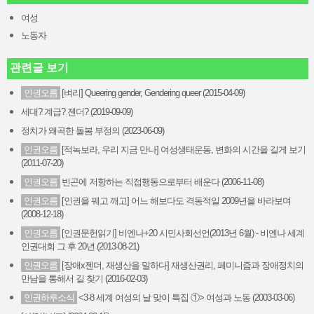
여성
노동자
관련글 보기
인권오름
[벼리] Queering gender, Gendering queer (2015-04-09)
세대? 계급? 젠더? (2019-09-09)
정치가 왜곡한 돌봄 부정의 (2023-06-09)
인권오름
[적녹보라, 우리 지금 만나] 여성생태운동, 변화의 시간을 길게 보기
(2011-07-20)
인권오름
빈곤에 저항하는 직접행동으로부터 배운다 (2006-11-08)
인권오름
[인권을 꿰고 깨고] 어느 해보다도 격동적일 2009년을 바라보며
(2008-12-18)
인권오름
[인권문헌읽기] 비엔나+20 시민사회선언(2013년 6월) - 비엔나 세계
인권대회 그 후 20년 (2013-08-21)
인권오름
[장애x젠더, 재생산을 말하다] 재생산권리, 페미니즘과 장애정치의
만남을 통해서 길 찾기 (2016-02-03)
인권하루소식
<3·8 세계 여성의 날 맞이 특집 ①> 여성과 노동 (2003-03-06)