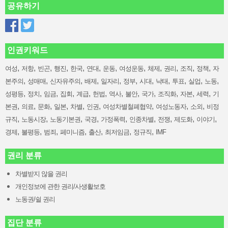
공유하기
인권키워드
,
,
,
,
,
,
,
,
,
,
,
,
여성
저항
빈곤
행진
한국
연대
운동
여성운동
체제
권리
조직
정책
자
,
,
,
,
,
,
,
,
,
,
,
본주의
성매매
신자유주의
배제
일자리
정부
시대
낙태
투표
실업
노동
,
,
,
,
,
,
,
,
,
,
,
,
성평등
정치
임금
집회
계급
헌법
역사
불안
국가
조직화
자본
세력
기
,
,
,
,
,
,
,
,
,
본권
의료
문화
일본
차별
인권
여성차별철폐협약
여성노동자
소외
비정
,
,
,
,
,
,
,
,
,
규직
노동시장
노동기본권
국경
가정폭력
인종차별
전쟁
제도화
이야기
,
,
,
,
,
,
,
경제
불평등
범죄
페미니즘
출산
최저임금
정규직
IMF
권리 분류
차별받지 않을 권리
개인정보에 관한 권리/사생활보호
노동권/쉴 권리
집단 분류