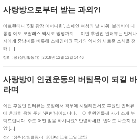
사랑방으로부터 받는 과외?!
아르헨티나 ‘5월 광장 어머니회’, 스페인 여성의 날 시위, 볼리비아 대
통령 에보 모랄레스 멕시코 망명까지…. 이번 후원인 인터뷰는 언제나
저에게 중남미를 비롯해 스페인어권 국가의 역사와 새로운 소식을 전
해 [...]
정리 : 몽 (상임활동가)
2019년 12월 12일 14:46
사랑방이 인권운동의 버팀목이 되길 바
라며
이번 후원인 인터뷰는 로펌에서 격무에 시달리면서도 후원인 인터뷰
에 흔쾌히 응해 주신 ‘큐변’님이십니다. ◇ 후원인들께 자기 소개 부
탁드립니다. 주로 어떤 일을 하시나요? 안녕하세요. 법대도 나오지 않
았 [...]
정리 : 정록 (상임활동가)
2019년 11월 11일 12:52