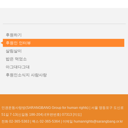
후원하기
후원인 인터뷰
살림살이
밥은 먹었소
아그대다그대
후원인소식지 사람사랑
인권운동사랑방(SARANGBANG Group for human rights)
서울 영등포구 도신로
51길 7-13(신길동 186-204) /(우편번호) 07313 [
지도
]
전화 02-365-5363
팩스 02-365-5364
이메일
humanrights@sarangbang.or.kr