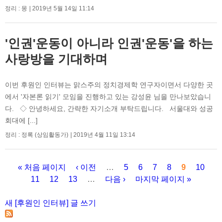
정리 : 몽
2019년 5월 14일 11:14
'인권'운동이 아니라 인권'운동'을 하는
사랑방을 기대하며
이번 후원인 인터뷰는 맑스주의 정치경제학 연구자이면서 다양한 곳
에서 '자본론 읽기' 모임을 진행하고 있는 강성윤 님을 만나보았습니
다. ◇ 안녕하세요, 간략한 자기소개 부탁드립니다. 서울대와 성공
회대에 [...]
정리 : 정록 (상임활동가)
2019년 4월 11일 13:14
« 처음 페이지
‹ 이전
…
5
6
7
8
9
10
11
12
13
…
다음 ›
마지막 페이지 »
페이지
새 [후원인 인터뷰] 글 쓰기