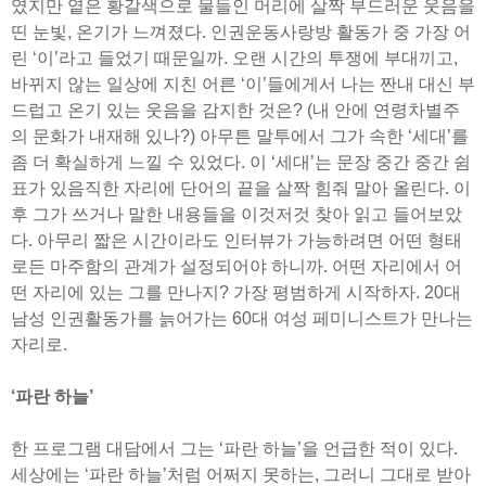
였지만 옅은 황갈색으로 물들인 머리에 살짝 부드러운 웃음을
띤 눈빛, 온기가 느껴졌다. 인권운동사랑방 활동가 중 가장 어
린 ‘이’라고 들었기 때문일까. 오랜 시간의 투쟁에 부대끼고,
바뀌지 않는 일상에 지친 어른 ‘이’들에게서 나는 짠내 대신 부
드럽고 온기 있는 웃음을 감지한 것은? (내 안에 연령차별주
의 문화가 내재해 있나?) 아무튼 말투에서 그가 속한 ‘세대’를
좀 더 확실하게 느낄 수 있었다. 이 ‘세대’는 문장 중간 중간 쉼
표가 있음직한 자리에 단어의 끝을 살짝 힘줘 말아 올린다. 이
후 그가 쓰거나 말한 내용들을 이것저것 찾아 읽고 들어보았
다. 아무리 짧은 시간이라도 인터뷰가 가능하려면 어떤 형태
로든 마주함의 관계가 설정되어야 하니까. 어떤 자리에서 어
떤 자리에 있는 그를 만나지? 가장 평범하게 시작하자. 20대
남성 인권활동가를 늙어가는 60대 여성 페미니스트가 만나는
자리로.
‘파란 하늘’
한 프로그램 대담에서 그는 ‘파란 하늘’을 언급한 적이 있다.
세상에는 ‘파란 하늘’처럼 어쩌지 못하는, 그러니 그대로 받아