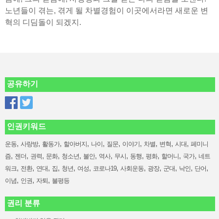
노년들이 겪는, 겪게 될 차별경험이 이곳에서라면 새로운 변
혁의 디딤돌이 되겠지.
공유하기
인권키워드
,
,
,
,
,
,
,
,
,
,
운동
사랑방
활동가
할아버지
나이
질문
이야기
차별
변혁
시대
페미니
,
,
,
,
,
,
,
,
,
,
,
,
즘
젠더
권력
문화
청소년
불안
역사
무시
동행
평화
할머니
국가
네트
,
,
,
,
,
,
,
,
,
,
,
,
워크
전환
연대
집
청년
여성
코로나19
사회운동
광장
군대
낙인
단어
,
,
,
이념
인권
자퇴
불평등
권리 분류