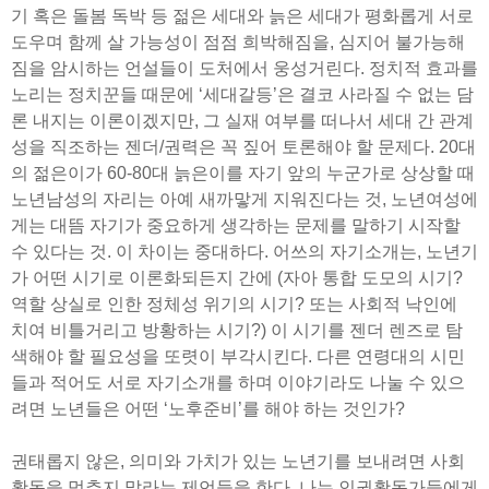
기 혹은 돌봄 독박 등 젊은 세대와 늙은 세대가 평화롭게 서로
도우며 함께 살 가능성이 점점 희박해짐을, 심지어 불가능해
짐을 암시하는 언설들이 도처에서 웅성거린다. 정치적 효과를
노리는 정치꾼들 때문에 ‘세대갈등’은 결코 사라질 수 없는 담
론 내지는 이론이겠지만, 그 실재 여부를 떠나서 세대 간 관계
성을 직조하는 젠더/권력은 꼭 짚어 토론해야 할 문제다. 20대
의 젊은이가 60-80대 늙은이를 자기 앞의 누군가로 상상할 때
노년남성의 자리는 아예 새까맣게 지워진다는 것, 노년여성에
게는 대뜸 자기가 중요하게 생각하는 문제를 말하기 시작할
수 있다는 것. 이 차이는 중대하다. 어쓰의 자기소개는, 노년기
가 어떤 시기로 이론화되든지 간에 (자아 통합 도모의 시기?
역할 상실로 인한 정체성 위기의 시기? 또는 사회적 낙인에
치여 비틀거리고 방황하는 시기?) 이 시기를 젠더 렌즈로 탐
색해야 할 필요성을 또렷이 부각시킨다. 다른 연령대의 시민
들과 적어도 서로 자기소개를 하며 이야기라도 나눌 수 있으
려면 노년들은 어떤 ‘노후준비’를 해야 하는 것인가?
권태롭지 않은, 의미와 가치가 있는 노년기를 보내려면 사회
활동을 멈추지 말라는 제언들을 한다. 나는 인권활동가들에게