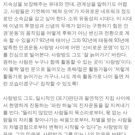
지속성을 보장해주는 유대와 연대, 관계성을 말하기도 어렵
고, 사람들은 기껏해야 ‘헤쳐 모여’가 자유로운 네트워크 정도
로만 소속감을 갖고 싶어 한다. 소위 유동성의 시대다. 이 시대
에 이념의 투명성과 신념의 두께가 없이는 구현하기 힘든 인
권‘운동’의 움직임을 어떻게 후퇴가 아닌 변신과 전환으로 계
속 할 수 있을지? 92년에 태어난 그와 92년에 태동해 93년에
발족한 인권운동 사랑방 사이에 어떤 ‘신비로운 운명’이 있기
를 진심으로 빌어본다. 사랑방도 그도 ‘잘 늙어가기’ 바란다.
원하는 사람은 누구나 함께 활동할 수 있는 곳이 ‘사랑방’이다.
이 활짝 열린 문으로 들어오는 초짜/젊은 활동가들이 ‘저렇게
활동가로 늙어가는 거구나, 나도 계속 활동가로 나이 들면 저
런 모습이겠구나’ 짐작할 수 있도록!
사랑방도 그도, 일시적인 (포기)판단과 필연적인 지킴 사이에
서 현명하게 진동하는 ‘파란 하늘’의 진자운동을 잘 지켜내기
를 빈다. “들리지 않았던 사람들의 목소리로부터, 몫 없는 사
람들의 자리를 찾아나가는 싸움으로부터, 차별을 받는 사람들
의 차별경험으로부터 변혁이 시작될 수 있다”는 사랑방의 믿
음에, 그의 믿음에, 사랑방과 그를 믿는 나의 믿음을 보탠다.