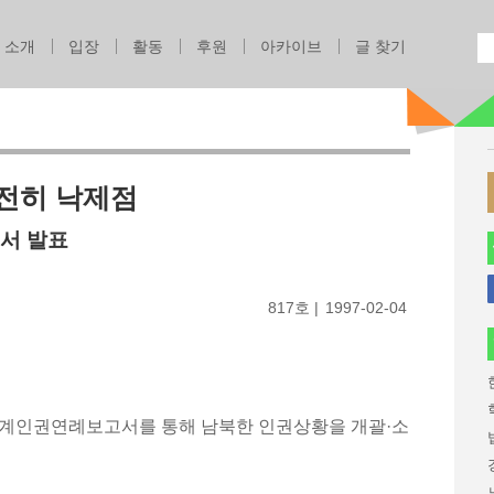
Jump to navigation
소개
입장
활동
후원
아카이브
글 찾기
전히 낙제점
고서 발표
817호
1997-02-04
 세계인권연례보고서를 통해 남북한 인권상황을 개괄·소