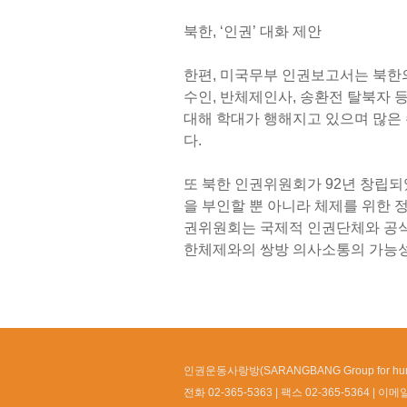
북한, ‘인권’ 대화 제안
한편, 미국무부 인권보고서는 북한
수인, 반체제인사, 송환전 탈북자 
대해 학대가 행해지고 있으며 많은 
다.
또 북한 인권위원회가 92년 창립되
을 부인할 뿐 아니라 체제를 위한 
권위원회는 국제적 인권단체와 공
한체제와의 쌍방 의사소통의 가능성
인권운동사랑방(SARANGBANG Group for huma
전화 02-365-5363
팩스 02-365-5364
이메