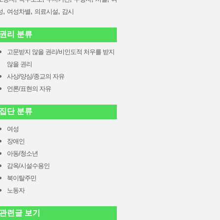
,
,
,
성
여성차별
의료시설
감시
권리 분류
고문받지 않을 권리/비인도적 처우를 받지
않을 권리
사상/양심/종교의 자유
언론/표현의 자유
집단 분류
여성
장애인
아동/청소년
감옥/시설수용인
북이탈주민
노동자
관련글 보기