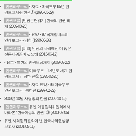
인권하루소식
<자료> 미국부부 95년 인
권보고서-남한편① (1996-03-29)
인권오름
[인권문헌읽기] 한국의 인권 의
제 (2009-08-25)
인권하루소식
<요약> '97 국제앰네스티
연례보고서- 남한 (1998-06-26)
인권오름
[벼리] 인권의 사막에선 더 많은
전문시위꾼이 필요해 (2013-06-12)
<14호> 북한의 인권보장체제 (2009-09-22)
인권하루소식
미국무부 「94년도 세계 인
권보고서」 남한 편② (1995-02-25)
인권하루소식
<자료 요약> 96 미국무부
인권보고서 : 북한편 (1997-02-22)
2009년 10월 사랑방의 한달 (2009-10-15)
인권하루소식
유엔 아동권리위원회에서
바라본 "한국아동의 인권" ③ (2003-02-05)
유엔 사회권위원회에 낸 한국사회권상황
보고서 (2001-05-11)