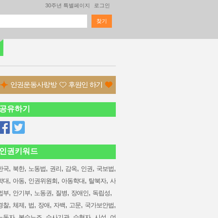
30주년 특별페이지
로그인
찾기
검색 폼
공유하기
인권키워드
,
,
,
,
,
,
,
한국
북한
노동법
권리
감옥
인권
국보법
,
,
,
,
,
학대
아동
인권위원회
아동학대
탈북자
사
,
,
,
,
,
,
법부
안기부
노동권
질병
장애인
독립성
,
,
,
,
,
,
,
경찰
체제
법
장애
자백
고문
국가보안법
,
,
,
,
,
노동자
복수노조
수사기관
수형자
시설
여